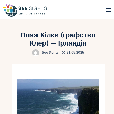
Пошук турів
Пляж Кілки (графство
Гарячі тури
Клер) — Ірландія
See Sights
21.05.2025
Типи Турів
Країни
Інфо
Блог
Контакти