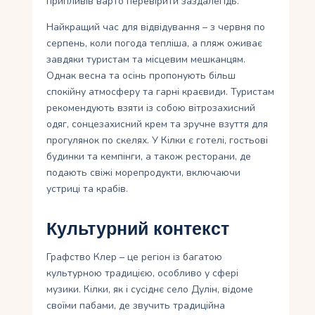
припливів варто перевірити заздалегідь.
Найкращий час для відвідування – з червня по
серпень, коли погода тепліша, а пляж оживає
завдяки туристам та місцевим мешканцям.
Однак весна та осінь пропонують більш
спокійну атмосферу та гарні краєвиди. Туристам
рекомендують взяти із собою вітрозахисний
одяг, сонцезахисний крем та зручне взуття для
прогулянок по скелях. У Кілки є готелі, гостьові
будинки та кемпінги, а також ресторани, де
подають свіжі морепродукти, включаючи
устриці та крабів.
Культурний контекст
Графство Клер – це регіон із багатою
культурною традицією, особливо у сфері
музики. Кілки, як і сусіднє село Дулін, відоме
своїми пабами, де звучить традиційна