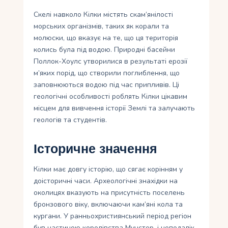
Скелі навколо Кілки містять скам’янілості
морських організмів, таких як корали та
молюски, що вказує на те, що ця територія
колись була під водою. Природні басейни
Поллок-Хоулс утворилися в результаті ерозії
м’яких порід, що створили поглиблення, що
заповнюються водою під час припливів. Ці
геологічні особливості роблять Кілки цікавим
місцем для вивчення історії Землі та залучають
геологів та студентів.
Історичне значення
Кілки має довгу історію, що сягає корінням у
доісторичні часи. Археологічні знахідки на
околицях вказують на присутність поселень
бронзового віку, включаючи кам’яні кола та
кургани. У ранньохристиянський період регіон
був частиною королівства Мунстер, і неподалік