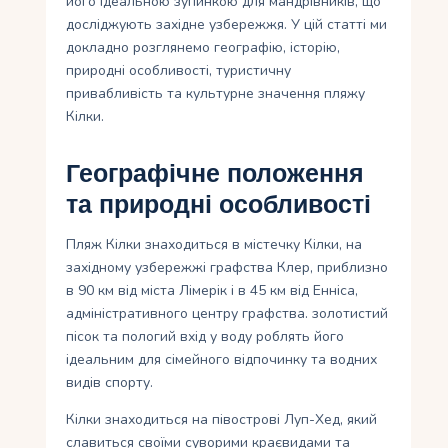
його ідеальною зупинкою для мандрівників, що
досліджують західне узбережжя. У цій статті ми
докладно розглянемо географію, історію,
природні особливості, туристичну
привабливість та культурне значення пляжу
Кілки.
Географічне положення
та природні особливості
Пляж Кілки знаходиться в містечку Кілки, на
західному узбережжі графства Клер, приблизно
в 90 км від міста Лімерік і в 45 км від Енніса,
адміністративного центру графства. золотистий
пісок та пологий вхід у воду роблять його
ідеальним для сімейного відпочинку та водних
видів спорту.
Кілки знаходиться на півострові Луп-Хед, який
славиться своїми суворими краєвидами та