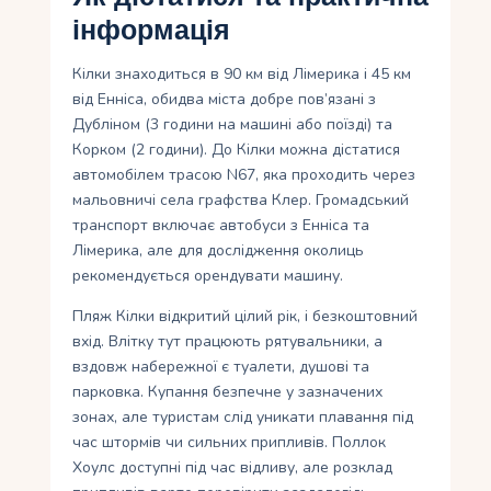
інформація
Кілки знаходиться в 90 км від Лімерика і 45 км
від Енніса, обидва міста добре пов’язані з
Дубліном (3 години на машині або поїзді) та
Корком (2 години). До Кілки можна дістатися
автомобілем трасою N67, яка проходить через
мальовничі села графства Клер. Громадський
транспорт включає автобуси з Енніса та
Лімерика, але для дослідження околиць
рекомендується орендувати машину.
Пляж Кілки відкритий цілий рік, і безкоштовний
вхід. Влітку тут працюють рятувальники, а
вздовж набережної є туалети, душові та
парковка. Купання безпечне у зазначених
зонах, але туристам слід уникати плавання під
час штормів чи сильних припливів. Поллок
Хоулс доступні під час відливу, але розклад