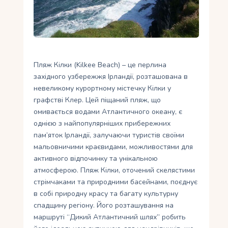
Укр
Ру
Пляж Кілки (Kilkee Beach) – це перлина
західного узбережжя Ірландії, розташована в
невеликому курортному містечку Кілки у
графстві Клер. Цей піщаний пляж, що
омивається водами Атлантичного океану, є
однією з найпопулярніших прибережних
пам’яток Ірландії, залучаючи туристів своїми
мальовничими краєвидами, можливостями для
активного відпочинку та унікальною
атмосферою. Пляж Кілки, оточений скелястими
стрімчаками та природними басейнами, поєднує
в собі природну красу та багату культурну
спадщину регіону. Його розташування на
маршруті “Дикий Атлантичний шлях” робить