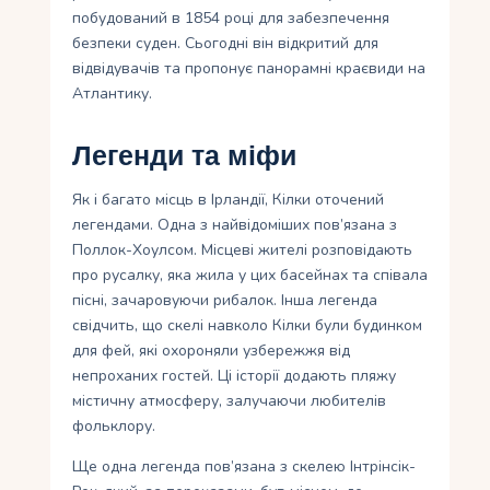
побудований в 1854 році для забезпечення
безпеки суден. Сьогодні він відкритий для
відвідувачів та пропонує панорамні краєвиди на
Атлантику.
Легенди та міфи
Як і багато місць в Ірландії, Кілки оточений
легендами. Одна з найвідоміших пов’язана з
Поллок-Хоулсом. Місцеві жителі розповідають
про русалку, яка жила у цих басейнах та співала
пісні, зачаровуючи рибалок. Інша легенда
свідчить, що скелі навколо Кілки були будинком
для фей, які охороняли узбережжя від
непроханих гостей. Ці історії додають пляжу
містичну атмосферу, залучаючи любителів
фольклору.
Ще одна легенда пов’язана з скелею Інтрінсік-