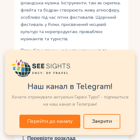
ірландська музика. Інструменти, такі як скрипка,
флейта та бодран створюють живу атмосферу,
особливо під час літніх фестивалів. Щорічний
фестиваль у Кілки, присвячений місцевій
культурі та морепродуктам, приваблює
музикантів та туристів.
Пляж Кілки також надихав художників та
письменників. Його пейзажі, що поєднують
золотий пісок та суворі скелі, часто з’являються
у картинах та фотографіях. У ХІХ столітті Кілки
був популярним місцем для вікторіанських
Наш канал в Telegram!
поетів, які шукали натхнення в дикій природі
Атлантики. Сьогодні містечко зберігає свою
Хочете отримувати актуальні Гарячі Тури? - підпишіться
чарівність, поєднуючи сучасні вигоди з
на наш канал в Телеграм!
історичним шармом.
Перейти до каналу
Закрити
Поради для туристів
Перевірте розклад