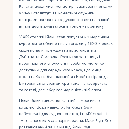
Кілки знаходилися монастирі, засновані ченцями
у VI–VII століттях. Ці монастирі служили
центрами навчання та духовного життя, а їхній
вплив досі відчувається в топонімах регіону.
У ХІХ столітті Кілки став популярним морським
курортом, особливо після того, як у 1820-х роках
сюди почали приїжджати аристократи з
Дубліна та Лімерика. Розвиток залізниць і
пароплавного сполучення зробило містечко
доступним для середнього класу, і до кінця
століття Кілки був відомий як Брайтон Ірландії.
Вікторіанська архітектура, така як набережна
та готелі, досі зберігає чарівність тієї епохи.
Пляж Кілки також пов’язаний із морською
історією. Води навколо Луп-Хеда були
небезпечні для судноплавства, і в XIX столітті
тут сталося кілька аварії корабля. Маяк Луп-Хед,
розташований за 13 км від Кілки, був