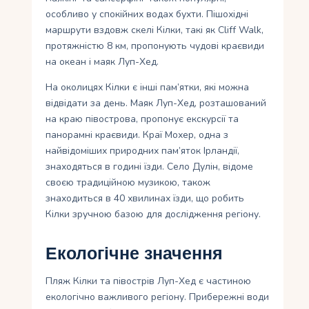
особливо у спокійних водах бухти. Пішохідні
маршрути вздовж скелі Кілки, такі як Cliff Walk,
протяжністю 8 км, пропонують чудові краєвиди
на океан і маяк Луп-Хед.
На околицях Кілки є інші пам’ятки, які можна
відвідати за день. Маяк Луп-Хед, розташований
на краю півострова, пропонує екскурсії та
панорамні краєвиди. Краї Мохер, одна з
найвідоміших природних пам’яток Ірландії,
знаходяться в годині їзди. Село Дулін, відоме
своєю традиційною музикою, також
знаходиться в 40 хвилинах їзди, що робить
Кілки зручною базою для дослідження регіону.
Екологічне значення
Пляж Кілки та півострів Луп-Хед є частиною
екологічно важливого регіону. Прибережні води