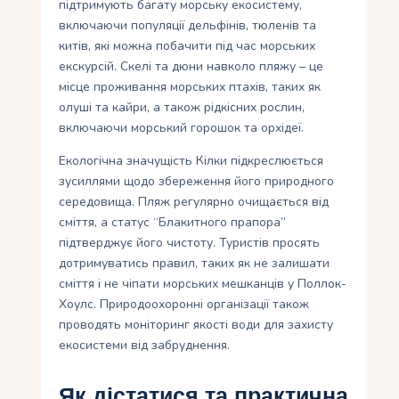
підтримують багату морську екосистему,
включаючи популяції дельфінів, тюленів та
китів, які можна побачити під час морських
екскурсій. Скелі та дюни навколо пляжу – це
місце проживання морських птахів, таких як
олуші та кайри, а також рідкісних рослин,
включаючи морський горошок та орхідеї.
Екологічна значущість Кілки підкреслюється
зусиллями щодо збереження його природного
середовища. Пляж регулярно очищається від
сміття, а статус “Блакитного прапора”
підтверджує його чистоту. Туристів просять
дотримуватись правил, таких як не залишати
сміття і не чіпати морських мешканців у Поллок-
Хоулс. Природоохоронні організації також
проводять моніторинг якості води для захисту
екосистеми від забруднення.
Як дістатися та практична