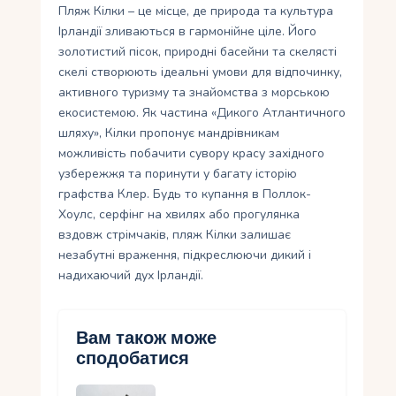
Пляж Кілки – це місце, де природа та культура
Ірландії зливаються в гармонійне ціле. Його
золотистий пісок, природні басейни та скелясті
скелі створюють ідеальні умови для відпочинку,
активного туризму та знайомства з морською
екосистемою. Як частина «Дикого Атлантичного
шляху», Кілки пропонує мандрівникам
можливість побачити сувору красу західного
узбережжя та поринути у багату історію
графства Клер. Будь то купання в Поллок-
Хоулс, серфінг на хвилях або прогулянка
вздовж стрімчаків, пляж Кілки залишає
незабутні враження, підкреслюючи дикий і
надихаючий дух Ірландії.
Вам також може
сподобатися