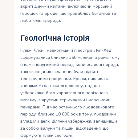
вкриті дикими квітами, включаючи морський
горошок та орхідеї, що приваблює ботаніків та
любителів природи.
Геологічна історія
Пляж Кілки і навколишній півострів Луп-Хед
сформувалися близько 350 мільйонів років тому,
в кам’яновугільний період, коли осадові породи,
такі як піщаник і сланець, були підняті
тектонічними процесами. Ерозія, викликана
хвилями Атлантичного океану, надала
узбережжю його характерного порізаного
вигляду, з крутими стрімчаками і морськими
печерами. Під час останнього льодовикового
періоду, близько 10 000 років тому, льодовики
згладили деякі ділянки узбережжя, залишивши
за собою валуни та піщані відкладення, що
формують пляж сьогодні.