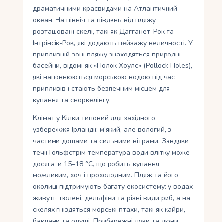
драматичними краєвидами на Атлантичний
океан. На північ та південь від пляжу
розташовані скелі, такі як Дагганет-Рок та
Інтрінсік-Рок, які додають пейзажу величності. У
припливній зоні пляжу знаходяться природні
басейни, відомі як «Полок Хоулс» (Pollock Holes),
які наповнюються морською водою під час
припливів і стають безпечним місцем для
купання та сноркелінгу.
Клімат у Кілки типовий для західного
узбережжя Ірландії: м’який, але вологий, з
частими дощами та сильними вітрами. Завдяки
течії Гольфстрім температура води влітку може
досягати 15–18 °C, що робить купання
можливим, хоч і прохолодним. Пляж та його
околиці підтримують багату екосистему: у водах
живуть тюлені, дельфіни та різні види риб, а на
скелях гніздяться морські птахи, такі як кайри,
баклани та олуші. Прибережні луки та дюни