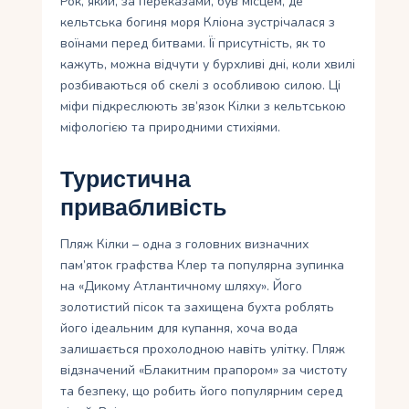
Рок, який, за переказами, був місцем, де
кельтська богиня моря Кліона зустрічалася з
воїнами перед битвами. Її присутність, як то
кажуть, можна відчути у бурхливі дні, коли хвилі
розбиваються об скелі з особливою силою. Ці
міфи підкреслюють зв’язок Кілки з кельтською
міфологією та природними стихіями.
Туристична
привабливість
Пляж Кілки – одна з головних визначних
пам’яток графства Клер та популярна зупинка
на «Дикому Атлантичному шляху». Його
золотистий пісок та захищена бухта роблять
його ідеальним для купання, хоча вода
залишається прохолодною навіть улітку. Пляж
відзначений «Блакитним прапором» за чистоту
та безпеку, що робить його популярним серед