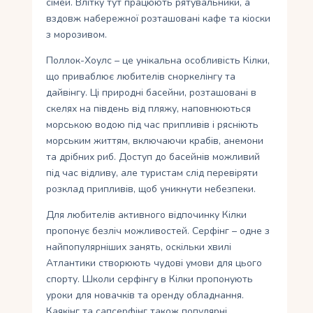
сімей. Влітку тут працюють рятувальники, а
вздовж набережної розташовані кафе та кіоски
з морозивом.
Поллок-Хоулс – це унікальна особливість Кілки,
що приваблює любителів сноркелінгу та
дайвінгу. Ці природні басейни, розташовані в
скелях на південь від пляжу, наповнюються
морською водою під час припливів і рясніють
морським життям, включаючи крабів, анемони
та дрібних риб. Доступ до басейнів можливий
під час відливу, але туристам слід перевіряти
розклад припливів, щоб уникнути небезпеки.
Для любителів активного відпочинку Кілки
пропонує безліч можливостей. Серфінг – одне з
найпопулярніших занять, оскільки хвилі
Атлантики створюють чудові умови для цього
спорту. Школи серфінгу в Кілки пропонують
уроки для новачків та оренду обладнання.
Каякінг та сапсерфінг також популярні,