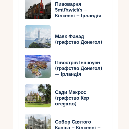
Пивоварня
Smithwick’s –
Кілкенні – Ірландія
Маяк Фанад
(графство Донегол)
Півострів Інішоуен
(графство Донегол)
— Ірландія
Сади Макрос
(графство Кер
oregano)
Собор Святого
Каніса – Кілкенні –