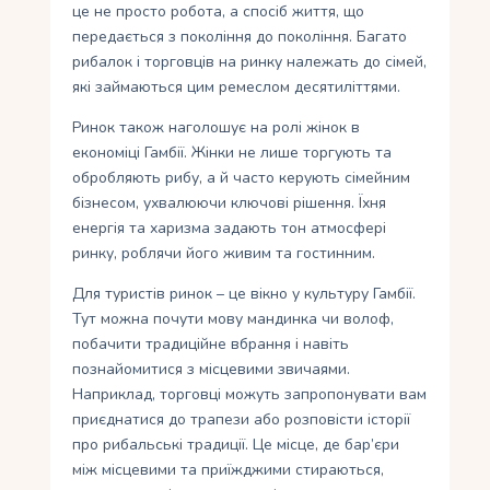
це не просто робота, а спосіб життя, що
передається з покоління до покоління. Багато
рибалок і торговців на ринку належать до сімей,
які займаються цим ремеслом десятиліттями.
Ринок також наголошує на ролі жінок в
економіці Гамбії. Жінки не лише торгують та
обробляють рибу, а й часто керують сімейним
бізнесом, ухвалюючи ключові рішення. Їхня
енергія та харизма задають тон атмосфері
ринку, роблячи його живим та гостинним.
Для туристів ринок – це вікно у культуру Гамбії.
Тут можна почути мову мандинка чи волоф,
побачити традиційне вбрання і навіть
познайомитися з місцевими звичаями.
Наприклад, торговці можуть запропонувати вам
приєднатися до трапези або розповісти історії
про рибальські традиції. Це місце, де бар’єри
між місцевими та приїжджими стираються,