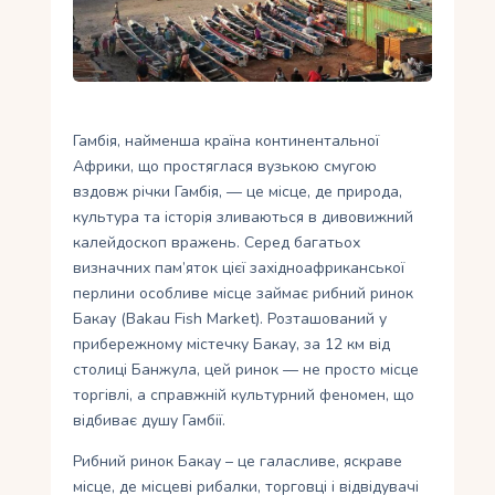
Укр
Ру
Гамбія, найменша країна континентальної
Африки, що простяглася вузькою смугою
вздовж річки Гамбія, — це місце, де природа,
культура та історія зливаються в дивовижний
калейдоскоп вражень. Серед багатьох
визначних пам’яток цієї західноафриканської
перлини особливе місце займає рибний ринок
Бакау (Bakau Fish Market). Розташований у
прибережному містечку Бакау, за 12 км від
столиці Банжула, цей ринок — не просто місце
торгівлі, а справжній культурний феномен, що
відбиває душу Гамбії.
Рибний ринок Бакау – це галасливе, яскраве
місце, де місцеві рибалки, торговці і відвідувачі