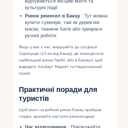
відбуваються місцеві матчі та
культурні події.
Ринок ремесел в Бакау
: Тут можна
купити сувеніри, такі як дерев’яні
маски, тканини батік або прикраси
ручної роботи.
Якщо у вас є час, вирушайте до сусідньої
Серекунди (13 км від Бакау), де знаходиться
найбільший ринок Гамбії, або в Банжул, щоб
відвідати Альберт Маркет та Національний
музей.
Практичні поради для
туристів
Щоб візит на рибний ринок Бакау пройшов
гладко, врахуйте наступні рекомендації:
Час відвідування
: Приїжджайте