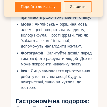
гроші у Банжулі або Бакау в
Перейти до каналу
Закрити
офіційних пунктах. Орієнтовний курс:
1 USD ≈ 70 GMD (на 2025 рік). Карти
приймають рідко, тому майте готівку.
Мова
: Англійська – офіційна мова,
але місцеві говорять на мандинку,
волоф і фула. Прості фрази, такі як
“salaam aleikum” (вітання),
допоможуть налагодити контакт.
Фотографії
: Запитуйте дозвіл перед
тим, як фотографувати людей. Дехто
може попросити невелику плату.
Їжа
: Якщо замовляєте приготування
риби, уточніть, які спеції будуть
використані, якщо ви чутливі до
гострого.
Гастрономічна подорож: