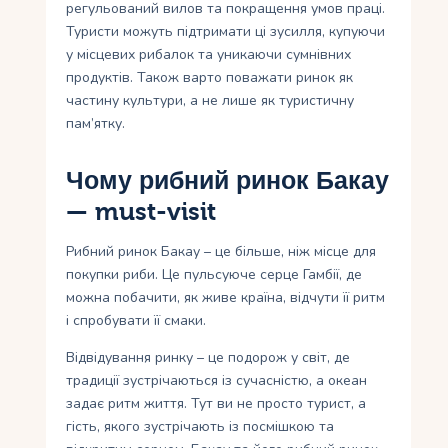
регульований вилов та покращення умов праці.
Туристи можуть підтримати ці зусилля, купуючи
у місцевих рибалок та уникаючи сумнівних
продуктів. Також варто поважати ринок як
частину культури, а не лише як туристичну
пам’ятку.
Чому рибний ринок Бакау
— must-visit
Рибний ринок Бакау – це більше, ніж місце для
покупки риби. Це пульсуюче серце Гамбії, де
можна побачити, як живе країна, відчути її ритм
і спробувати її смаки.
Відвідування ринку – це подорож у світ, де
традиції зустрічаються із сучасністю, а океан
задає ритм життя. Тут ви не просто турист, а
гість, якого зустрічають із посмішкою та