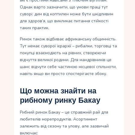
які є простими навісами з тліючим вугіллям.
Однак варто зазначити, що умови праці тут
суворі: дим від коптилен може бути шкідливим
для здоров’я, що викликає питання стійкості
таких практик.
Ринок також відбиває африканську общинність.
Тут немає суворої ієрархії – рибалки, торговці та
покупці взаємодіють на рівних, створюючи
відчуття великої родини. Для мандрівників це
шанс відчути себе частиною місцевої спільноти,
навіть якщо ви просто спостерігаєте збоку.
Що можна знайти на
рибному ринку Бакау
Рибний ринок Бакау – це справжній рай для
любителів морепродуктів. Асортимент
залежить від сезону та улову, але зазвичай
включає: