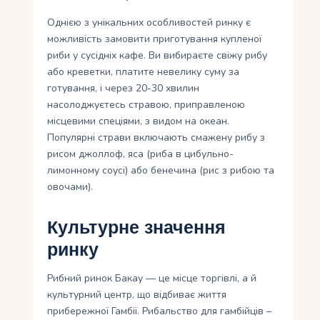
Однією з унікальних особливостей ринку є
можливість замовити приготування купленої
риби у сусідніх кафе. Ви вибираєте свіжу рибу
або креветки, платите невелику суму за
готування, і через 20-30 хвилин
насолоджуєтесь стравою, приправленою
місцевими спеціями, з видом на океан.
Популярні страви включають смажену рибу з
рисом джоллоф, яса (риба в цибульно-
лимонному соусі) або бенечина (рис з рибою та
овочами).
Культурне значення
ринку
Рибний ринок Бакау — це місце торгівлі, а й
культурний центр, що відбиває життя
прибережної Гамбії. Рибальство для гамбійців –