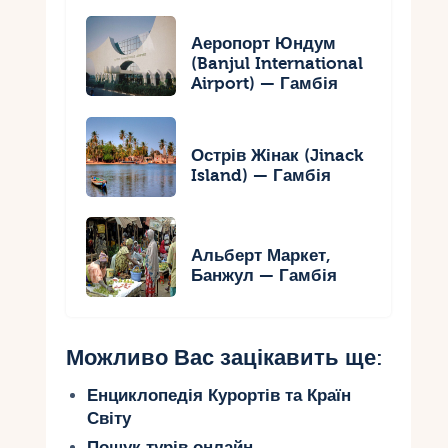
Аеропорт Юндум
(Banjul International
Airport) — Гамбія
Острів Жінак (Jinack
Island) — Гамбія
Альберт Маркет,
Банжул — Гамбія
Можливо Вас зацікавить ще:
Енциклопедія Курортів та Країн
Світу
Пошук турів онлайн