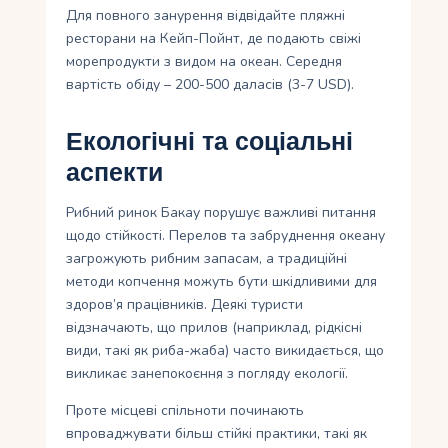
Для повного занурення відвідайте пляжні
ресторани на Кейп-Пойнт, де подають свіжі
морепродукти з видом на океан. Середня
вартість обіду – 200-500 даласів (3-7 USD).
Екологічні та соціальні
аспекти
Рибний ринок Бакау порушує важливі питання
щодо стійкості. Перелов та забруднення океану
загрожують рибним запасам, а традиційні
методи копчення можуть бути шкідливими для
здоров’я працівників. Деякі туристи
відзначають, що прилов (наприклад, рідкісні
види, такі як риба-жаба) часто викидається, що
викликає занепокоєння з погляду екології.
Проте місцеві спільноти починають
впроваджувати більш стійкі практики, такі як