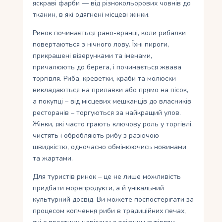
яскраві фарби — від різнокольорових човнів до
тканин, в які одягнені місцеві жінки.
Ринок починається рано-вранці, коли рибалки
повертаються з нічного лову. Їхні пироги,
прикрашені візерунками та іменами,
причалюють до берега, і починається жвава
торгівля. Риба, креветки, краби та молюски
викладаються на прилавки або прямо на пісок,
а покупці – від місцевих мешканців до власників
ресторанів – торгуються за найкращий улов.
Жінки, які часто грають ключову роль у торгівлі,
чистять і обробляють рибу з разючою
швидкістю, одночасно обмінюючись новинами
та жартами.
Для туристів ринок – це не лише можливість
придбати морепродукти, а й унікальний
культурний досвід. Ви можете поспостерігати за
процесом копчення риби в традиційних печах,