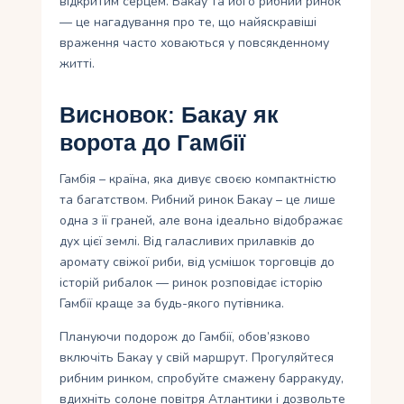
відкритим серцем. Бакау та його рибний ринок
— це нагадування про те, що найяскравіші
враження часто ховаються у повсякденному
житті.
Висновок: Бакау як
ворота до Гамбії
Гамбія – країна, яка дивує своєю компактністю
та багатством. Рибний ринок Бакау – це лише
одна з її граней, але вона ідеально відображає
дух цієї землі. Від галасливих прилавків до
аромату свіжої риби, від усмішок торговців до
історій рибалок — ринок розповідає історію
Гамбії краще за будь-якого путівника.
Плануючи подорож до Гамбії, обов’язково
включіть Бакау у свій маршрут. Прогуляйтеся
рибним ринком, спробуйте смажену барракуду,
вдихніть солоне повітря Атлантики і дозвольте