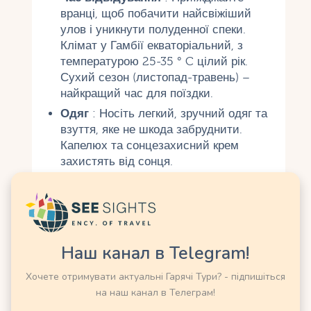
вранці, щоб побачити найсвіжіший
улов і уникнути полуденної спеки.
Клімат у Гамбії екваторіальний, з
температурою 25-35 ° C цілий рік.
Сухий сезон (листопад-травень) –
найкращий час для поїздки.
Одяг
: Носіть легкий, зручний одяг та
взуття, яке не шкода забруднити.
Капелюх та сонцезахисний крем
захистять від сонця.
Торг
: На ринку прийнято торгуватися.
Починайте з половини запропонованої
ціни та поступово приходьте до
компромісу. Будьте ввічливі – для
гамбійців торг – це частина
Наш канал в Telegram!
спілкування.
Хочете отримувати актуальні Гарячі Тури? - підпишіться
Валюта
: Офіційна валюта –
на наш канал в Телеграм!
Гамбійський Далас (GMD). Обмінюйте