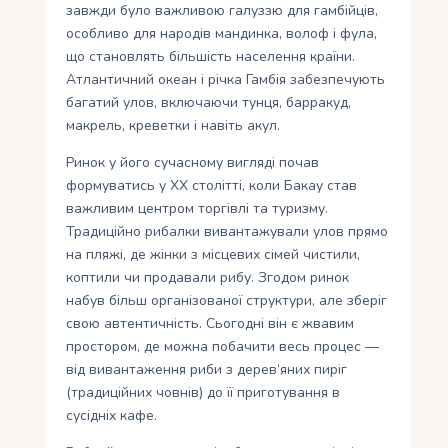
завжди було важливою галуззю для гамбійців,
особливо для народів мандинка, волоф і фула,
що становлять більшість населення країни.
Атлантичний океан і річка Гамбія забезпечують
багатий улов, включаючи тунця, барракуд,
макрель, креветки і навіть акул.
Ринок у його сучасному вигляді почав
формуватись у XX столітті, коли Бакау став
важливим центром торгівлі та туризму.
Традиційно рибалки вивантажували улов прямо
на пляжі, де жінки з місцевих сімей чистили,
коптили чи продавали рибу. Згодом ринок
набув більш організованої структури, але зберіг
свою автентичність. Сьогодні він є жвавим
простором, де можна побачити весь процес —
від вивантаження риби з дерев’яних пиріг
(традиційних човнів) до її приготування в
сусідніх кафе.