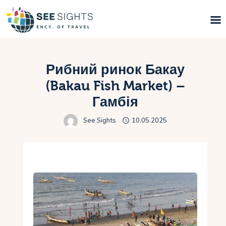
Пошук турів
Рибний ринок Бакау
Гарячі тури
(Bakau Fish Market) –
Гамбія
Типи Турів
See Sights
10.05.2025
Країни
Інфо
Блог
Контакти