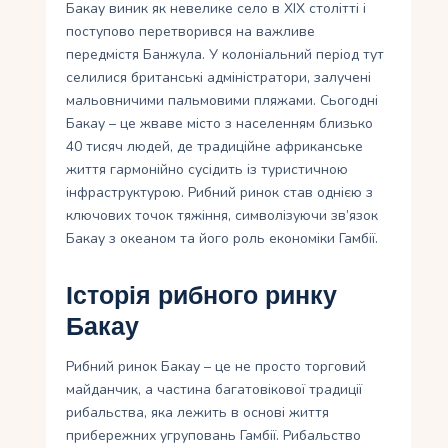
Бакау виник як невелике село в XIX столітті і
поступово перетворився на важливе
передмістя Банжула. У колоніальний період тут
селилися британські адміністратори, залучені
мальовничими пальмовими пляжами. Сьогодні
Бакау – це жваве місто з населенням близько
40 тисяч людей, де традиційне африканське
життя гармонійно сусідить із туристичною
інфраструктурою. Рибний ринок став однією з
ключових точок тяжіння, символізуючи зв’язок
Бакау з океаном та його роль економіки Гамбії.
Історія рибного ринку
Бакау
Рибний ринок Бакау – це не просто торговий
майданчик, а частина багатовікової традиції
рибальства, яка лежить в основі життя
прибережних угруповань Гамбії. Рибальство