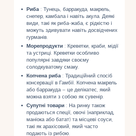
Риба
: Тунець, барракуда, макрель,
снепер, камбала і навіть акула. Деякі
види, такі як риба-жаба, є рідкістю і
можуть здивувати навіть досвідчених
гурманів.
Морепродукти
: Креветки, краби, мідії
та устриці. Креветки особливо
популярні завдяки своєму
солодкуватому смаку.
Копчена риба
: Традиційний спосіб
консервації в Гамбії. Копчена макрель
або барракуда – це делікатес, який
можна взяти з собою як сувенір.
Супутні товари
: На ринку також
продаються спеції, овочі (наприклад,
маніока або батат) та місцеві соуси,
такі як арахісовий, який часто
подають із рибою.