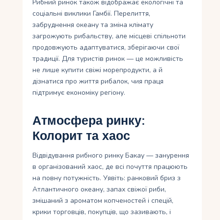
Рибний ринок також відображає екологічні та
соціальні виклики Гамбії. Перелиття,
забруднення океану та зміна клімату
загрожують рибальству, але місцеві спільноти
продовжують адаптуватися, зберігаючи свої
традиції. Для туристів ринок — це можливість
не лише купити свіжі морепродукти, а й
дізнатися про життя рибалок, чия праця
підтримує економіку регіону.
Атмосфера ринку:
Колорит та хаос
Відвідування рибного ринку Бакау — занурення
в організований хаос, де всі почуття працюють
на повну потужність. Уявіть: ранковий бриз з
Атлантичного океану, запах свіжої риби,
змішаний з ароматом копченостей і спецій,
крики торговців, покупців, що зазивають, і