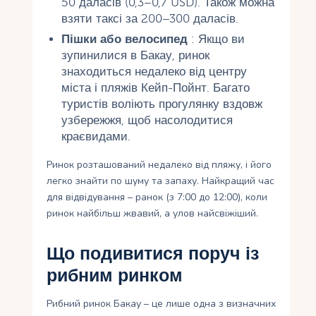
50 даласів (0,3–0,7 USD). Також можна
взяти таксі за 200–300 даласів.
Пішки або велосипед
: Якщо ви
зупинилися в Бакау, ринок
знаходиться недалеко від центру
міста і пляжів Кейп-Пойнт. Багато
туристів воліють прогулянку вздовж
узбережжя, щоб насолодитися
краєвидами.
Ринок розташований недалеко від пляжу, і його
легко знайти по шуму та запаху. Найкращий час
для відвідування – ранок (з 7:00 до 12:00), коли
ринок найбільш жвавий, а улов найсвіжіший.
Що подивитися поруч із
рибним ринком
Рибний ринок Бакау – це лише одна з визначних