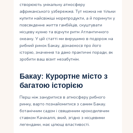
створюють унікальну атмосферу
африканського узбережжя. Тут можна не тільки
купити найсвіжіші морепродукти, а й поринути у
повсякденне життя гамбійців, скуштувати
місцеву кухню та відчути ритм Атлантичного
океану. У цій статті ми вирушимо в подорож на
рибний ринок Бакау, дізнаємося про його
історію, значення та дамо практичні поради, як
зробити ваш візит незабутнім.
Бакау: Курортне місто з
багатою історією
Перш ніж зануритися в атмосферу рибного
ринку, варто познайомитися з самим Бакау.
ботанічним садом і священним крокодилячим
ставком Качікаллі, який, згідно з місцевими
легендами, має цілющі властивості.