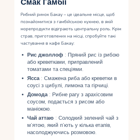
Смак Гамбії
Рибний ринок Бакау – це ідеальне місце, щоб
познайомитися з гамбійською кухнею, в якій
морепродукти відіграють центральну роль. Крім
страв, приготовлених на місці, спробуйте такі
частування в кафе Бакау:
Рис джоллоф
: Пряний рис із рибою
або креветками, приправлений
томатами та спеціями.
Ясса
: Смажена риба або креветки в
соусі з цибулі, лимона та гірчиці.
Домода
: Рибне рагу з арахісовим
соусом, подається з рисом або
маніокою.
Чай аттаю
: Солодкий зелений чай з
м’ятою, який п’ють у кілька етапів,
насолоджуючись розмовою.