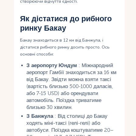
створюючи відчуття єдності.
Як дістатися до рибного
ринку Бакау
Бакау знаходиться в 12 км від Банжула, і
дістатися рибного ринку досить просто. Ось
основні способи:
З аеропорту Юндум
: Міжнародний
аеропорт Гамбії знаходиться за 16 км
від Бакау. Звідти можна взяти таксі
(вартість близько 500-1000 даласів,
або 7-15 USD) або орендувати
автомобіль. Поїздка триватиме
близько 30 хвилин.
З Банжула
: Від столиці до Бакау
ходять міні-таксі (гелі-гелі) або
автобуси. Поїздка коштуватиме 20–