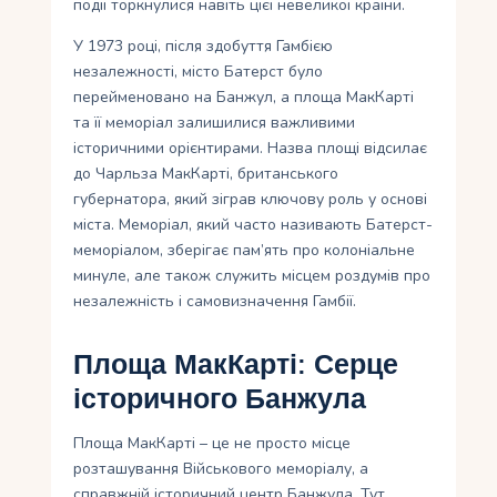
події торкнулися навіть цієї невеликої країни.
У 1973 році, після здобуття Гамбією
незалежності, місто Батерст було
перейменовано на Банжул, а площа МакКарті
та її меморіал залишилися важливими
історичними орієнтирами. Назва площі відсилає
до Чарльза МакКарті, британського
губернатора, який зіграв ключову роль у основі
міста. Меморіал, який часто називають Батерст-
меморіалом, зберігає пам’ять про колоніальне
минуле, але також служить місцем роздумів про
незалежність і самовизначення Гамбії.
Площа МакКарті: Серце
історичного Банжула
Площа МакКарті – це не просто місце
розташування Військового меморіалу, а
справжній історичний центр Банжула. Тут