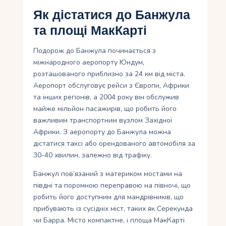
Як дістатися до Банжула
та площі МакКарті
Подорож до Банжула починається з
міжнародного аеропорту Юндум,
розташованого приблизно за 24 км від міста.
Аеропорт обслуговує рейси з Європи, Африки
та інших регіонів, а 2004 року він обслужив
майже мільйон пасажирів, що робить його
важливим транспортним вузлом Західної
Африки. З аеропорту до Банжула можна
дістатися таксі або орендованого автомобіля за
30-40 хвилин, залежно від трафіку.
Банжул пов’язаний з материком мостами на
півдні та поромною переправою на півночі, що
робить його доступним для мандрівників, що
прибувають із сусідніх міст, таких як Серекунда
чи Барра. Місто компактне, і площа МакКарті