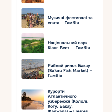
Музичні фестивалі та
свята – Гамбія
Національний парк
Кіанг-Вест — Гамбія
Рибний ринок Бакау
(Bakau Fish Market) –
Гамбія
Курорти
Атлантичного
узбережжя (Кололі,
Коту, Бакау,
Фаджара) – Гамбія