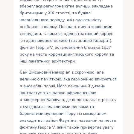
збереглася регулярна сітка вулиць, закладена
британцями у XIX столітті, та будівлі
колоніального періоду, які надають місту
особливого шарму. Площа оточена знаковими
спорудами, такими як адміністративний корпус
із годинниковою вежею (так званий Квадрат),
фонтан Георга V, встановлений близько 1937
року на честь коронації англійського короля та
інші пам’ятники архітектури.
Сам Військовий меморіал є скромною, але
величною пам’яткою, яка гармонійно вписується
в ансамбль площі. Його лаконічний дизайн
контрастує з яскравою африканською
атмосферою Банжула, де колоніальна строгість
є сусідами з галасливими ринками та
барвистими вулицями. Поруч із меморіалом
знаходиться район Фаунтінз, названий на честь
фонтану Георга V, який також привертає увагу