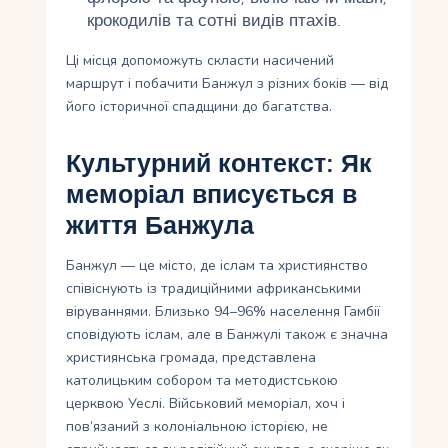
крокодилів та сотні видів птахів.
Ці місця допоможуть скласти насичений
маршрут і побачити Банжул з різних боків — від
його історичної спадщини до багатства.
Культурний контекст: Як
меморіал вписується в
життя Банжула
Банжул — це місто, де іслам та християнство
співіснують із традиційними африканськими
віруваннями. Близько 94–96% населення Гамбії
сповідують іслам, але в Банжулі також є значна
християнська громада, представлена ​​
католицьким собором та методистською
церквою Уеслі. Військовий меморіал, хоч і
пов’язаний з колоніальною історією, не