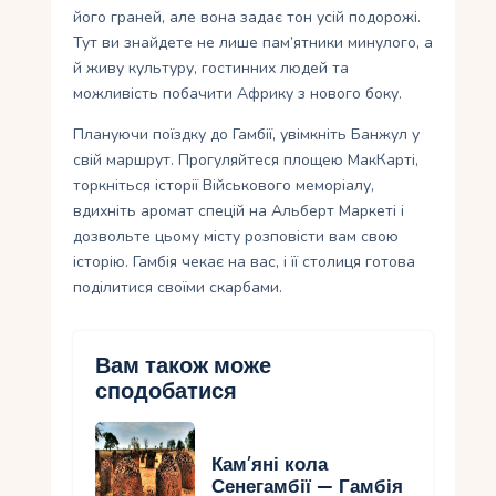
його граней, але вона задає тон усій подорожі.
Тут ви знайдете не лише пам’ятники минулого, а
й живу культуру, гостинних людей та
можливість побачити Африку з нового боку.
Плануючи поїздку до Гамбії, увімкніть Банжул у
свій маршрут. Прогуляйтеся площею МакКарті,
торкніться історії Військового меморіалу,
вдихніть аромат спецій на Альберт Маркеті і
дозвольте цьому місту розповісти вам свою
історію. Гамбія чекає на вас, і її столиця готова
поділитися своїми скарбами.
Вам також може
сподобатися
Кам’яні кола
Сенегамбії — Гамбія