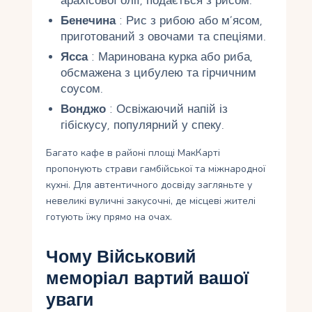
арахісової олії, подається з рисом.
Бенечина
: Рис з рибою або м’ясом,
приготований з овочами та спеціями.
Ясса
: Маринована курка або риба,
обсмажена з цибулею та гірчичним
соусом.
Вонджо
: Освіжаючий напій із
гібіскусу, популярний у спеку.
Багато кафе в районі площі МакКарті
пропонують страви гамбійської та міжнародної
кухні. Для автентичного досвіду загляньте у
невеликі вуличні закусочні, де місцеві жителі
готують їжу прямо на очах.
Чому Військовий
меморіал вартий вашої
уваги