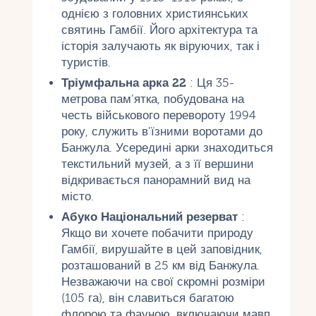
однією з головних християнських
святинь Гамбії. Його архітектура та
історія залучають як віруючих, так і
туристів.
Тріумфальна арка 22
: Ця 35-
метрова пам’ятка, побудована на
честь військового перевороту 1994
року, служить в’їзними воротами до
Банжула. Усередині арки знаходиться
текстильний музей, а з її вершини
відкривається панорамний вид на
місто.
Абуко Національний резерват
:
Якщо ви хочете побачити природу
Гамбії, вирушайте в цей заповідник,
розташований в 25 км від Банжула.
Незважаючи на свої скромні розміри
(105 га), він славиться багатою
флорою та фауною, включаючи мавп,