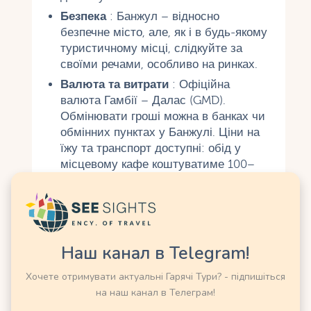
Безпека
: Банжул – відносно
безпечне місто, але, як і в будь-якому
туристичному місці, слідкуйте за
своїми речами, особливо на ринках.
Валюта та витрати
: Офіційна
валюта Гамбії – Далас (GMD).
Обмінювати гроші можна в банках чи
обмінних пунктах у Банжулі. Ціни на
їжу та транспорт доступні: обід у
місцевому кафе коштуватиме 100–
300 даласів (приблизно 1,5–5 USD).
Мова
: Офіційна мова – англійська,
що спрощує спілкування для туристів.
Місцеві також говорять мандинкою,
Наш канал в Telegram!
волофом та іншими мовами, але в
туристичних місцях англійська
Хочете отримувати актуальні Гарячі Тури? - підпишіться
домінує.
на наш канал в Телеграм!
Проживання
: У Банжулі та сусідній