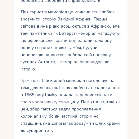
боровся за свободу та справедливість.
Для туристів меморіал це можливість глибше
зрозуміти історію Західної Африки. Перша
світова війна рідко асоціюється з Африкою, але
такі пам’ятники як Батерст-меморіал нагадують,
що африканські країни відігравали важливу
роль у світових подіях. Гамбія, будучи
невеликою колонією, зробила свій внесок у
зусилля Антанти, і меморіал розповідає цю
історію.
Крім того, Військовий меморіал наголошує на
темі деколонізації. Після здобуття незалежності
в 1965 році Гамбія почала переосмислювати
свою колоніальну спадщину. Пам’ятники, такі як
цей, зберігаються задля прославлення
колоніалізму, бо як частина історичної
спадщини, яка допомагає зрозуміти шлях країни
до суверенітету.