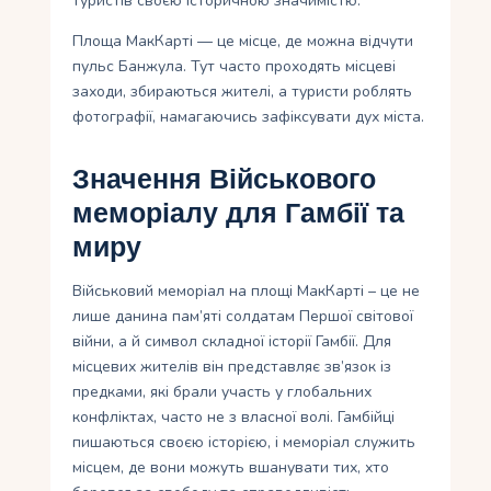
туристів своєю історичною значимістю.
Площа МакКарті — це місце, де можна відчути
пульс Банжула. Тут часто проходять місцеві
заходи, збираються жителі, а туристи роблять
фотографії, намагаючись зафіксувати дух міста.
Значення Військового
меморіалу для Гамбії та
миру
Військовий меморіал на площі МакКарті – це не
лише данина пам’яті солдатам Першої світової
війни, а й символ складної історії Гамбії. Для
місцевих жителів він представляє зв’язок із
предками, які брали участь у глобальних
конфліктах, часто не з власної волі. Гамбійці
пишаються своєю історією, і меморіал служить
місцем, де вони можуть вшанувати тих, хто