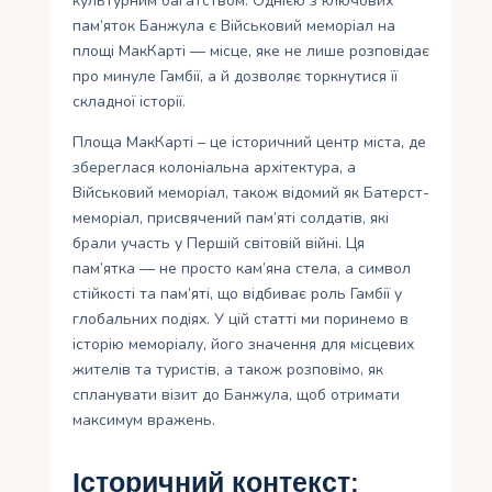
культурним багатством. Однією з ключових
пам’яток Банжула є Військовий меморіал на
площі МакКарті — місце, яке не лише розповідає
про минуле Гамбії, а й дозволяє торкнутися її
складної історії.
Площа МакКарті – це історичний центр міста, де
збереглася колоніальна архітектура, а
Військовий меморіал, також відомий як Батерст-
меморіал, присвячений пам’яті солдатів, які
брали участь у Першій світовій війні. Ця
пам’ятка — не просто кам’яна стела, а символ
стійкості та пам’яті, що відбиває роль Гамбії у
глобальних подіях. У цій статті ми поринемо в
історію меморіалу, його значення для місцевих
жителів та туристів, а також розповімо, як
спланувати візит до Банжула, щоб отримати
максимум вражень.
Історичний контекст: