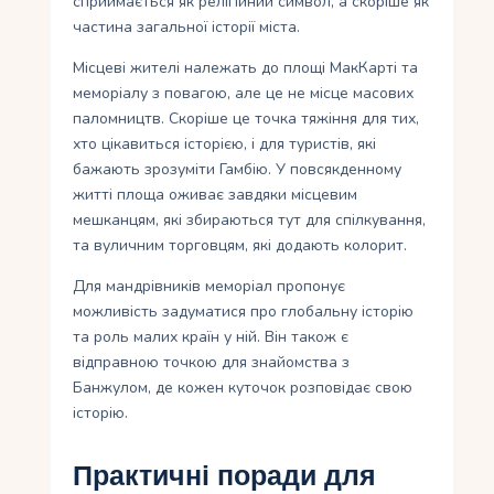
сприймається як релігійний символ, а скоріше як
частина загальної історії міста.
Місцеві жителі належать до площі МакКарті та
меморіалу з повагою, але це не місце масових
паломництв. Скоріше це точка тяжіння для тих,
хто цікавиться історією, і для туристів, які
бажають зрозуміти Гамбію. У повсякденному
житті площа оживає завдяки місцевим
мешканцям, які збираються тут для спілкування,
та вуличним торговцям, які додають колорит.
Для мандрівників меморіал пропонує
можливість задуматися про глобальну історію
та роль малих країн у ній. Він також є
відправною точкою для знайомства з
Банжулом, де кожен куточок розповідає свою
історію.
Практичні поради для