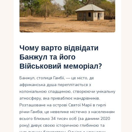
Укр
Ру
Чому варто відвідати
Банжул та його
Військовий меморіал?
Банжул, столиця Гамбії, — це місто, де
африканська душа переплітається з
колоніальною спадщиною, створюючи унікальну
атмосферу, яка приваблює мандрівників.
Розташоване на острові Святої Марії в гирлі
річки Гамбія, це невелике містечко з населенням
всього близько 34 тисяч осіб (за даними 2020
року) дивує своєю історичною глибиною та