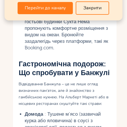
Серекунді є готелі та гостьові будинки
Перейти до каналу
Закрити
на будь-який бюджет. Наприклад,
апартаменти в районі Фаджара або
гостьові будинки Сукта Нема
пропонують комфортне розміщення з
видом на океан. Бронюйте
заздалегідь через платформи, такі як
Booking.com.
Гастрономічна подорож:
Що спробувати у Банжулі
Відвідування Банжула – це не лише огляд
визначних пам’яток, але й знайомство з
гамбійською кухнею. На Альберт Маркеті або в
місцевих ресторанах скуштуйте такі страви:
Домода
: Тушене м’ясо (зазвичай
курка або яловичина) в соусі з