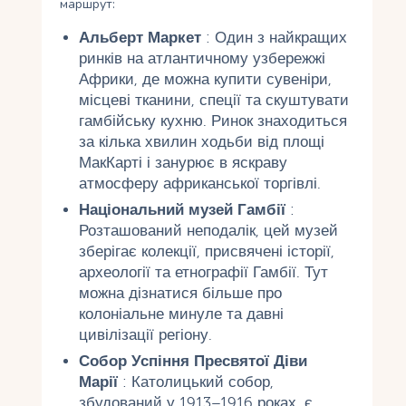
маршрут:
Альберт Маркет
: Один з найкращих
ринків на атлантичному узбережжі
Африки, де можна купити сувеніри,
місцеві тканини, спеції та скуштувати
гамбійську кухню. Ринок знаходиться
за кілька хвилин ходьби від площі
МакКарті і занурює в яскраву
атмосферу африканської торгівлі.
Національний музей Гамбії
:
Розташований неподалік, цей музей
зберігає колекції, присвячені історії,
археології та етнографії Гамбії. Тут
можна дізнатися більше про
колоніальне минуле та давні
цивілізації регіону.
Собор Успіння Пресвятої Діви
Марії
: Католицький собор,
збудований у 1913–1916 роках, є