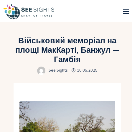
Пошук турів
Військовий меморіал на
Гарячі тури
площі МакКарті, Банжул —
Гамбія
Типи Турів
See Sights
10.05.2025
Країни
Інфо
Блог
Контакти