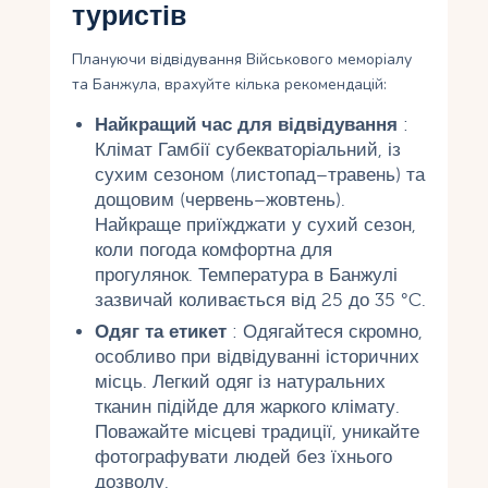
туристів
Плануючи відвідування Військового меморіалу
та Банжула, врахуйте кілька рекомендацій:
Найкращий час для відвідування
:
Клімат Гамбії субекваторіальний, із
сухим сезоном (листопад–травень) та
дощовим (червень–жовтень).
Найкраще приїжджати у сухий сезон,
коли погода комфортна для
прогулянок. Температура в Банжулі
зазвичай коливається від 25 до 35 °C.
Одяг та етикет
: Одягайтеся скромно,
особливо при відвідуванні історичних
місць. Легкий одяг із натуральних
тканин підійде для жаркого клімату.
Поважайте місцеві традиції, уникайте
фотографувати людей без їхнього
дозволу.