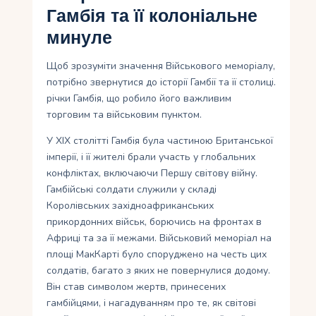
Гамбія та її колоніальне
минуле
Щоб зрозуміти значення Військового меморіалу,
потрібно звернутися до історії Гамбії та її столиці.
річки Гамбія, що робило його важливим
торговим та військовим пунктом.
У ХІХ столітті Гамбія була частиною Британської
імперії, і її жителі брали участь у глобальних
конфліктах, включаючи Першу світову війну.
Гамбійські солдати служили у складі
Королівських західноафриканських
прикордонних військ, борючись на фронтах в
Африці та за її межами. Військовий меморіал на
площі МакКарті було споруджено на честь цих
солдатів, багато з яких не повернулися додому.
Він став символом жертв, принесених
гамбійцями, і нагадуванням про те, як світові