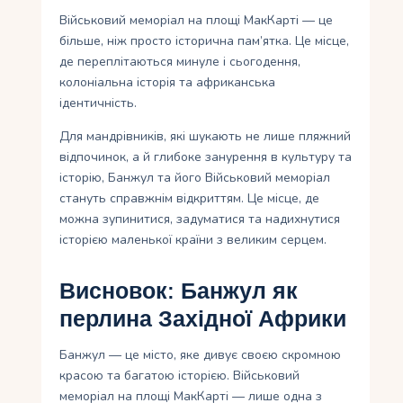
Військовий меморіал на площі МакКарті — це
більше, ніж просто історична пам’ятка. Це місце,
де переплітаються минуле і сьогодення,
колоніальна історія та африканська
ідентичність.
Для мандрівників, які шукають не лише пляжний
відпочинок, а й глибоке занурення в культуру та
історію, Банжул та його Військовий меморіал
стануть справжнім відкриттям. Це місце, де
можна зупинитися, задуматися та надихнутися
історією маленької країни з великим серцем.
Висновок: Банжул як
перлина Західної Африки
Банжул — це місто, яке дивує своєю скромною
красою та багатою історією. Військовий
меморіал на площі МакКарті — лише одна з