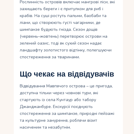
Рослинність островів включає мангрові ліси, які
захищають береги і є притулком для риб і
крабів. На суші ростуть пальми, баобаби та
ліани, що створюють густі чагарники, де
шимпанзе будують гнізда. Сезон дощів
(червень–жовтень) перетворює острови на
зелений оазис, тоді як сухий сезон надає
ландшафту золотистого відтінку, полегшуючи
спостереження за тваринами.
Що чекає на відвідувачів
Відвідування Мавпячого острова – це пригода,
доступна тільки через човнові тури, які
стартують із села Кунтаур або табору
Джанджанбуре. Екскурсії поєднують
спостереження за шимпанзе, природні пейзажі
та культурне занурення, роблячи візит
насиченим та незабутнім.