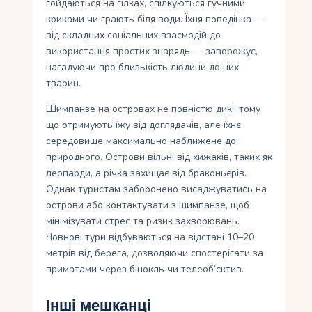
гойдаються на гілках, спілкуються гучними
криками чи грають біля води. Їхня поведінка —
від складних соціальних взаємодій до
використання простих знарядь — заворожує,
нагадуючи про близькість людини до цих
тварин.
Шимпанзе на островах не повністю дикі, тому
що отримують їжу від доглядачів, але їхнє
середовище максимально наближене до
природного. Острови вільні від хижаків, таких як
леопарди, а річка захищає від браконьєрів.
Однак туристам заборонено висаджуватись на
острови або контактувати з шимпанзе, щоб
мінімізувати стрес та ризик захворювань.
Човнові тури відбуваються на відстані 10–20
метрів від берега, дозволяючи спостерігати за
приматами через бінокль чи телеоб’єктив.
Інші мешканці