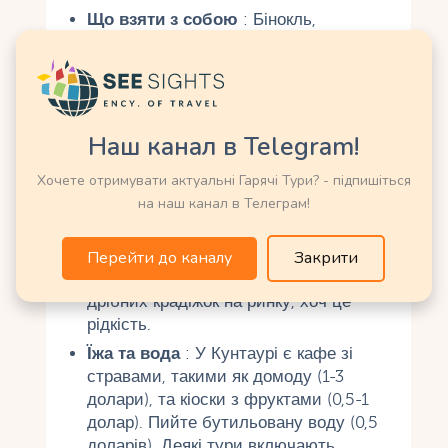
Що взяти з собою
: Бінокль,
фотоапарат з телеоб’єктивом, легкий
одяг із довгими рукавами, капелюх,
сонцезахисний крем, засіб від комах,
воду та перекус. Зручне взуття та
дощовик стануть у нагоді в сезон
Наш канал в Telegram!
дощів.
Хочете отримувати актуальні Гарячі Тури? - підпишіться
Безпека
: Тури безпечні, але
на наш канал в Телеграм!
дотримуйтесь вказівок гідів, особливо
на воді. Не годуйте тварин і
намагайтеся наблизитися до
Перейти до каналу
Закрити
шимпанзе. У Кунтаурі остерігайтеся
дрібних крадіжок на ринку, хоч це
рідкість.
Їжа та вода
: У Кунтаурі є кафе зі
стравами, такими як домоду (1-3
долари), та кіоски з фруктами (0,5-1
долар). Пийте бутильовану воду (0,5
доларів). Деякі тури включають