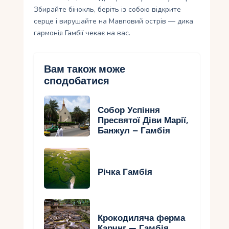
Збирайте бінокль, беріть із собою відкрите
серце і вирушайте на Мавповий острів — дика
гармонія Гамбії чекає на вас.
Вам також може
сподобатися
Собор Успіння
Пресвятої Діви Марії,
Банжул – Гамбія
Річка Гамбія
Крокодиляча ферма
Карчнг — Гамбія