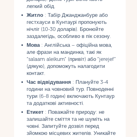
легкий обід.
Житло
: Табір Джанджанбуре або
гестхауси в Кунтаурі пропонують
нічліг (10-30 доларів). Бронюйте
заздалегідь, особливо в пік сезону.
Мова
: Англійська – офіційна мова,
але фрази на мандинка, такі як
“salaam aleikum” (привіт) або “jerejef”
(дякую), допоможуть налагодити
контакт.
Час відвідування
: Плануйте 3-4
години на човновий тур. Повноденні
тури (6-8 годин) включають Кунтаур
та додаткові активності.
Етикет
: Поважайте природу: не
залишайте сміття та не шуміть на
човні. Запитуйте дозвіл перед
зйомкою місцевих жителів. Уникайте