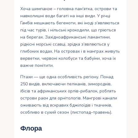
Хоча шимпанзе – головна пам’ятка, острови та
навколишні води багаті на інші види. У річці
Гамбія мешкають бегемоти, які іноді з’являються
під час турів, і нільські крокодили, що гріються
на берегах. Західноафриканські ламантини,
рідкісні морські ссавці, зрідка з’являються у
глибоких водах. На островах і в манграх живуть
верветки, червоні колобуси та бабуїни, хоча їх
важче помітити.
Птахи — ще одна особливість регіону. Понад
250 видів, включаючи пеліканів, зимородків,
ібісів та африканських орлів-рибалок, роблять
острови раєм для орнітологів. Мангрові канали
оживають від яскравих бджілоїдів і ткачиків,
особливо в сухий сезон (листопад–травень).
Флора