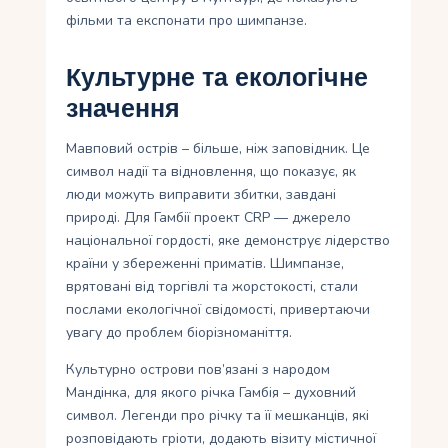
фільми та експонати про шимпанзе.
Культурне та екологічне
значення
Мавповий острів – більше, ніж заповідник. Це
символ надії та відновлення, що показує, як
люди можуть виправити збитки, завдані
природі. Для Гамбії проект CRP — джерело
національної гордості, яке демонструє лідерство
країни у збереженні приматів. Шимпанзе,
врятовані від торгівлі та жорстокості, стали
послами екологічної свідомості, привертаючи
увагу до проблем біорізноманіття.
Культурно острови пов’язані з народом
Мандінка, для якого річка Гамбія – духовний
символ. Легенди про річку та її мешканців, які
розповідають гріоти, додають візиту містичної