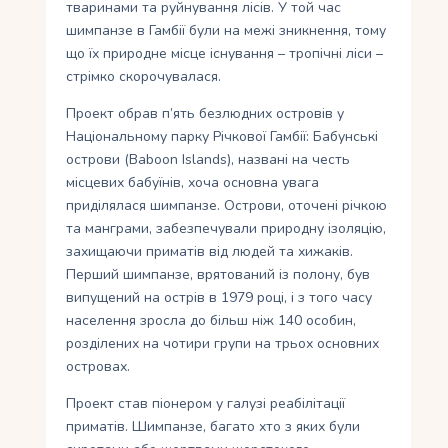
тваринами та руйнування лісів. У той час
шимпанзе в Гамбії були на межі зникнення, тому
що їх природне місце існування – тропічні ліси –
стрімко скорочувалася.
Проект обрав п’ять безлюдних островів у
Національному парку Річкової Гамбії: Бабунські
острови (Baboon Islands), названі на честь
місцевих бабуїнів, хоча основна увага
приділялася шимпанзе. Острови, оточені річкою
та манграми, забезпечували природну ізоляцію,
захищаючи приматів від людей та хижаків.
Перший шимпанзе, врятований із полону, був
випущений на острів в 1979 році, і з того часу
населення зросла до більш ніж 140 особин,
розділених на чотири групи на трьох основних
островах.
Проект став піонером у галузі реабілітації
приматів. Шимпанзе, багато хто з яких були