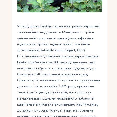
Укр
Ру
У серці річки Гамбія, серед мангрових заростей
та спокійних вод, лежить Мавпячий острів –
унікальний природний заповідник, офіційно
відомий як Проект відновлення шимпанзе
(Chimpanzee Rehabilitation Project, CRP).
Розташований у Національному парку Річкової
Гамбії, приблизно за 300 км від Банжула, цей
комплекс із п’яти островів став будинком для
більш ніж 140 шимпанзе, врятованих від
браконьєрів, незаконної торгівлі та руйнування
довкілля. Заснований у 1979 році, проект не
тільки захищає цих приматів, а й пропонує
мандрівникам рідкісну можливість побачити
шимпанзе в умовах максимально наближених
до дикої природи. Човнові тури, мальовничі
краєвиди та історії про відновлення популяції