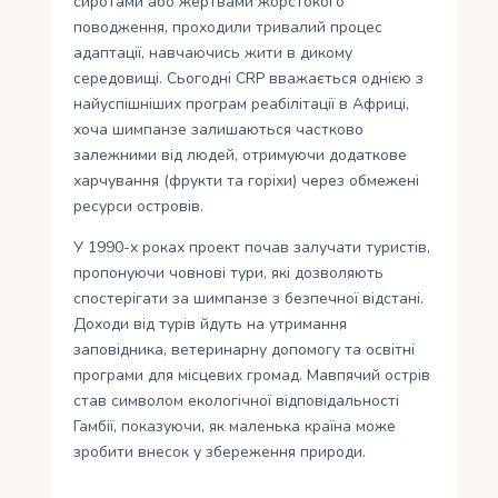
сиротами або жертвами жорстокого
поводження, проходили тривалий процес
адаптації, навчаючись жити в дикому
середовищі. Сьогодні CRP вважається однією з
найуспішніших програм реабілітації в Африці,
хоча шимпанзе залишаються частково
залежними від людей, отримуючи додаткове
харчування (фрукти та горіхи) через обмежені
ресурси островів.
У 1990-х роках проект почав залучати туристів,
пропонуючи човнові тури, які дозволяють
спостерігати за шимпанзе з безпечної відстані.
Доходи від турів йдуть на утримання
заповідника, ветеринарну допомогу та освітні
програми для місцевих громад. Мавпячий острів
став символом екологічної відповідальності
Гамбії, показуючи, як маленька країна може
зробити внесок у збереження природи.