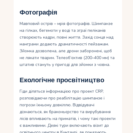
Фотографія
Мавповий острів – мрія фотографів. Шимпанзе
на гілках, бегемоти у воді та зграї пеліканів
створюють кадри, повні життя. Захід сонця над
манграми додають драматичності пейзажам.
Зйомка дозволена, але дрони заборонені, щоб
не лякати тварин. Телеоб’єктив (200–400 мм) та
штатив стануть у пригоді для зйомки з човна.
Екологічне просвітництво
Гіди діляться інформацією про проект CRP,
розповідаючи про реабілітацію шимпанзе і
погрози їхньому довкіллю. Відвідувачі
дізнаються, як браконьєрство та вирубування
лісів впливають на приматів, і чому такі проекти
є важливими. Деякі тури включають візит до
освітнього центру в Кунтаурі, де показують