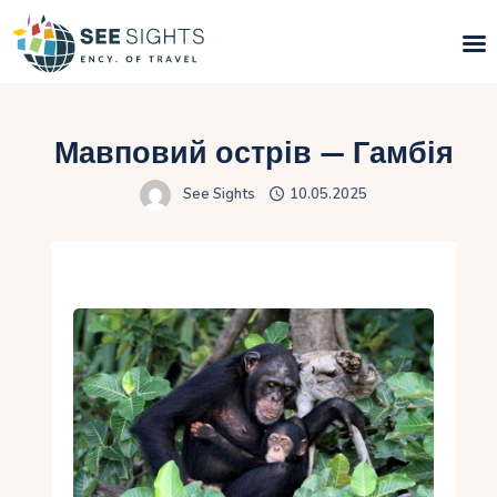
Пошук турів
Мавповий острів — Гамбія
Гарячі тури
See Sights
10.05.2025
Типи Турів
Країни
Інфо
Блог
Контакти