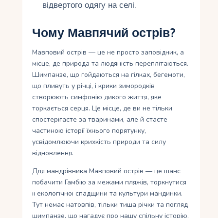
відвертого одягу на селі.
Чому Мавпячий острів?
Мавповий острів — це не просто заповідник, а
місце, де природа та людяність переплітаються.
Шимпанзе, що гойдаються на гілках, бегемоти,
що пливуть у річці, і крики зимородків
створюють симфонію дикого життя, яке
торкається серця. Це місце, де ви не тільки
спостерігаєте за тваринами, але й стаєте
частиною історії їхнього порятунку,
усвідомлюючи крихкість природи та силу
відновлення.
Для мандрівника Мавповий острів — це шанс
побачити Гамбію за межами пляжів, торкнутися
її екологічної спадщини та культури мандинки.
Тут немає натовпів, тільки тиша річки та погляд
шимпанзе, що нагадує про нашу спільну історію.