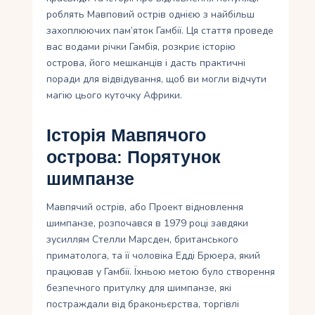
роблять Мавповий острів однією з найбільш
захоплюючих пам’яток Гамбії. Ця стаття проведе
вас водами річки Гамбія, розкриє історію
острова, його мешканців і дасть практичні
поради для відвідування, щоб ви могли відчути
магію цього куточку Африки.
Історія Мавпячого
острова: Порятунок
шимпанзе
Мавпячий острів, або Проект відновлення
шимпанзе, розпочався в 1979 році завдяки
зусиллям Стелли Марсден, британського
приматолога, та її чоловіка Едді Брюера, який
працював у Гамбії. Їхньою метою було створення
безпечного притулку для шимпанзе, які
постраждали від браконьєрства, торгівлі