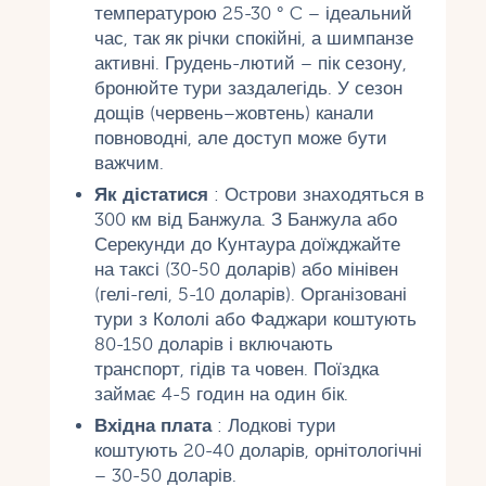
температурою 25-30 ° C – ідеальний
час, так як річки спокійні, а шимпанзе
активні. Грудень-лютий – пік сезону,
бронюйте тури заздалегідь. У сезон
дощів (червень–жовтень) канали
повноводні, але доступ може бути
важчим.
Як дістатися
: Острови знаходяться в
300 км від Банжула. З Банжула або
Серекунди до Кунтаура доїжджайте
на таксі (30-50 доларів) або мінівен
(гелі-гелі, 5-10 доларів). Організовані
тури з Кололі або Фаджари коштують
80-150 доларів і включають
транспорт, гідів та човен. Поїздка
займає 4-5 годин на один бік.
Вхідна плата
: Лодкові тури
коштують 20-40 доларів, орнітологічні
– 30-50 доларів.