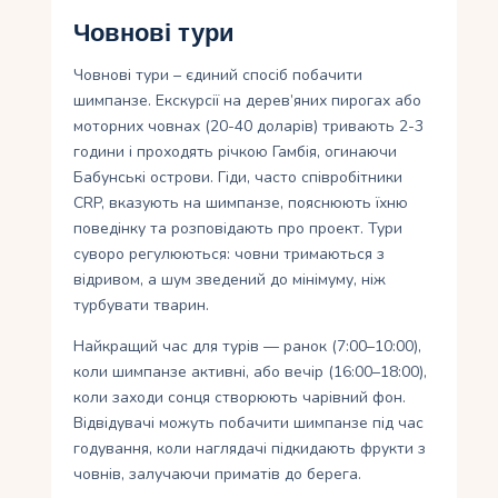
Човнові тури
Човнові тури – єдиний спосіб побачити
шимпанзе. Екскурсії на дерев’яних пирогах або
моторних човнах (20-40 доларів) тривають 2-3
години і проходять річкою Гамбія, огинаючи
Бабунські острови. Гіди, часто співробітники
CRP, вказують на шимпанзе, пояснюють їхню
поведінку та розповідають про проект. Тури
суворо регулюються: човни тримаються з
відривом, а шум зведений до мінімуму, ніж
турбувати тварин.
Найкращий час для турів — ранок (7:00–10:00),
коли шимпанзе активні, або вечір (16:00–18:00),
коли заходи сонця створюють чарівний фон.
Відвідувачі можуть побачити шимпанзе під час
годування, коли наглядачі підкидають фрукти з
човнів, залучаючи приматів до берега.