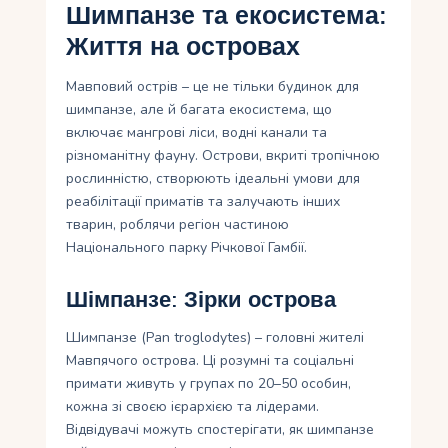
Шимпанзе та екосистема:
Життя на островах
Мавповий острів – це не тільки будинок для
шимпанзе, але й багата екосистема, що
включає мангрові ліси, водні канали та
різноманітну фауну. Острови, вкриті тропічною
рослинністю, створюють ідеальні умови для
реабілітації приматів та залучають інших
тварин, роблячи регіон частиною
Національного парку Річкової Гамбії.
Шімпанзе: Зірки острова
Шимпанзе (Pan troglodytes) – головні жителі
Мавпячого острова. Ці розумні та соціальні
примати живуть у групах по 20–50 особин,
кожна зі своєю ієрархією та лідерами.
Відвідувачі можуть спостерігати, як шимпанзе