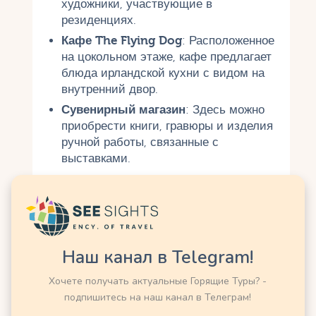
художники, участвующие в
резиденциях.
Кафе The Flying Dog
: Расположенное
на цокольном этаже, кафе предлагает
блюда ирландской кухни с видом на
внутренний двор.
Сувенирный магазин
: Здесь можно
приобрести книги, гравюры и изделия
ручной работы, связанные с
выставками.
Музей открыт с вторника по воскресенье с
10:00 до 17:30, вход на большинство выставок
бесплатный, хотя за специальные экскурсии
или временные экспозиции может взиматься
плата. Лучшее время для посещения —
Наш канал в Telegram!
утренние часы в будние дни, когда меньше
Хочете получать актуальные Горящие Туры? -
посетителей. Экскурсии с гидом доступны по
подпишитесь на наш канал в Телеграм!
предварительному бронированию через сайт