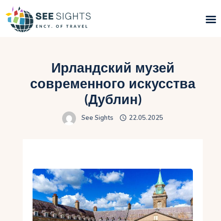
Поиск туров
Ирландский музей
Горящие туры
современного искусства
(Дублин)
Типы Туров
See Sights
22.05.2025
Страны
Инфо
Блог
Контакты