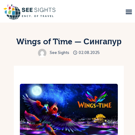
Поиск туров
Wings of Time — Сингапур
Горящие туры
See Sights
02.08.2025
Типы Туров
Страны
Инфо
Блог
Контакты