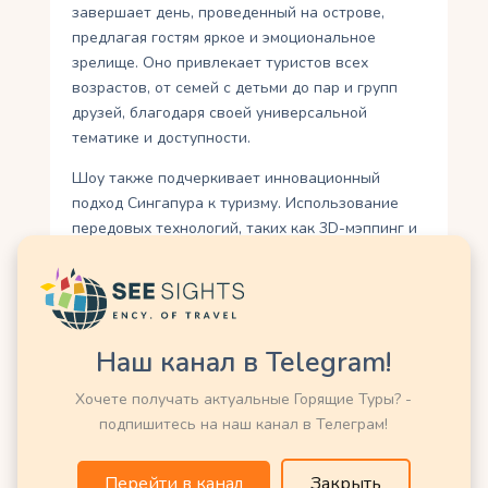
завершает день, проведенный на острове,
предлагая гостям яркое и эмоциональное
зрелище. Оно привлекает туристов всех
возрастов, от семей с детьми до пар и групп
друзей, благодаря своей универсальной
тематике и доступности.
Шоу также подчеркивает инновационный
подход Сингапура к туризму. Использование
передовых технологий, таких как 3D-мэппинг и
роботизированные фонтаны, демонстрирует
способность города сочетать искусство,
технологии и природу. Wings of Time
способствует экономическому росту, создавая
рабочие места и привлекая инвестиции в
Наш канал в Telegram!
туристический сектор. Его популярность
Хочете получать актуальные Горящие Туры? -
подтверждается многочисленными наградами и
подпишитесь на наш канал в Телеграм!
статусом обязательного пункта в маршрутах
туристов.
Перейти в канал
Закрыть