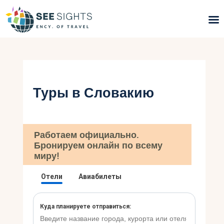
Поиск туров
Горящие туры
Туры в Словакию
Типы Туров
Страны
Работаем официально.
Бронируем онлайн по всему
Инфо
миру!
Блог
Контакты