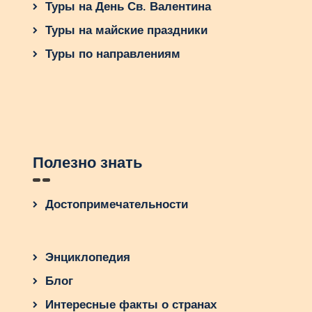
Туры на День Св. Валентина
Словакия – это уникальная страна,
предлагающая сочетание природы, истории и
Туры на майские праздники
активного отдыха. Независимо от того, хотите
Туры по направлениям
ли вы покататься на лыжах, исследовать
средневековые замки или расслабиться в
термальных источниках, здесь каждый найдёт
что-то по душе. Планируйте путешествие, и
Словакия откроет для вас свои тайны и
красоты!
Полезно знать
Достопримечательности
Энциклопедия
Блог
Интересные факты о странах