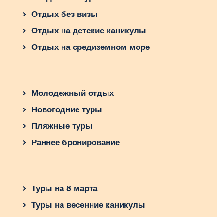
Как выбрать тур в
Отдых без визы
Словакию?
Отдых на детские каникулы
При выборе тура учитывайте:
Отдых на средиземном море
Цель поездки
. Если вы хотите
активного отдыха – выбирайте Татры.
Если вас интересует история –
Молодежный отдых
отправляйтесь в Братиславу, Спиш
или Банска-Штьявницу.
Новогодние туры
Продолжительность
. Оптимальное
Пляжные туры
время пребывания – от 5 до 10 дней.
Раннее бронирование
Бюджет
. Словакия предлагает как
бюджетные, так и роскошные
варианты размещения.
Сезон
. Летом лучше отдыхать в горах
Туры на 8 марта
и на озёрах, зимой – на горнолыжных
Туры на весенние каникулы
курортах.