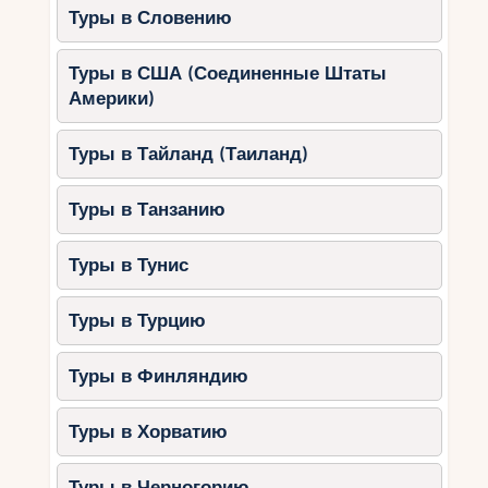
Банска-Штьявница – город
Туры в Словению
серебряных рудников
Туры в США (Соединенные Штаты
Этот небольшой, но невероятно красивый город
Америки)
славится своей шахтёрской историей и
великолепной архитектурой. Здесь можно
Туры в Тайланд (Таиланд)
посетить старые шахты, прогуляться по
средневековым улочкам и заглянуть в уютные
винные подвалы.
Туры в Танзанию
Виды туров в Словакию
Туры в Тунис
Горнолыжные туры
Туры в Турцию
Зимой Словакия превращается в настоящую
Туры в Финляндию
снежную сказку. Высокие Татры и Низкие Татры
предлагают отличные трассы для лыжников и
сноубордистов. Среди самых популярных
Туры в Хорватию
курортов:
Туры в Черногорию