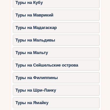
Туры на Кубу
Аквапарк Татраландия – один из
крупнейших термальных комплексов
Туры на Маврикий
Европы.
Куpele Лучки – традиционный
Туры на Мадагаскар
лечебный курорт.
Пиештяны – знаменитый курорт для
Туры на Мальдивы
лечения суставов и опорно-
двигательной системы.
Туры на Мальту
Активный отдых
Туры на Сейшельские острова
Если вы любите приключения, то Словакия
предлагает множество активных развлечений:
Туры на Филиппины
Хайкинг в Высоких Татрах и
Словацком рае.
Туры на Шри-Ланку
Рафтинг на реке Ваг.
Велотуры по живописным маршрутам.
Туры на Ямайку
Пещеры Демяновская и Добшинская