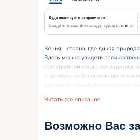
Кения – страна, где дикая природ
Здесь можно увидеть величествен
естественной среде, насладиться 
отдохнуть на белоснежных пляжах
древними традициями племени мас
на каждом шагу.
Читать все описание
Если вы мечтаете о путешествии, 
отправляйтесь в Кению! Давайте р
Возможно Вас за
обязательно увидеть и какие впеч