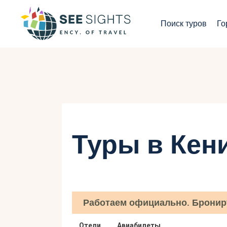
П
Поиск туров
Го
Г
Т
С
И
Туры в Кен
Б
К
Работаем официально. Бронир