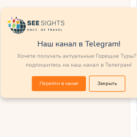
для наблюдения за слонами на фоне
Наш канал в Telegram!
ящих саванну.
Хочете получать актуальные Горящие Туры?
иманджаро
.
подпишитесь на наш канал в Телеграм!
ть лучшие снимки дикой природы.
 где можно увидеть редких птиц и антилоп.
Перейти в канал
Закрыть
 – царство розовых