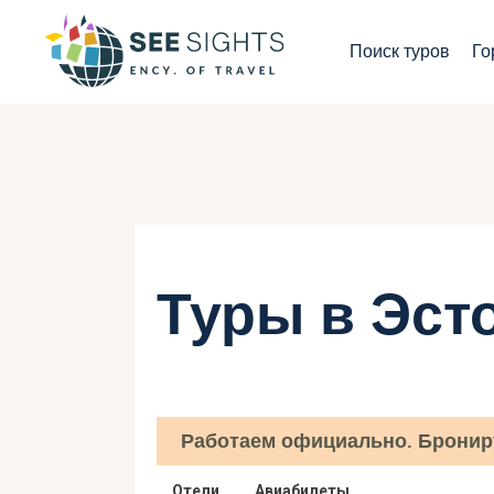
П
Поиск туров
Го
Г
Т
С
И
Туры в Эст
Б
К
Работаем официально. Бронир