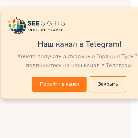
природных чудес
есто, где можно увидеть:
Наш канал в Telegram!
нием метеорита.
Хочете получать актуальные Горящие Туры?
х средневековых крепостей Эстонии.
подпишитесь на наш канал в Телеграм!
ы
и старинные деревни.
Перейти в канал
Закрыть
 которые славятся своими целебными
ый форпост
известен своими историческими