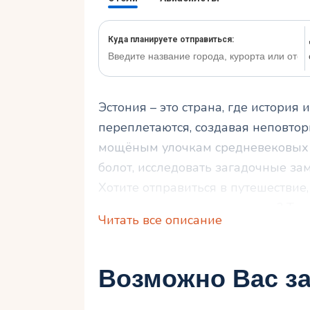
Эстония – это страна, где история
переплетаются, создавая неповтор
мощёным улочкам средневековых г
болот, исследовать загадочные за
Хотите отправиться в путешествие
истории, культуры и природы? Тог
Читать все описание
выбор!
Возможно Вас за
Почему стоит по