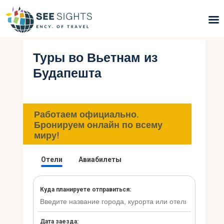
Туры во Вьетнам из
Поиск туров
Будапешта
Горящие туры
Типы Туров
Работаем официально.
Бронируем онлайн по всему
Страны
миру!
Инфо
Блог
Контакты