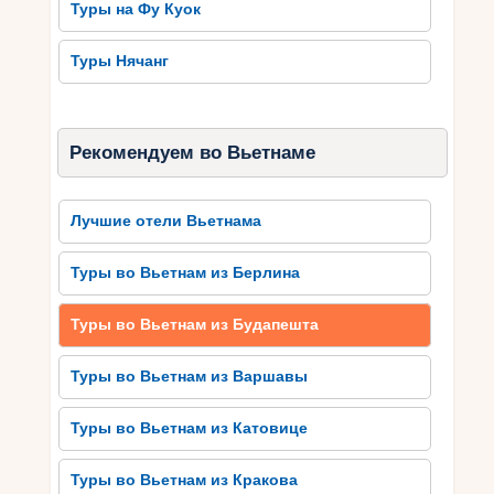
Туры на Фу Куок
свои тайны и оставить незабываемые
впечатления.
Туры Нячанг
Экскурсии и
достопримечательности,
Рекомендуем во Вьетнаме
которые стоит посетить во
Вьетнаме
Лучшие отели Вьетнама
Вьетнам – страна с богатой историей и
культурой, которая предлагает множество
Туры во Вьетнам из Берлина
экскурсионных маршрутов и
достопримечательностей для посетителей.
Туры во Вьетнам из Будапешта
Одним из интересных мест является столица
страны, город Ханой. Здесь можно посетить
Туры во Вьетнам из Варшавы
Храм литературы, Большой театр муртадов и
Храм Нгọc Сон, которые своей архитектурой и
Туры во Вьетнам из Катовице
историческим значением очаровывают
туристов.
Туры во Вьетнам из Кракова