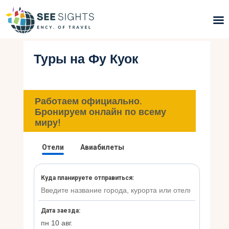
Туры на Фу Куок
Поиск туров
Горящие туры
Работаем официально.
Типы Туров
Бронируем онлайн по всему
миру!
Страны
Инфо
Блог
Контакты