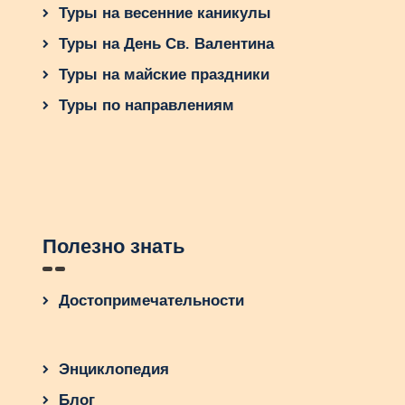
Туры на весенние каникулы
Лучшее время для путешествий во Вьетнам
зависит от вашего индивидуального
Туры на День Св. Валентина
предпочтения. Обычно сезон дождей во
Туры на майские праздники
Вьетнаме длится с мая по сентябрь, поэтому,
если вы хотите избежать дождей, лучше
Туры по направлениям
выбрать период с ноября по апрель. В
настоящее время погода стабильная, а
температура удобна.
Перед отъездом во Вьетнам также следует
подготовиться. Всегда проверяйте
необходимую информацию о вакцинации и
Полезно знать
медицинском страховании. Не забудьте
обновить паспорт и получить необходимые
визы. Также рекомендуется заранее обменять
Достопримечательности
деньги на местную валюту или иметь при себе
кредитную карту.
Энциклопедия
Приготовьтесь к поразительным приключениям
во Вьетнаме, предварительно исследовав
Блог