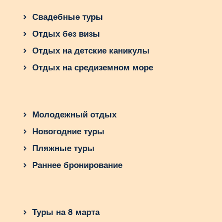
рисовыми лапшами, который может содержать
мясо, морепродукты или овощи. Другим
Свадебные туры
любимым блюдом является гой куонг, свежий
Отдых без визы
ролл с рисовыми бумагами, заполненный мясом,
рыбой или овощами.
Отдых на детские каникулы
Важно также попробовать бун ча,
Отдых на средиземном море
традиционное вьетнамское блюдо из рисовых
вермишелей, маринованного свиного мяса и
свежих овощей. Вьетнамская кухня славится
своими свежими ингредиентами, экзотическими
Молодежный отдых
специями и уникальным сочетанием вкусов.
Новогодние туры
Она точно очарует любого гурмана и станет
настоящим удовольствием для вкусовых
Пляжные туры
рецепторов.
Раннее бронирование
Лучшее время для
путешествий во Вьетнам и
как готовиться
Туры на 8 марта