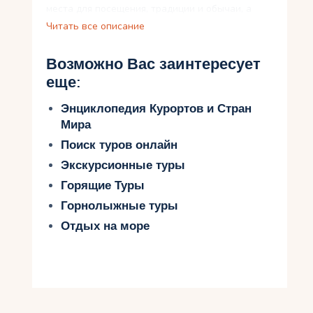
места для посещения, традиции и обычаи, а
также насладитесь вкусами вьетнамской кухни.
Читать все описание
Узнайте о лучшем времени для путешествий во
Вьетнам и как готовиться к ним. Приглашаем
Возможно Вас заинтересует
вас на увлекательное путешествие, где вас
еще:
ждут незабываемые впечатления и новые
открытия.
Энциклопедия Курортов и Стран
Мира
Потрясающая красота
Поиск туров онлайн
Вьетнама: природа и
Экскурсионные туры
культура
Горящие Туры
Горнолыжные туры
Вьетнам – это страна, завораживающая своей
неповторимой природой и многослойной
Отдых на море
культурой. В этой части света можно найти все
от огромных зеленых рисовых полей и густого
тропического леса до восточных пагод и
величественных храмов. Водопады, пещеры и
горы Вьетнама просто восхищают дух своей