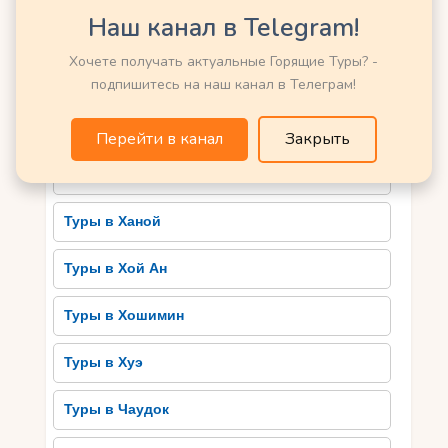
увлекательный огород Ханой, поражающий
Наш канал в Telegram!
Туры в Сапу
своими традициями и культурой. Здесь можно
Хочете получать актуальные Горящие Туры? -
прогуляться по улицам Старого Квартала, где
Туры в Фанранг-Тхапчам
подпишитесь на наш канал в Телеграм!
сохранились старинные дома и храмы. Другим
прекрасным местом является залив Халонг,
Туры в Фантхьет
входящий в список Всемирного наследия
Перейти в канал
Закрыть
ЮНЕСКО. Здесь расположены кристально
Туры в Халонг
чистые воды и удивительные карстовые
острова, создающие невероятную атмосферу.
Туры в Ханой
Для любителей природных красот есть
национальный парк Фансипан, где можно
Туры в Хой Ан
насладиться прогулками среди живописных
холмов и экзотических растений.
Туры в Хошимин
Неизгладимое впечатление также оставит
Меконгская дельта – самая большая речная
Туры в Хуэ
дельта в мире, где можно увидеть жизнь
жителей в селах на плавучих рынках и
Туры в Чаудок
испытать настоящую атмосферу Вьетнама. Во
Вьетнаме много других интересных мест,