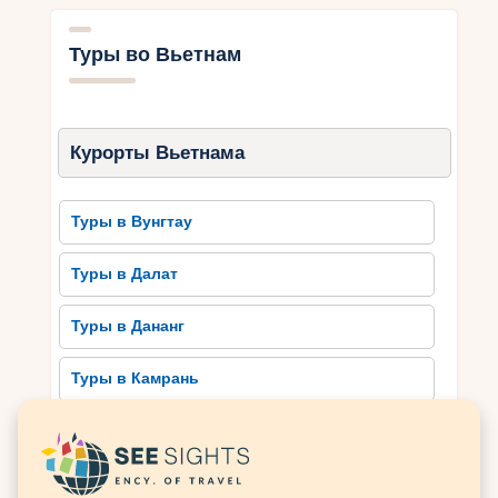
красотой. Во многих национальных парках
можно найти уникальную флору и фауну,
Туры во Вьетнам
включая редкие виды животных.
Культура Вьетнама также не оставит
равнодушным ни одного путешественника.
Курорты Вьетнама
Здесь почитаются старинные традиции,
искусство и ремесла. Храмы и дворцы
поражают своей архитектурой и детализацией.
Туры в Вунгтау
Локальное население вкладывает много усилий
в сохранение своих культурных ценностей,
Туры в Далат
передаваемых из поколения в поколение.
Природа и культура Вьетнама – это настоящее
Туры в Дананг
чудо, которое стоит увидеть лично.
Туры в Камрань
Незабываемые места для
посещения во Вьетнаме
Туры в Кантхо
Во Вьетнаме есть множество незабываемых
Туры в Муйне
мест, которые следует посетить. Один из них –