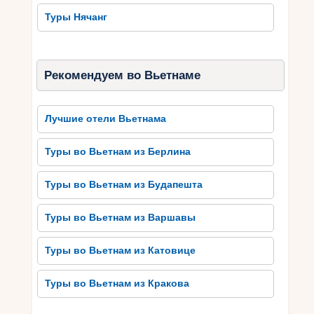
Кантхо. Запланируйте посетить эти сокровища,
Туры Нячанг
чтобы получить более глубокое понимание
богатства и разнообразия культуры Кантхо.
Незабываемые впечатления
Рекомендуем во Вьетнаме
от гастрономических
вкусностей Кантхо
Лучшие отели Вьетнама
Гастрономические вкусности Кантхо обещают
Туры во Вьетнам из Берлина
незабываемые впечатления для поклонников
вкусной еды. Этот город вьетнамской
Туры во Вьетнам из Будапешта
провинции Меконг славится своим
разнообразием кулинарных блюд, которые
Туры во Вьетнам из Варшавы
непременно порадуют вкусовые рецепторы
любого гурмана. Локальная кухня предлагает
Туры во Вьетнам из Катовице
много блюд с морепродуктами, такими как
свежая рыба, креветки, мидии и другие.
Туры во Вьетнам из Кракова
Также стоит попробовать традиционный
вьетнамский суп фо, приготовленный с рисовой