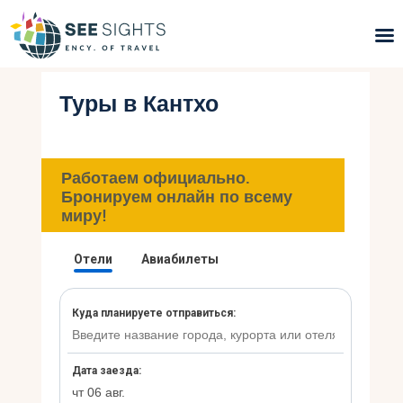
Туры в Кантхо
Поиск туров
Горящие туры
Работаем официально.
Типы Туров
Бронируем онлайн по всему
миру!
Страны
Инфо
Блог
Контакты