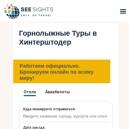
Горнолыжные Туры в
Поиск туров
Хинтерштодер
Горящие туры
Типы Туров
Работаем официально.
Бронируем онлайн по всему
Страны
миру!
Инфо
Блог
Контакты