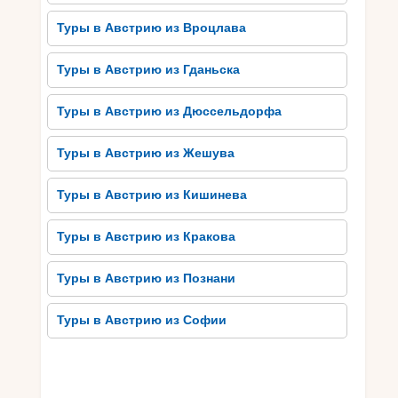
Хинтерштодере есть отличные условия для
Туры в Австрию из Вроцлава
тренировок, удобные трассы и современные
подъемники.
Туры в Австрию из Гданьска
Независимо от вашего уровня подготовки,
здесь вы сможете найти подходящие вам
Туры в Австрию из Дюссельдорфа
трассы. Инструкторы предлагают
профессиональное обучение и консультации,
Туры в Австрию из Жешува
чтобы помочь вам улучшить свои навыки и
получить больше удовольствия от
Туры в Австрию из Кишинева
горнолыжного спорта.
Туры в Австрию из Кракова
Каждый день на лыжах – это новый шанс стать
лучше и насладиться волшебной атмосферой
Туры в Австрию из Познани
горы. Занятия горнолыжным спортом в
Хинтерштодере – это не только активный
Туры в Австрию из Софии
отдых, но и возможность самореализоваться в
спорте, получить новый опыт и услышать
всплеск эмоций.