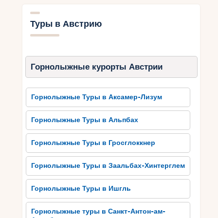
Зимний сезон в этом живописном городке
особенный, поскольку предлагает множество
Туры в Австрию
возможностей для горнолыжных туров.
Благодаря разветвленной системе трасс
каждый сможет составить идеальное
расписание своих горнолыжных приключений.
Горнолыжные курорты Австрии
Кроме того, Хинтерштодер предлагает широкий
спектр занятий по горнолыжному спорту, где
Горнолыжные Туры в Аксамер-Лизум
каждый может учиться и совершенствоваться.
А после активных поездок на лыжах, нет
Горнолыжные Туры в Альпбах
ничего лучше, чем насладиться незабываемым
отдыхом и расслаблением в уютных гостиницах
Горнолыжные Туры в Гросглоккнер
и ресторанах этого очаровательного курорта.
Горнолыжные Туры в Заальбах-Хинтерглем
Невероятные Панорамы и
Атмосфера Хинтерштодера
Горнолыжные Туры в Ишгль
В Хинтерштодере можно насладиться
Горнолыжные туры в Санкт-Антон-ам-
увлекательными видами и неповторимой