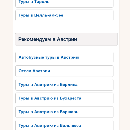
Туры в Тироль
Не забудьте о перерывах на обед и ужин, а
также о времени отдыха и релакса. Будьте
Туры в Целль-ам-Зее
гибкими и позвольте себе изменить план, если
появится возможность попробовать что-то
новое или провести много времени на одном из
любимых спусков. Важно помнить, что главная
Рекомендуем в Австрии
цель – наслаждаться горнолыжными
приключениями и создавать незабываемые
Автобусные туры в Австрию
воспоминания.
Отели Австрии
Занятия Горнолыжным
Спортом: Учимся и
Туры в Австрию из Берлина
Совершенствуемся
Туры в Австрию из Бухареста
Во время занятий горнолыжным спортом в
Хинтерштодере мы имеем возможность учиться
Туры в Австрию из Варшавы
и совершенствовать свои навыки. Это
незабываемый опыт, позволяющий развиваться
Туры в Австрию из Вильнюса
и улучшать свою технику катания на лыжах. В