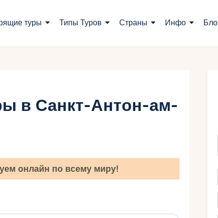
оиск туров
рящие туры
Типы Туров
Страны
Инфо
Бло
орящие туры
ипы Туров
траны
ы в Санкт-Антон-ам-
нфо
лог
онтакты
уем онлайн по всему миру!
Укр