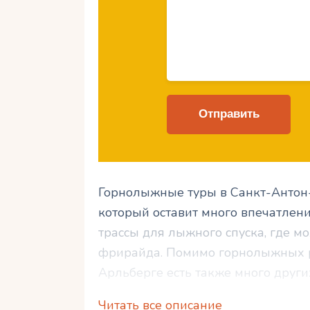
Горнолыжные туры в Санкт-Антон
который оставит много впечатлени
трассы для лыжного спуска, где 
фрирайда. Помимо горнолыжных р
Арльберге есть также много други
насладиться снежными склонами.
Читать все описание