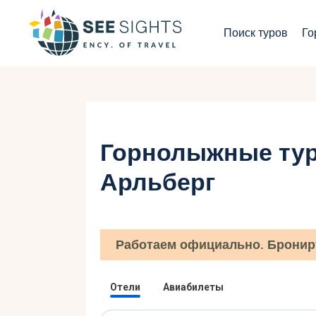
П
Поиск туров
Го
Г
Т
С
Горнолыжные тур
И
Арльберг
Б
К
Работаем официально. Бронир