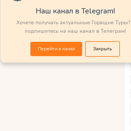
симо от вашего уровня подготовки, вы
Наш канал в Telegram!
рассу – от легких для начинающих до
е того, на курорте есть множество
Хочете получать актуальные Горящие Туры?
ежных склонах, которые помогут сделать
подпишитесь на наш канал в Телеграм!
кательнее.
Перейти в канал
Закрыть
ин фрирайда на незабываемых
ющих неповторимые эмоции и большую
 курорт славится своей изысканной
 отведать в ресторанах и кафе с
достоянии и исторических
тон-ам-Арльберг, которым стоит уделить
, планировка горнолыжного отдыха в
ельно станет увлекательным