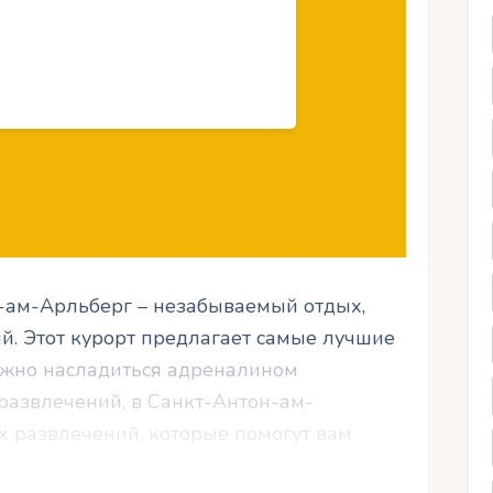
-ам-Арльберг – незабываемый отдых,
й. Этот курорт предлагает самые лучшие
можно насладиться адреналином
азвлечений, в Санкт-Антон-ам-
х развлечений, которые помогут вам