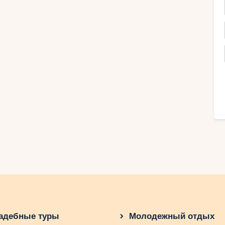
я на всю жизнь.
го спуска в курорте
ся своими лучшими трассами для лыжного
ности любого горнолыжника. Независимо
орт предлагает разнообразные трассы, от
чать горнолыжный спорт, есть широкие и
ном, позволяющим легко осваивать
ам советуют попробовать трассы
огими поворотами и перепадами высоты,
моции в горнолыжный опыт.
адебные туры
Молодежный отдых