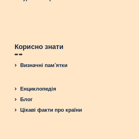
у подорож до Хінтерштодера, яким буде ваша
незабутня пригода?
Корисно знати
Визначні пам’ятки
Енциклопедія
Блог
Цікаві факти про країни