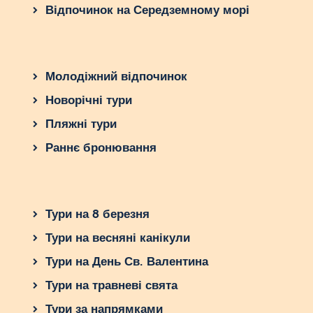
Відпочинок на Середземному морі
Після поглибленого дослідження Хінтерштодера
– мрії гірських любителів спорту, ми дізналися
про незабутні панорами та атмосферу цього
унікального місця. Виявилося, що складання
Молодіжний відпочинок
ідеального розкладу для гірськолижних турів
може бути справжнім викликом, проте знанням
Новорічні тури
правильних підходів і тренуванням ми зможемо
Пляжні тури
досягти найкращих результатів.
Раннє бронювання
Займаючись гірськолижним спортом, ми
вдосконалюємо свої навички і отримуємо
задоволення від нових досягнень. А після
насичених поїздок на лижах, ми заслужено
Тури на 8 березня
насолоджуємось незабутнім відпочинком.
Тури на весняні канікули
Проте, чи не це лише початок нашої пригоди?
Що ще може приховувати Хінтерштодер?
Тури на День Св. Валентина
Можливо, подальша дослідницька робота
Тури на травневі свята
розкриє нові цікавинки і секрети цього
Тури за напрямками
чарівного місця. Запитайте себе: якби вирушити