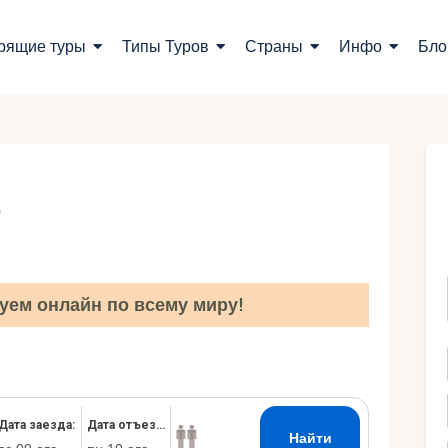
оиск туров
рящие туры
Типы Туров
Страны
Инфо
Бло
орящие туры
ипы Туров
траны
г
нфо
лог
уем онлайн по всему миру!
онтакты
Укр