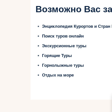
путешественников. Вам останется
Возможно Вас за
путь знакомства с этим волшебным
Энциклопедия Курортов и Стран
Железнодорожные туры 
способ добраться
Поиск туров онлайн
Экскурсионные туры
Железнодорожные туры в Зальцбу
Горящие Туры
добраться до этого волшебного го
железнодорожной системе, путеше
Горнолыжные туры
становится легким и комфортным
Отдых на море
находится в центре города, что по
туристические достопримечательно
позволяет насладиться захватыв
пейзажами.