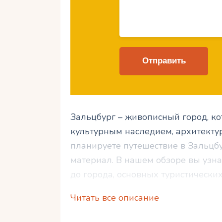
Зальцбург – живописный город, ко
культурным наследием, архитекту
планируете путешествие в Зальцбу
материал. В нашем обзоре вы узна
до города, основных туристически
посетить, художественном наследи
Читать все описание
аутентичной местной кухней. Кром
отдыха в Зальцбурге и поделимся