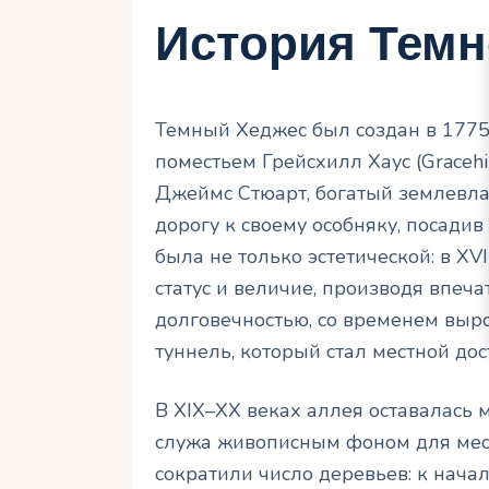
История Темн
Темный Хеджес был создан в 1775
поместьем Грейсхилл Хаус (Graceh
Джеймс Стюарт, богатый землевла
дорогу к своему особняку, посадив
была не только эстетической: в XV
статус и величие, производя впеча
долговечностью, со временем выро
туннель, который стал местной до
В XIX–XX веках аллея оставалась 
служа живописным фоном для мес
сократили число деревьев: к начал