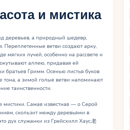
асота и мистика
яд деревьев, а природный шедевр,
. Переплетенные ветви создают арку,
де мягких лучей, особенно на рассвете и
, окутывают аллею, придавая ей
ки братьев Гримм. Осенью листья буков
е тона, а зимой голые ветви напоминают
ние таинственности.
 мистики. Самая известная — о Серой
аниям, скользит между деревьями в
это дух служанки из Грейсхилл Хаус,老