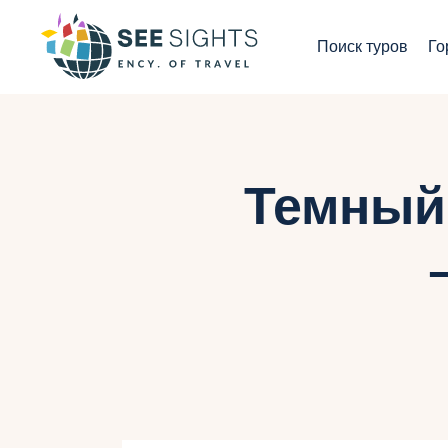
П
Поиск туров
Го
Г
Т
С
Темный 
И
Б
К