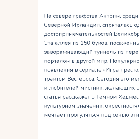
На севере графства Антрим, среди
Северной Ирландии, спряталась о
достопримечательностей Великобр
Эта аллея из 150 буков, посаженны
завораживающий туннель из переп
порталом в другой мир. Популярно
появления в сериале «Игра престо
трактом Вестероса. Сегодня это м
и любителей мистики, желающих о
статья расскажет о Темном Хеджес
культурном значении, окрестностях
мечтает прогуляться под сенью эт