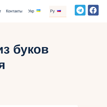
г
Контакты
Укр
Ру
из буков
я