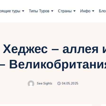
оиск туров
рящие туры
Типы Туров
Страны
Инфо
Бло
орящие туры
ипы Туров
траны
Хеджес – аллея 
нфо
— Великобритани
лог
онтакты
See Sights
04.05.2025
Укр