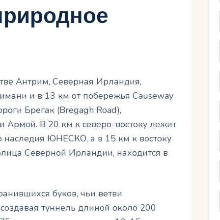
природное
тве Антрим, Северная Ирландия,
имани и в 13 км от побережья Causeway
роги Брегак (Bregagh Road),
 Армой. В 20 км к северо-востоку лежит
о наследия ЮНЕСКО, а в 15 км к востоку
олица Северной Ирландии, находится в
ранившихся буков, чьи ветви
 создавая туннель длиной около 200