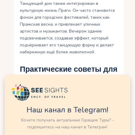
Танцующий дом также интегрирован в
культурную жизнь Праги. Он часто становится
фоном для городских фестивалей, таких как
Пражская весна, и привлекает уличных
артистов и музыкантов. Вечером здание
подсвечивается, создавая эффект, который
подчёркивает его танцующую форму и делает
набережную ещё более живописной.
Практические советы для
посещения
Если вы планируете посетить Танцующий дом,
вот несколько рекомендаций, чтобы сделать
ваше путешествие комфортным:
Наш канал в Telegram!
Время посещения
: Здание доступно
Хочете получать актуальные Горящие Туры? -
круглый год, но лучше приезжать
подпишитесь на наш канал в Телеграм!
весной или осенью, когда Прага