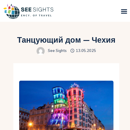
Поиск туров
Танцующий дом — Чехия
Горящие туры
See Sights
13.05.2025
Типы Туров
Страны
Инфо
Блог
Контакты