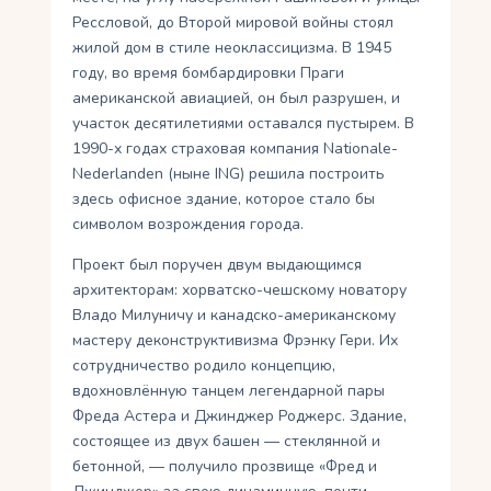
Рессловой, до Второй мировой войны стоял
жилой дом в стиле неоклассицизма. В 1945
году, во время бомбардировки Праги
американской авиацией, он был разрушен, и
участок десятилетиями оставался пустырем. В
1990-х годах страховая компания Nationale-
Nederlanden (ныне ING) решила построить
здесь офисное здание, которое стало бы
символом возрождения города.
Проект был поручен двум выдающимся
архитекторам: хорватско-чешскому новатору
Владо Милуничу и канадско-американскому
мастеру деконструктивизма Фрэнку Гери. Их
сотрудничество родило концепцию,
вдохновлённую танцем легендарной пары
Фреда Астера и Джинджер Роджерс. Здание,
состоящее из двух башен — стеклянной и
бетонной, — получило прозвище «Фред и