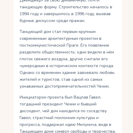
Джинджер» за свою динамичную, почти
танцующую форму. Строительство началось в
1994 году и завершилось в 1996 году, вызвав
бурные дискуссии среди пражан.
Танцующий дом стал первым крупным
современным архитектурным проектом в
посткоммунистической Праге. Его появление
разделило общественность: одни видели в нём
глоток свежего воздуха, другие считали его
чужеродным в историческом контексте города.
Однако со временем здание завоевало любовь
жителей и туристов, став одной из самых
узнаваемых достопримечательностей Чехии.
Инициатором проекта был Вацлав Гавел,
тогдашний президент Чехии и бывший
диссидент, чей дом находился по соседству.
Гавел, страстный поклонник культуры и
прогресса, поддержал идею Милунича, видя в
Танцующем доме символ свободы и творчества.