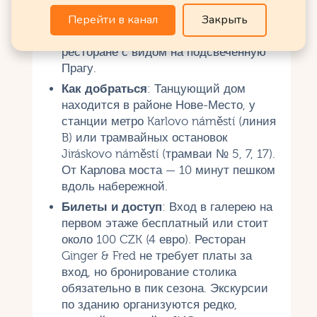
менее переполнена туристами. Утро
Перейти в канал
Закрыть
идеально для спокойных прогулок и
фотосессий, а вечер — для ужина в
ресторане с видом на подсвеченную
Прагу.
Как добраться
: Танцующий дом
находится в районе Нове-Место, у
станции метро Karlovo náměstí (линия
B) или трамвайных остановок
Jiráskovo náměstí (трамваи № 5, 7, 17).
От Карлова моста — 10 минут пешком
вдоль набережной.
Билеты и доступ
: Вход в галерею на
первом этаже бесплатный или стоит
около 100 CZK (4 евро). Ресторан
Ginger & Fred не требует платы за
вход, но бронирование столика
обязательно в пик сезона. Экскурсии
по зданию организуются редко,