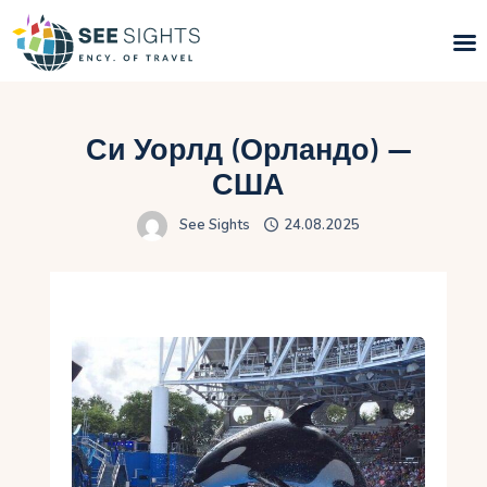
Поиск туров
Си Уорлд (Орландо) —
Горящие туры
США
See Sights
24.08.2025
Типы Туров
Страны
Инфо
Блог
Контакты