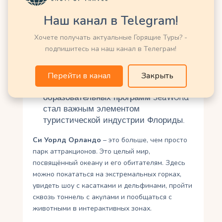
Значение для туризма
Наш канал в Telegram!
Си Уорлд – одна из «большой
тройки» парков Орландо, наряду с
Хочете получать актуальные Горящие Туры? -
Disney и Universal.
подпишитесь на наш канал в Телеграм!
Туристы часто включают его в
комплексные туры.
Перейти в канал
Закрыть
Благодаря сочетанию развлечений и
образовательных программ SeaWorld
стал важным элементом
туристической индустрии Флориды.
Си Уорлд Орландо
– это больше, чем просто
парк аттракционов. Это целый мир,
посвящённый океану и его обитателям. Здесь
можно покататься на экстремальных горках,
увидеть шоу с касатками и дельфинами, пройти
сквозь тоннель с акулами и пообщаться с
животными в интерактивных зонах.