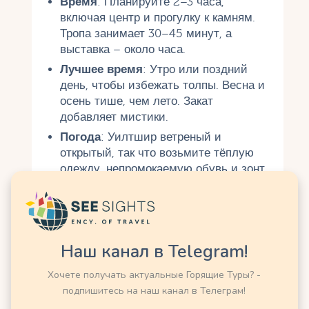
Время
: Планируйте 2–3 часа,
включая центр и прогулку к камням.
Тропа занимает 30–45 минут, а
выставка – около часа.
Лучшее время
: Утро или поздний
день, чтобы избежать толпы. Весна и
осень тише, чем лето. Закат
добавляет мистики.
Погода
: Уилтшир ветреный и
открытый, так что возьмите тёплую
одежду, непромокаемую обувь и зонт.
Камни особенно красивы в тумане.
Фотографии и виды
Наш канал в Telegram!
Фотографировать разрешено, но
дроны запрещены. Лучшие кадры – с
Хочете получать актуальные Горящие Туры? -
тропы, особенно с Пяточным камнем
подпишитесь на наш канал в Телеграм!
на переднем плане.