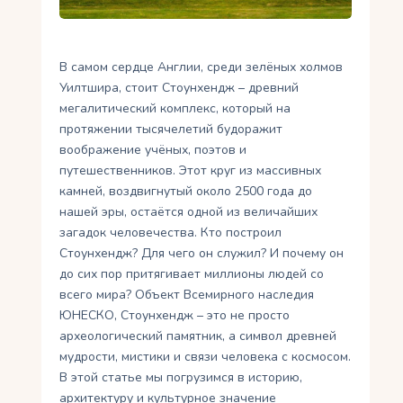
Укр
Ру
В самом сердце Англии, среди зелёных холмов
Уилтшира, стоит Стоунхендж – древний
мегалитический комплекс, который на
протяжении тысячелетий будоражит
воображение учёных, поэтов и
путешественников. Этот круг из массивных
камней, воздвигнутый около 2500 года до
нашей эры, остаётся одной из величайших
загадок человечества. Кто построил
Стоунхендж? Для чего он служил? И почему он
до сих пор притягивает миллионы людей со
всего мира? Объект Всемирного наследия
ЮНЕСКО, Стоунхендж – это не просто
археологический памятник, а символ древней
мудрости, мистики и связи человека с космосом.
В этой статье мы погрузимся в историю,
архитектуру и культурное значение