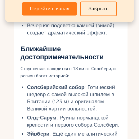
Для фото без толпы берите тур
Перейти в канал
Закрыть
внутрь круга или приходите к
открытию (9:00).
Вечерняя подсветка камней (зимой)
создаёт драматический эффект.
Ближайшие
достопримечательности
Стоунхендж находится в 13 км от Солсбери, и
регион богат историей:
Солсберийский собор
: Готический
шедевр с самой высокой шпилем в
Британии (123 м) и оригиналом
Великой хартии вольностей.
Олд-Сарум
: Руины нормандской
крепости и первого собора Солсбери.
Эйвбери
: Ещё один мегалитический