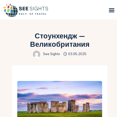
Поиск туров
Стоунхендж —
Горящие туры
Великобритания
See Sights
03.05.2025
Типы Туров
Страны
Инфо
Блог
Контакты