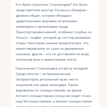
Кто были строители Стоунхенджа? Это были
представители культур Уэссекса и Бикеров –
древних общин, которые обладали
удивительными знаниями астрономии,
инженерии и организации труда.
Транспортировка камней, особенно голубых, из
Уэльса – подвиг, который до сих пор вызывает
споры. Некоторые учёные предполагают, что
камни перевозили по суше на деревянных
салазках, другие – что их доставляли по воде,
используя реки и примитивные плоты.
Назначение Стоунхенджа остаётся загадкой.
Среди гипотез – астрономическая
обсерватория, ритуальный храм, место
исцеления или даже календарь. Камни
выровнены по солнцестояниям: во время
летнего солнцестояния солнце восходит точно
над Пяточным камнем, а зимнее солнцестояние
отмечается закатом в противоположной точке.