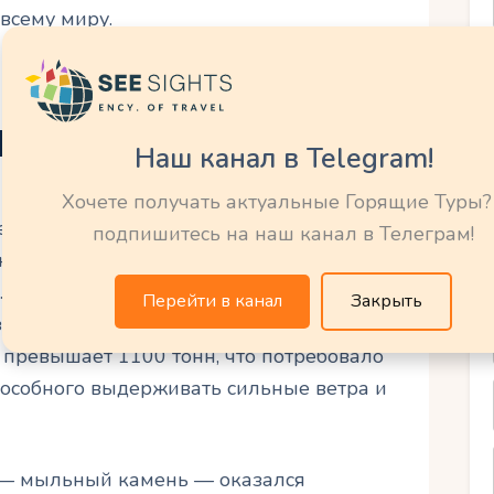
всему миру.
е особенности
Наш канал в Telegram!
Хочете получать актуальные Горящие Туры?
е только духовный символ, но и
подпишитесь на наш канал в Телеграм!
. Ее высота составляет 30 метров, а
. Ширина распростертых рук достигает 28
Перейти в канал
Закрыть
 из самых масштабных религиозных
и превышает 1100 тонн, что потребовало
пособного выдерживать сильные ветра и
, — мыльный камень — оказался