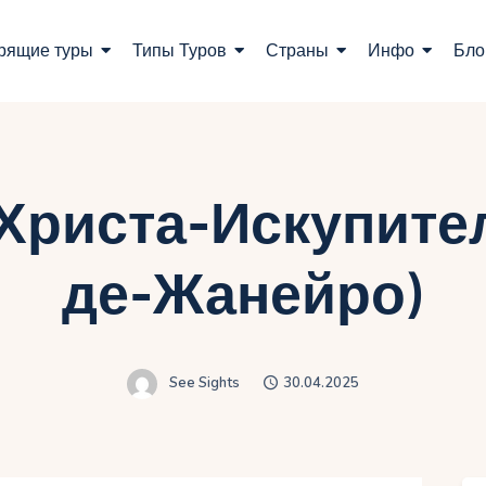
оиск туров
рящие туры
Типы Туров
Страны
Инфо
Бло
орящие туры
ипы Туров
траны
Христа-Искупите
нфо
де-Жанейро)
лог
онтакты
See Sights
30.04.2025
Укр