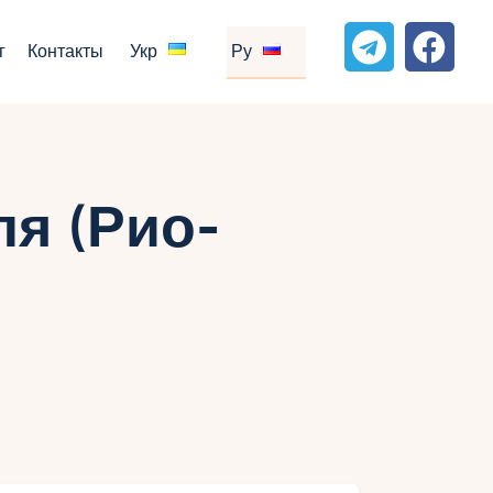
г
Контакты
Укр
Ру
ля (Рио-