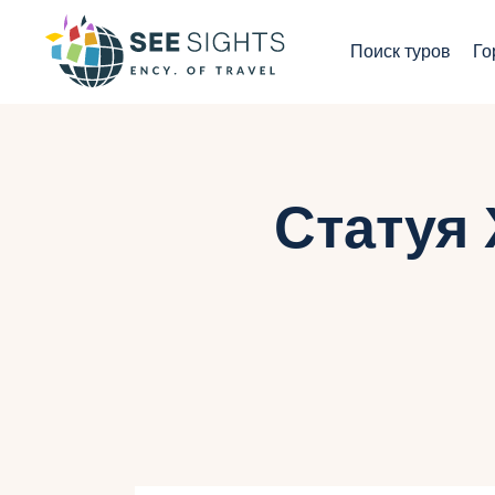
П
Поиск туров
Го
Г
Т
С
Статуя 
И
Б
К