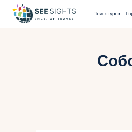
П
Поиск туров
Го
Г
Т
С
Соб
И
Б
К