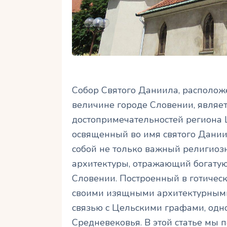
Собор Святого Даниила, располож
величине городе Словении, являе
достопримечательностей региона 
освященный во имя святого Даниил
собой не только важный религиоз
архитектуры, отражающий богатую
Словении. Построенный в готическ
своими изящными архитектурными
связью с Цельскими графами, одн
Средневековья. В этой статье мы 