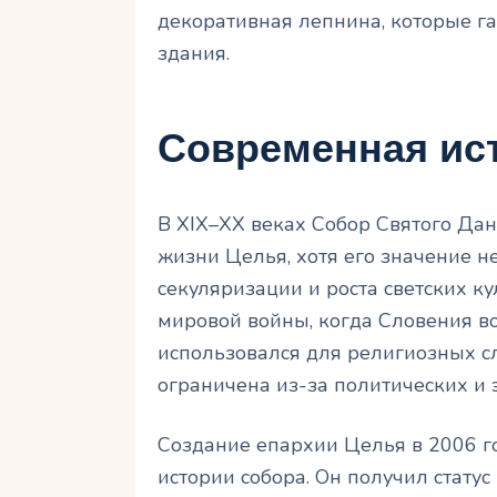
декоративная лепнина, которые г
здания.
Современная ис
В XIX–XX веках Собор Святого Да
жизни Целья, хотя его значение н
секуляризации и роста светских к
мировой войны, когда Словения во
использовался для религиозных сл
ограничена из-за политических и
Создание епархии Целья в 2006 г
истории собора. Он получил стату