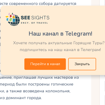
есте современного собора датируется
ена во имя святого Даниила, пророка из
толической традиции. Выбор святого
ероятно, был связан с его образом как
о соответствовало амбициям местных
Наш канал в Telegram!
представляла собой скромное романское
Хочете получать актуальные Горящие Туры?
Цельских графов в XIV веке началась
подпишитесь на наш канал в Телеграм!
я превратила храм в готический собор.
та династии Цельских, собор стал
Перейти в канал
Закрыть
нным центром. Графы вкладывали
ашение, приглашая лучших мастеров из
т период были построены готические
и, а также возведена колокольня,
 из доминант города.