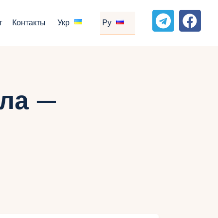
г
Контакты
Укр
Ру
ла —