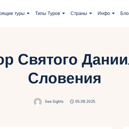
оиск туров
рящие туры
Типы Туров
Страны
Инфо
Бло
орящие туры
ипы Туров
траны
ор Святого Дании
нфо
Словения
лог
онтакты
See Sights
05.08.2025
Укр