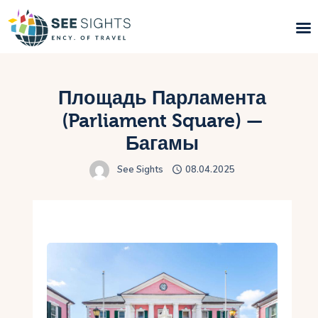
Поиск туров
Площадь Парламента
Горящие туры
(Parliament Square) —
Багамы
Типы Туров
See Sights
08.04.2025
Страны
Инфо
Блог
Контакты