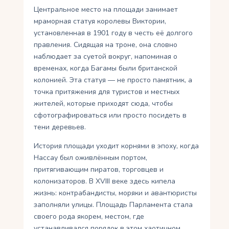
Центральное место на площади занимает
мраморная статуя королевы Виктории,
установленная в 1901 году в честь её долгого
правления. Сидящая на троне, она словно
наблюдает за суетой вокруг, напоминая о
временах, когда Багамы были британской
колонией. Эта статуя — не просто памятник, а
точка притяжения для туристов и местных
жителей, которые приходят сюда, чтобы
сфотографироваться или просто посидеть в
тени деревьев.
История площади уходит корнями в эпоху, когда
Нассау был оживлённым портом,
притягивающим пиратов, торговцев и
колонизаторов. В XVIII веке здесь кипела
жизнь: контрабандисты, моряки и авантюристы
заполняли улицы. Площадь Парламента стала
своего рода якорем, местом, где
устанавливался порядок в этом хаотичном