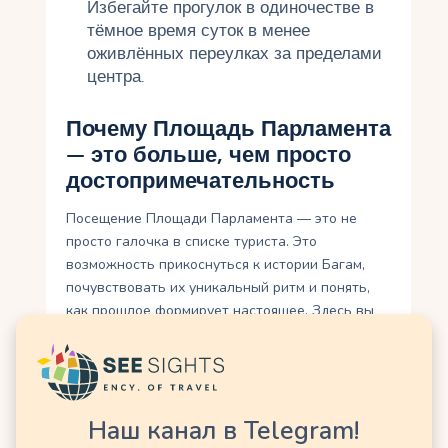
Избегайте прогулок в одиночестве в
тёмное время суток в менее
оживлённых переулках за пределами
центра.
Почему Площадь Парламента
— это больше, чем просто
достопримечательность
Посещение Площади Парламента — это не
просто галочка в списке туриста. Это
возможность прикоснуться к истории Багам,
почувствовать их уникальный ритм и понять,
как прошлое формирует настоящее. Здесь вы
увидите, как колониальное наследие
сочетается с карибской энергией, как
официальные здания соседствуют с уличными
музыкантами, а статуя королевы Виктории
Наш канал в Telegram!
мирно смотрит на современных