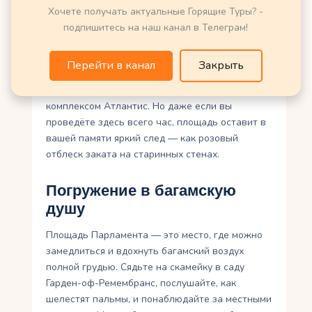
путешественников.
Хочете получать актуальные Горящие Туры? -
Для многих Площадь Парламента становится
подпишитесь на наш канал в Телеграм!
местом, где начинаются их багамские
приключения. Отсюда легко отправиться к
Перейти в канал
Закрыть
пляжам Кейбл-Бич, в подводный мир рифов или
на остров Парадайз с его знаменитым
комплексом Атлантис. Но даже если вы
проведёте здесь всего час, площадь оставит в
вашей памяти яркий след — как розовый
отблеск заката на старинных стенах.
Погружение в багамскую
душу
Площадь Парламента — это место, где можно
замедлиться и вдохнуть багамский воздух
полной грудью. Сядьте на скамейку в саду
Гарден-оф-Ремембранс, послушайте, как
шелестят пальмы, и понаблюдайте за местными