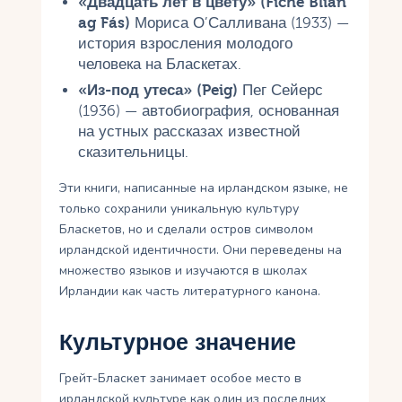
«Двадцать лет в цвету» (Fiche Blian
ag Fás)
Мориса О’Салливана (1933) —
история взросления молодого
человека на Бласкетах.
«Из-под утеса» (Peig)
Пег Сейерс
(1936) — автобиография, основанная
на устных рассказах известной
сказительницы.
Эти книги, написанные на ирландском языке, не
только сохранили уникальную культуру
Бласкетов, но и сделали остров символом
ирландской идентичности. Они переведены на
множество языков и изучаются в школах
Ирландии как часть литературного канона.
Культурное значение
Грейт-Бласкет занимает особое место в
ирландской культуре как один из последних