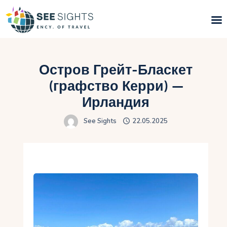
Поиск туров
Остров Грейт-Бласкет
Горящие туры
(графство Керри) —
Ирландия
Типы Туров
See Sights
22.05.2025
Страны
Инфо
Блог
Контакты