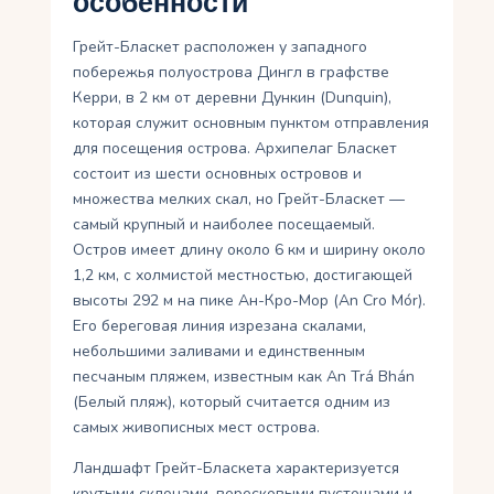
особенности
Грейт-Бласкет расположен у западного
побережья полуострова Дингл в графстве
Керри, в 2 км от деревни Дункин (Dunquin),
которая служит основным пунктом отправления
для посещения острова. Архипелаг Бласкет
состоит из шести основных островов и
множества мелких скал, но Грейт-Бласкет —
самый крупный и наиболее посещаемый.
Остров имеет длину около 6 км и ширину около
1,2 км, с холмистой местностью, достигающей
высоты 292 м на пике Ан-Кро-Мор (An Cro Mór).
Его береговая линия изрезана скалами,
небольшими заливами и единственным
песчаным пляжем, известным как An Trá Bhán
(Белый пляж), который считается одним из
самых живописных мест острова.
Ландшафт Грейт-Бласкета характеризуется
крутыми склонами, вересковыми пустошами и