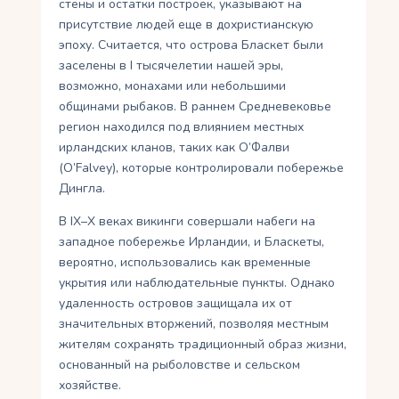
стены и остатки построек, указывают на
присутствие людей еще в дохристианскую
эпоху. Считается, что острова Бласкет были
заселены в I тысячелетии нашей эры,
возможно, монахами или небольшими
общинами рыбаков. В раннем Средневековье
регион находился под влиянием местных
ирландских кланов, таких как О’Фалви
(O’Falvey), которые контролировали побережье
Дингла.
В IX–X веках викинги совершали набеги на
западное побережье Ирландии, и Бласкеты,
вероятно, использовались как временные
укрытия или наблюдательные пункты. Однако
удаленность островов защищала их от
значительных вторжений, позволяя местным
жителям сохранять традиционный образ жизни,
основанный на рыболовстве и сельском
хозяйстве.