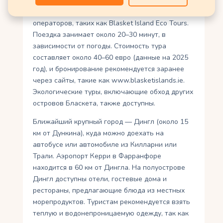
Добраться до Грейт-Бласкета можно на лодке
из Дункина, где работают несколько
операторов, таких как Blasket Island Eco Tours.
Поездка занимает около 20–30 минут, в
зависимости от погоды. Стоимость тура
составляет около 40–60 евро (данные на 2025
год), и бронирование рекомендуется заранее
через сайты, такие как www.blasketislands.ie.
Экологические туры, включающие обход других
островов Бласкета, также доступны.
Ближайший крупный город — Дингл (около 15
км от Дункина), куда можно доехать на
автобусе или автомобиле из Килларни или
Трали. Аэропорт Керри в Фарранфоре
находится в 60 км от Дингла. На полуострове
Дингл доступны отели, гостевые дома и
рестораны, предлагающие блюда из местных
морепродуктов. Туристам рекомендуется взять
теплую и водонепроницаемую одежду, так как