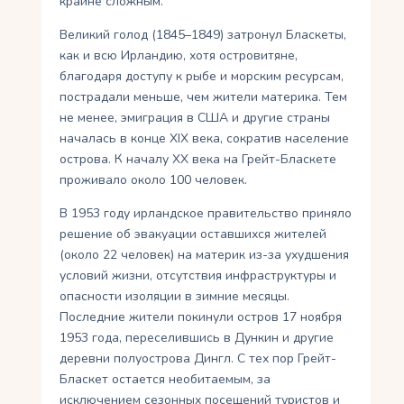
крайне сложным.
Великий голод (1845–1849) затронул Бласкеты,
как и всю Ирландию, хотя островитяне,
благодаря доступу к рыбе и морским ресурсам,
пострадали меньше, чем жители материка. Тем
не менее, эмиграция в США и другие страны
началась в конце XIX века, сократив население
острова. К началу XX века на Грейт-Бласкете
проживало около 100 человек.
В 1953 году ирландское правительство приняло
решение об эвакуации оставшихся жителей
(около 22 человек) на материк из-за ухудшения
условий жизни, отсутствия инфраструктуры и
опасности изоляции в зимние месяцы.
Последние жители покинули остров 17 ноября
1953 года, переселившись в Дункин и другие
деревни полуострова Дингл. С тех пор Грейт-
Бласкет остается необитаемым, за
исключением сезонных посещений туристов и