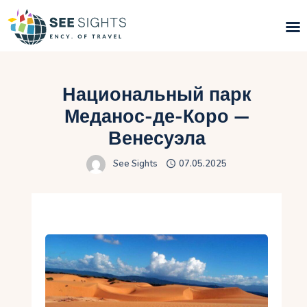
Поиск туров
Национальный парк
Горящие туры
Меданос-де-Коро —
Венесуэла
Типы Туров
See Sights
07.05.2025
Страны
Инфо
Блог
Контакты