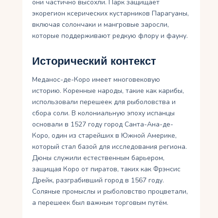
они частично высохли. Парк защищает
экорегион ксерических кустарников Парагуаны,
включая солончаки и мангровые заросли,
которые поддерживают редкую флору и фауну.
Исторический контекст
Меданос-де-Коро имеет многовековую
историю. Коренные народы, такие как карибы,
использовали перешеек для рыболовства и
сбора соли. В колониальную эпоху испанцы
основали в 1527 году город Санта-Ана-де-
Коро, один из старейших в Южной Америке,
который стал базой для исследования региона.
Дюны служили естественным барьером,
защищая Коро от пиратов, таких как Фрэнсис
Дрейк, разграбивший город в 1567 году.
Соляные промыслы и рыболовство процветали,
а перешеек был важным торговым путём.