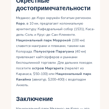
Окрестные
достопримечательности
Меданос-де-Коро окружён богатым регионом.
Коро
, в 10 км, предлагает колониальную
архитектуру: Кафедральный собор (1531), Каса-
дель-Соль и Крус-де-Сан-Клементе.
Национальный парк Моррокой
(100 км)
славится манграми и пляжами, такими как
Колорада.
Полуостров Парагуана
(40 км)
привлекает кайтсёрферов и рынками
беспошлинной торговли. Для дальних поездок
посетите
остров Маргарита
(перелёт из
Каракаса, $50–100) или
Национальный парк
Канайма
(авиатур, $200–400) с водопадом
Анхель.
Заключение
Национальный парк Меданос-де-Коро — это