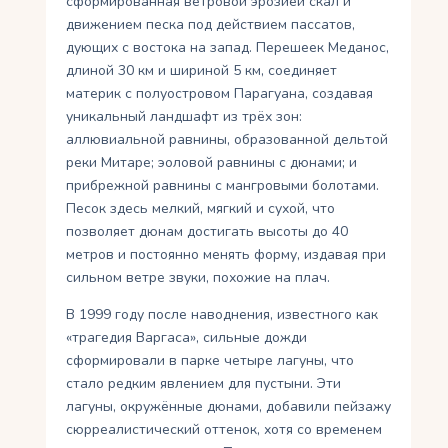
сформированная ветровой эрозией скал и
движением песка под действием пассатов,
дующих с востока на запад. Перешеек Меданос,
длиной 30 км и шириной 5 км, соединяет
материк с полуостровом Парагуана, создавая
уникальный ландшафт из трёх зон:
аллювиальной равнины, образованной дельтой
реки Митаре; эоловой равнины с дюнами; и
прибрежной равнины с мангровыми болотами.
Песок здесь мелкий, мягкий и сухой, что
позволяет дюнам достигать высоты до 40
метров и постоянно менять форму, издавая при
сильном ветре звуки, похожие на плач.
В 1999 году после наводнения, известного как
«трагедия Варгаса», сильные дожди
сформировали в парке четыре лагуны, что
стало редким явлением для пустыни. Эти
лагуны, окружённые дюнами, добавили пейзажу
сюрреалистический оттенок, хотя со временем