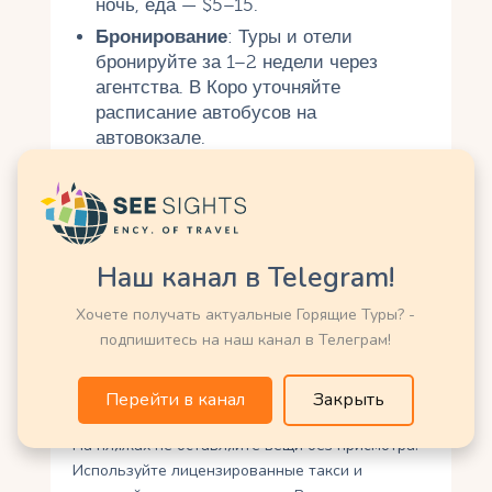
ночь, еда — $5–15.
Бронирование
: Туры и отели
бронируйте за 1–2 недели через
агентства. В Коро уточняйте
расписание автобусов на
автовокзале.
Здоровье
: Прививки не нужны.
Возьмите аптечку (антисептики,
пластыри), пейте бутилированную
воду. Избегайте ожогов, носите
Наш канал в Telegram!
шляпу.
Хочете получать актуальные Горящие Туры? -
Безопасность
подпишитесь на наш канал в Телеграм!
Меданос-де-Коро безопаснее Каракаса, но
соблюдайте осторожность. Не отходите далеко
Перейти в канал
Закрыть
от группы, избегайте прогулок в дюнах ночью.
На пляжах не оставляйте вещи без присмотра.
Используйте лицензированные такси и