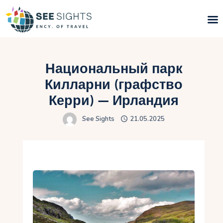
Поиск туров
Национальный парк
Горящие туры
Килларни (графство
Керри) — Ирландия
Типы Туров
See Sights
21.05.2025
Страны
Инфо
Блог
Контакты