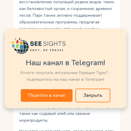
восстановлению популяций редких видов, таких
как белохвостый орлан, и сохранению древних
лесов. Парк также активно поддерживает
образовательные программы, предлагая
экскурсии и семинары для школьников и
туристов, посвящённые экологии и истории
региона.
Килларни привлекает художников, фотографов
и кинематографистов, вдохновлённых его
Наш канал в Telegram!
пейзажами. Парк неоднократно появлялся в
Хочете получать актуальные Горящие Туры? -
фильмах и литературных произведениях,
подпишитесь на наш канал в Телеграм!
подчёркивая его культурное значение. Город
Килларни, расположенный у входа в парк,
служит туристическим центром с множеством
Перейти в канал
Закрыть
отелей, ресторанов и пабов, где можно
попробовать традиционные ирландские блюда,
такие как содовый хлеб или свежие
морепродукты.