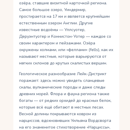
озёра, ставшие визитной карточкой региона.
Самое большое озеро, Уиндермир,
простирается на 17 км и является крупнейшим
естественным озером Англии. Другие
известные водоёмы — Уллсуотер,
Деруэнтуотер и Коннистон-Уотер — каждое со
своим характером и пейзажами. Озёра
окружены холмами, или «феллами» (fells), как их
называют местные, которые варьируются от
мягких склонов до крутых скалистых вершин.
Геологическое разнообразие Лейк-Дистрикт
поражает: здесь можно увидеть сланцевые
скалы, вулканические породы и даже следы
древних морей. Флора и фауна региона также
богаты — от редких орхидей до красных белок,
которые всё ещё обитают в местных лесах.
Весной долины покрываются ковром из
нарциссов, вдохновивших Уильяма Вордсворта
на его знаменитое стихотворение «Нарциссы»,