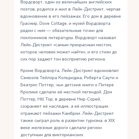
Вордсворт, один из величайших английских
поэтов, родился и жил в Лейк-Дистрикт, черпая
вдохновение в его пейзажах. Его дом в деревне
Грасмир, Dove Cottage, и музей Вордсворта
рядом с ним — обязательные точки для
поклонников литературы. Вордсворт называл
Лейк-Дистрикт «самым прекрасным местом,
которое человек может найти», и его стихи до
сих пор задают тон восприятию региона.
Кроме Вордсворта, Лейк-Дистрикт вдохновлял
Сэмюэля Тейлора Кольриджа, Роберта Саути и
Беатрис Поттер, чьи детские книги о Питере
Кролике сделали её местной легендой. Дом
Поттер, Hill Top, в деревне Нир-Сорей,
сохраняет её наследие, а её иллюстрации
отражают пейзажи Камбрии. Лейк-Дистрикт
также сыграл роль в развитии туризма: в XIX
веке железные дороги сделали регион
доступным для викторианских