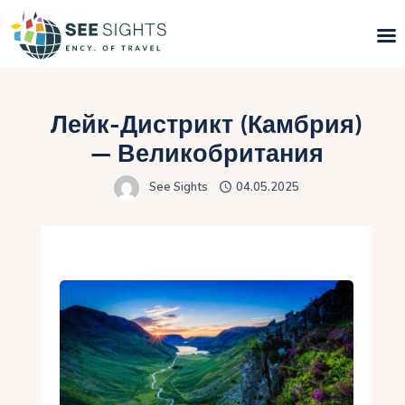
Поиск туров
Лейк-Дистрикт (Камбрия)
Горящие туры
— Великобритания
See Sights
04.05.2025
Типы Туров
Страны
Инфо
Блог
Контакты