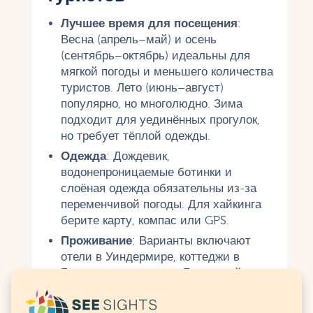
Лучшее время для посещения
:
Весна (апрель–май) и осень
(сентябрь–октябрь) идеальны для
мягкой погоды и меньшего количества
туристов. Лето (июнь–август)
популярно, но многолюдно. Зима
подходит для уединённых прогулок,
но требует тёплой одежды.
Одежда
: Дождевик,
водонепроницаемые ботинки и
слоёная одежда обязательны из-за
переменчивой погоды. Для хайкинга
берите карту, компас или GPS.
Проживание
: Варианты включают
отели в Уиндермире, коттеджи в
Грасмире, кемпинги в Борроудейле
или хостелы YHA. Бронируйте
заранее, особенно летом.