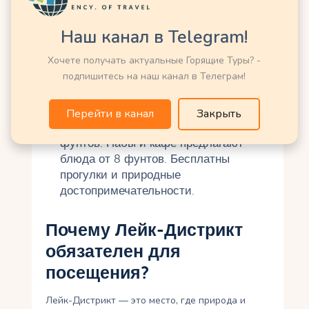
Безопасность
: Проверяйте прогноз
погоды перед походами, так как туман
Наш канал в Telegram!
и дождь могут быть опасны.
Держитесь обозначенных троп и
Хочете получать актуальные Горящие Туры? -
сообщайте кому-то о своём
подпишитесь на наш канал в Телеграм!
маршруте.
Бюджет
: Вход в музеи стоит 5–15
Перейти в канал
Закрыть
фунтов, круизы по озёрам — 10–20
фунтов. Пабы и кафе предлагают
блюда от 8 фунтов. Бесплатны
прогулки и природные
достопримечательности.
Почему Лейк-Дистрикт
обязателен для
посещения?
Лейк-Дистрикт — это место, где природа и