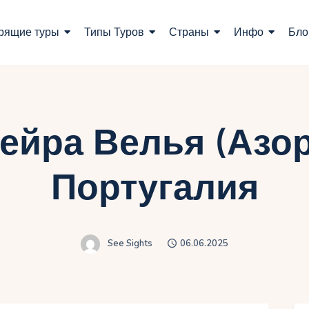
оиск туров
рящие туры
Типы Туров
Страны
Инфо
Бло
орящие туры
ипы Туров
траны
ейра Велья (Азо
нфо
Португалия
лог
онтакты
See Sights
06.06.2025
Укр