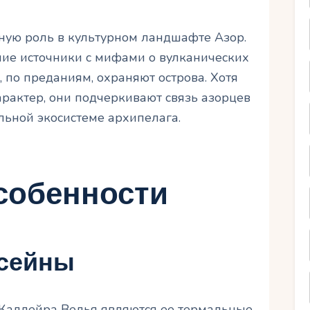
ную роль в культурном ландшафте Азор.
ие источники с мифами о вулканических
, по преданиям, охраняют острова. Хотя
рактер, они подчеркивают связь азорцев
льной экосистеме архипелага.
собенности
сейны
Калдейра Велья являются ее термальные