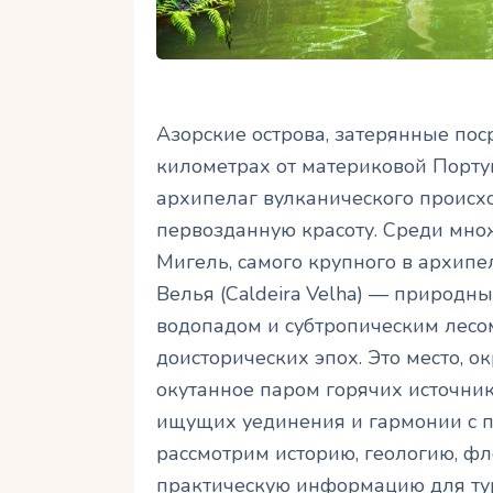
Азорские острова, затерянные пос
километрах от материковой Порту
архипелаг вулканического происх
первозданную красоту. Среди мно
Мигель, самого крупного в архипе
Велья (Caldeira Velha) — природн
водопадом и субтропическим лес
доисторических эпох. Это место, 
окутанное паром горячих источник
ищущих уединения и гармонии с п
рассмотрим историю, геологию, фл
практическую информацию для тур