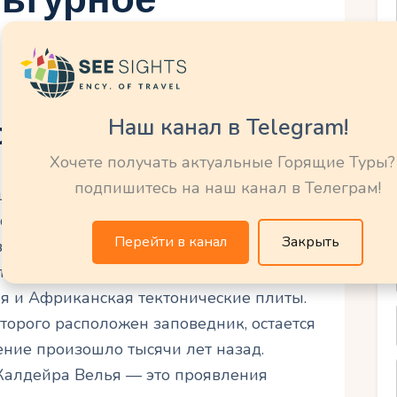
Наш канал в Telegram!
происхождение
Хочете получать актуальные Горящие Туры?
подпишитесь на наш канал в Телеграм!
ществованием вулканической активности,
строва миллионы лет назад. Остров Сан-
Перейти в канал
Закрыть
явился благодаря тектоническим
ического хребта, где сталкиваются
я и Африканская тектонические плиты.
оторого расположен заповедник, остается
ение произошло тысячи лет назад.
Калдейра Велья — это проявления