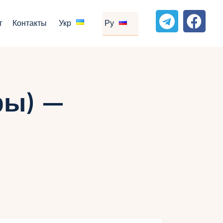
г
Контакты
Укр
Ру
ры) —