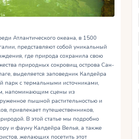
реди Атлантического океана, в 1500
галии, представляют собой уникальный
ождения, где природа сохранила свою
жества природных сокровищ острова Сан-
лаге, выделяется заповедник Калдейра
ый парк с термальными источниками,
ом, напоминающим сцены из
окруженное пышной растительностью и
ов, привлекает путешественников,
риродой. В этой статье мы подробно
ору и фауну Калдейра Велья, а также
истов, желающих посетить этот