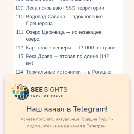
Леса покрывают 58% территории.
Водопад Савица — вдохновение
Прешерена.
Озеро Церкница — исчезающее
озеро.
Карстовые пещеры — 13 000 в стране.
Река Драва — вторая по длине (142
км).
Термальные источники — в Рогашке
Слатина.
Словения — страна 300 водопадов.
Серны обитают в Альпах.
Похорье — горы с лесами.
Наш канал в Telegram!
Эдельвейс растёт в горах.
Хочете получать актуальные Горящие Туры? -
Ураганы редки, но дожди часты.
подпишитесь на наш канал в Телеграм!
Велка Планина — альпийские луга.