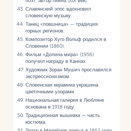
поэт, автор гимна (XIX век).
Славянский эпос вдохновил
словенскую музыку.
Танец «повшница» — традиция
горных регионов.
Композитор Хуго Вольф родился в
Словении (1860).
Фильм «Долина мира» (1956)
получил награду в Каннах.
Художник Зоран Мушич прославился
экспрессионизмом.
Словенская керамика украшена
цветочными узорами.
Национальная галерея в Любляне
основана в 1918 году.
Традиционная вышивка — часть
костюма.
Театр в Мариборе открыт в 1852 году.