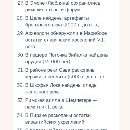
В Эмоне (Любляна) сохранились
римские стены и форум.
В Целе найдены артефакты
бронзового века (2000 г. до н. э.).
Археологи обнаружили в Мариборе
остатки славянских поселений VIII
века.
В пещере Поточка Зийалка найдены
орудия (35 000 лет).
В районе реки Сава раскопаны
керамика неолита (5000 г. до н. э.).
В Шкофья Лока найдены следы
железного века.
Римская вилла в Шемпетере —
памятник II века.
В Пиране раскопаны остатки
византийских укреплений.