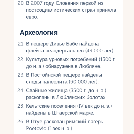
В 2007 году Словения первой из
постсоциалистических стран приняла
евро.
Археология
В пещере Дивье Бабе найдена
флейта неандертальцев (43 000 лет).
Культура урновых погребений (1300 г.
до н. э.) обнаружена в Любляне.
В Постойнской пещере найдены
следы палеолита (50 000 лет).
Свайные жилища (3500 г. до н. э.)
раскопаны в Люблянских болотах.
Кельтские поселения (IV век до н. э.)
найдены в Штаерской марке.
В Птуе раскопан римский лагерь
Poetovio (I век н. э.).