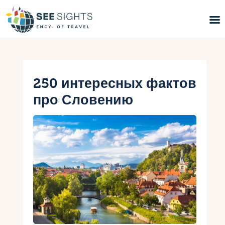
Поиск туров
Горящие туры
250 интересных фактов
про Словению
Типы Туров
Страны
Инфо
Блог
Контакты