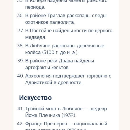
В Копере найдены монеты римского
периода.
В районе Триглав раскопаны следы
охотников палеолита.
В Постойне найдены кости пещерного
медведя.
В Любляне раскопаны деревянные
колёса (3100 г. до н. э.).
В районе реки Драва найдены
артефакты кельтов.
Археология подтверждает торговлю с
Адриатикой в древности.
Искусство
Тройной мост в Любляне — шедевр
Йоже Плечника (1932).
Франце Прешерен — национальный