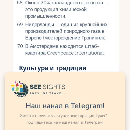
Около 20% голландского экспорта —
это продукция химической
промышленности.
Нидерланды — один из крупнейших
производителей природного газа в
Европе (месторождение Гронинген).
В Амстердаме находится штаб-
квартира Greenpeace International.
Культура и традиции
День короля (Koningsdag) отмечается
27 апреля в честь короля Виллема-
Александра.
Голландцы носят оранжевую одежду
Наш канал в Telegram!
во время спортивных событий и
праздников в честь династии
Хочете получать актуальные Горящие Туры? -
Оранских.
подпишитесь на наш канал в Телеграм!
Синтерклаас (голландский Дед