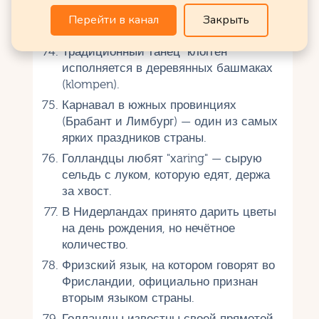
Мороз) приплывает на корабле из
Перейти в канал
Закрыть
Испании 5 декабря с подарками.
Традиционный танец "клогген"
исполняется в деревянных башмаках
(klompen).
Карнавал в южных провинциях
(Брабант и Лимбург) — один из самых
ярких праздников страны.
Голландцы любят "хaring" — сырую
сельдь с луком, которую едят, держа
за хвост.
В Нидерландах принято дарить цветы
на день рождения, но нечётное
количество.
Фризский язык, на котором говорят во
Фрисландии, официально признан
вторым языком страны.
Голландцы известны своей прямотой