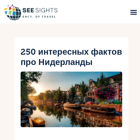
Поиск туров
Горящие туры
250 интересных фактов
про Нидерланды
Типы Туров
Страны
Инфо
Блог
Контакты