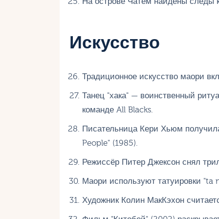
На острове Чатем найдены следы к
Искусство
Традиционное искусство маори вклю
Танец "хака" — воинственный риту
команде All Blacks.
Писательница Кери Хьюм получила
People" (1985).
Режиссёр Питер Джексон снял трил
Маори используют татуировки "ta 
Художник Колин МакКэхон считаетс