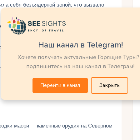
ила себя безъядерной зоной, что вызвало
 Greenpeace "Rainbow Warrior" в Окленде в
Наш канал в Telegram!
синда Ардерн получила мировую известность
Хочете получать актуальные Горящие Туры?
подпишитесь на наш канал в Телеграм!
орой мировой войне, включая битву за Крит
Перейти в канал
Закрыть
ходки маори — каменные орудия на Северном