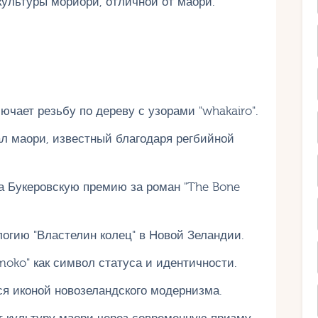
ультуры мориори, отличной от маори.
чает резьбу по дереву с узорами "whakairo".
ал маори, известный благодаря регбийной
 Букеровскую премию за роман "The Bone
огию "Властелин колец" в Новой Зеландии.
moko" как символ статуса и идентичности.
я иконой новозеландского модернизма.