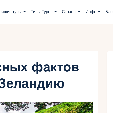
оиск туров
рящие туры
Типы Туров
Страны
Инфо
Бло
орящие туры
ипы Туров
траны
нфо
сных фактов
лог
 Зеландию
онтакты
Укр