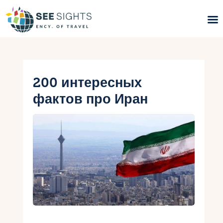
Поиск туров
Горящие туры
200 интересных
фактов про Иран
Типы Туров
Страны
Инфо
Блог
Контакты