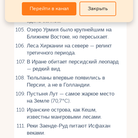
самых жарких в мире.
Перейти в канал
Закрыть
Иран имеет 2700 км береговой линии
вдоль залива.
Озеро Урмия было крупнейшим на
Ближнем Востоке, но пересыхает.
Леса Хиркании на севере — реликт
третичного периода.
В Иране обитает персидский леопард
— редкий вид.
Тюльпаны впервые появились в
Персии, а не в Голландии.
Пустыня Лут — самое жаркое место
на Земле (70,7°C).
Иранские острова, как Кешм,
известны мангровыми лесами.
Реки Заенде-Руд питают Исфахан
веками.