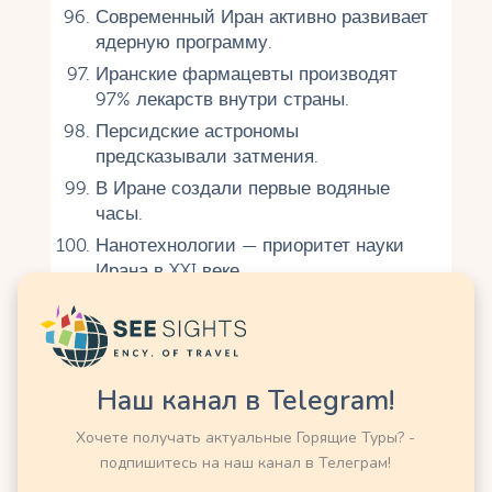
Современный Иран активно развивает
ядерную программу.
Иранские фармацевты производят
97% лекарств внутри страны.
Персидские астрономы
предсказывали затмения.
В Иране создали первые водяные
часы.
Нанотехнологии — приоритет науки
Ирана в XXI веке.
География и природа
Иран расположен между Каспийским
Наш канал в Telegram!
морем и Персидским заливом.
Гора Демавенд (5671 м) — высшая
Хочете получать актуальные Горящие Туры? -
точка Ирана и вулкан.
подпишитесь на наш канал в Телеграм!
Пустыня Деште-Кевир — одна из