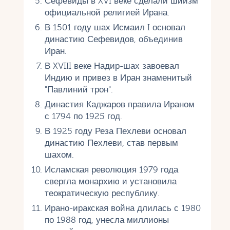
Сефевиды в XVI веке сделали шиизм
официальной религией Ирана.
В 1501 году шах Исмаил I основал
династию Сефевидов, объединив
Иран.
В XVIII веке Надир-шах завоевал
Индию и привез в Иран знаменитый
"Павлиний трон".
Династия Каджаров правила Ираном
с 1794 по 1925 год.
В 1925 году Реза Пехлеви основал
династию Пехлеви, став первым
шахом.
Исламская революция 1979 года
свергла монархию и установила
теократическую республику.
Ирано-иракская война длилась с 1980
по 1988 год, унесла миллионы