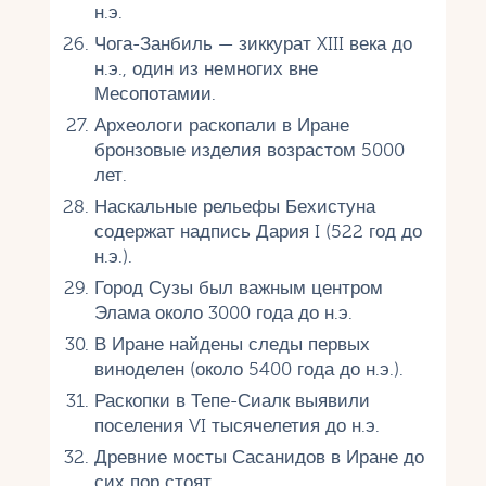
н.э.
Чога-Занбиль — зиккурат XIII века до
н.э., один из немногих вне
Месопотамии.
Археологи раскопали в Иране
бронзовые изделия возрастом 5000
лет.
Наскальные рельефы Бехистуна
содержат надпись Дария I (522 год до
н.э.).
Город Сузы был важным центром
Элама около 3000 года до н.э.
В Иране найдены следы первых
виноделен (около 5400 года до н.э.).
Раскопки в Тепе-Сиалк выявили
поселения VI тысячелетия до н.э.
Древние мосты Сасанидов в Иране до
сих пор стоят.