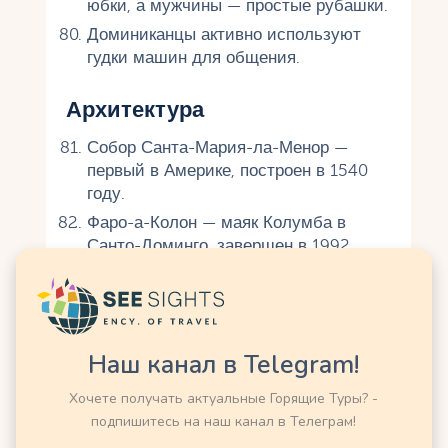
юбки, а мужчины — простые рубашки.
Доминиканцы активно используют
гудки машин для общения.
Архитектура
Собор Санта-Мария-ла-Менор —
первый в Америке, построен в 1540
году.
Фаро-а-Колон — маяк Колумба в
Санто-Доминго, завершен в 1992
году.
Альтос-де-Чавон — копия
средневековой деревни, построенная
в 1976 году.
Наш канал в Telegram!
Крепость Осама в Санто-Доминго —
первая в Новом Свете (1502).
Хочете получать актуальные Горящие Туры? -
подпишитесь на наш канал в Телеграм!
Колониальная зона Санто-Доминго —
объект ЮНЕСКО.