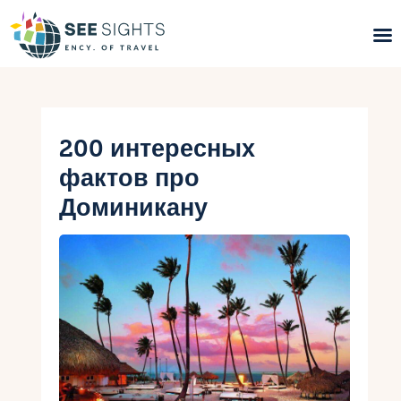
Поиск туров
Горящие туры
200 интересных
фактов про
Типы Туров
Доминикану
Страны
Инфо
Блог
Контакты