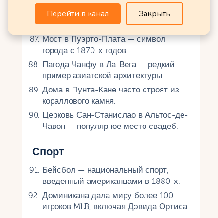
Перейти в канал
Закрыть
Дворец Алькасар-де-Колон —
резиденция сына Колумба.
Мост в Пуэрто-Плата — символ
города с 1870-х годов.
Пагода Чанфу в Ла-Вега — редкий
пример азиатской архитектуры.
Дома в Пунта-Кане часто строят из
кораллового камня.
Церковь Сан-Станислао в Альтос-де-
Чавон — популярное место свадеб.
Спорт
Бейсбол — национальный спорт,
введенный американцами в 1880-х.
Доминикана дала миру более 100
игроков MLB, включая Дэвида Ортиса.