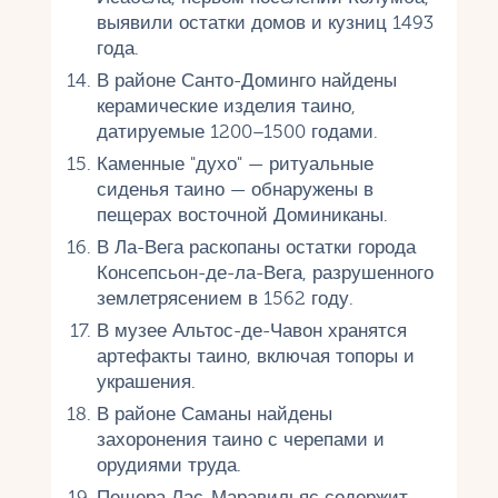
выявили остатки домов и кузниц 1493
года.
В районе Санто-Доминго найдены
керамические изделия таино,
датируемые 1200–1500 годами.
Каменные "духо" — ритуальные
сиденья таино — обнаружены в
пещерах восточной Доминиканы.
В Ла-Вега раскопаны остатки города
Консепсьон-де-ла-Вега, разрушенного
землетрясением в 1562 году.
В музее Альтос-де-Чавон хранятся
артефакты таино, включая топоры и
украшения.
В районе Саманы найдены
захоронения таино с черепами и
орудиями труда.
Пещера Лас-Маравильяс содержит