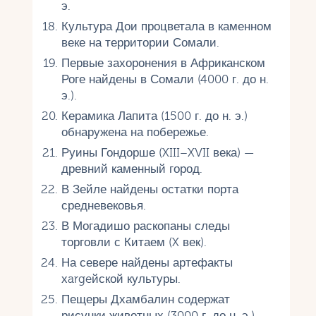
э.
Культура Дои процветала в каменном
веке на территории Сомали.
Первые захоронения в Африканском
Роге найдены в Сомали (4000 г. до н.
э.).
Керамика Лапита (1500 г. до н. э.)
обнаружена на побережье.
Руины Гондорше (XIII–XVII века) —
древний каменный город.
В Зейле найдены остатки порта
средневековья.
В Могадишо раскопаны следы
торговли с Китаем (X век).
На севере найдены артефакты
хargeйской культуры.
Пещеры Дхамбалин содержат
рисунки животных (3000 г. до н. э.).