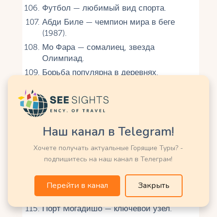
Футбол — любимый вид спорта.
Абди Биле — чемпион мира в беге
(1987).
Мо Фара — сомалиец, звезда
Олимпиад.
Борьба популярна в деревнях.
Лёгкая атлетика — традиция
кочевников.
Экономика и туризм
Наш канал в Telegram!
Скотоводство — 40% ВВП.
Хочете получать актуальные Горящие Туры? -
Туристов почти нет из-за войны.
подпишитесь на наш канал в Телеграм!
Валюта — сомалийский шиллинг
(SOS).
Перейти в канал
Закрыть
Экспорт — верблюды, рыба, ладан.
Порт Могадишо — ключевой узел.