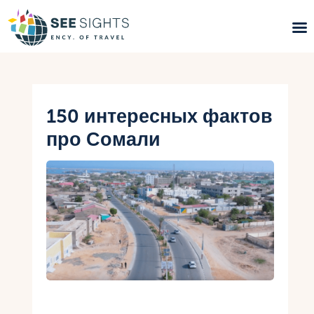
Поиск туров
Горящие туры
150 интересных фактов
про Сомали
Типы Туров
Страны
Инфо
Блог
Контакты