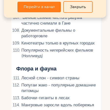
Кино
Перейти в канал
Закрыть
"Голливуд" - киноиндустрия Ганы
"Вечное сияние чистого разума"
частично снимали в Гане
Документальные фильмы о
работорговле
Кинотеатры только в крупных городах
Популярность нигерийских фильмов
(Нолливуд)
Флора и фауна
Лесной слон - символ страны
Попугаи жако - популярные домашние
питомцы
Бабочки-гиганты в лесах
Мангровые заросли вдоль побережья