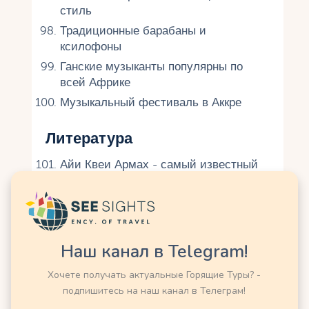
стиль
Традиционные барабаны и
ксилофоны
Ганские музыканты популярны по
всей Африке
Музыкальный фестиваль в Аккре
Литература
Айи Квеи Армах - самый известный
ганский писатель
Поэзия на языках акан и га
Устные народные сказки
Литературные премии для
Наш канал в Telegram!
африканских авторов
Хочете получать актуальные Горящие Туры? -
Книжный фестиваль в Аккре
подпишитесь на наш канал в Телеграм!