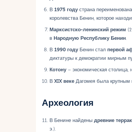
В
1975 году
страна переименован
королевства Бенин, которое находи
Марксистско-ленинский режим
(1
в
Народную Республику Бенин
.
В
1990 году
Бенин стал
первой а
диктатуры к демократии мирным п
Котону
– экономическая столица,
В
XIX веке
Дагомея была крупным 
Археология
В Бенине найдены
древние террак
э.).