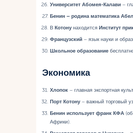
Университет Абомея-Калави
– гл
Бенин – родина математика Абе
В
Котону
находится
Институт при
Французский
– язык науки и образ
Школьное образование
бесплатное
Экономика
Хлопок
– главная экспортная культ
Порт Котону
– важный торговый уз
Бенин использует франк КФА
(об
Африки).