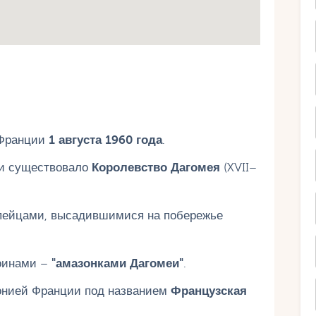
 Франции
1 августа 1960 года
.
ии существовало
Королевство Дагомея
(XVII–
ейцами, высадившимися на побережье
оинами –
"амазонками Дагомеи"
.
онией Франции под названием
Французская