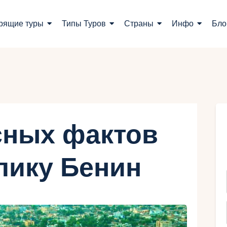
оиск туров
рящие туры
Типы Туров
Страны
Инфо
Бло
орящие туры
ипы Туров
траны
нфо
сных фактов
лог
лику Бенин
онтакты
Укр