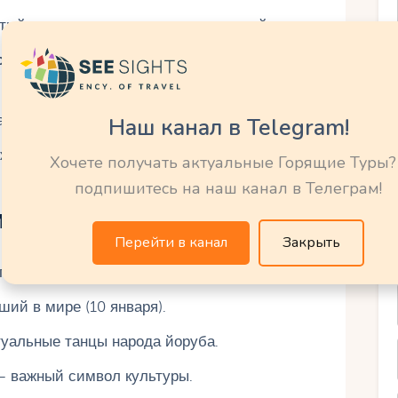
тый регион с остатками колониальной эпохи.
олевских дворцов Дагомеи
(включены в
 – уникальные глинобитные сооружения.
Наш канал в Telegram!
ужены следы древних поселений на сваях.
Хочете получать актуальные Горящие Туры?
подпишитесь на наш канал в Телеграм!
и
Перейти в канал
Закрыть
ия Бенина, признанная государством.
ший в мире (10 января).
уальные танцы народа йоруба.
 важный символ культуры.