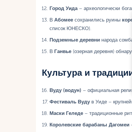
Город Уида
– археологически бога
В
Абомее
сохранились руины
кор
список ЮНЕСКО).
Подземные деревни
народа сомба
В
Ганвье
(озерная деревня) обнар
Культура и традици
Вуду (водун)
– официальная религ
Фестиваль Вуду
в Уиде – крупней
Маски Геледе
– традиционные рит
Королевские барабаны Дагомеи
–