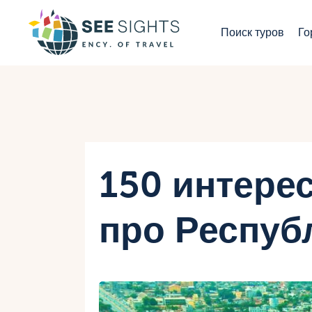
П
Поиск туров
Го
Г
Т
С
И
150 интере
Б
про Респуб
К