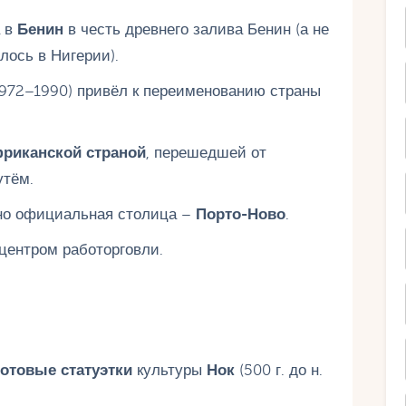
а в
Бенин
в честь древнего залива Бенин (а не
лось в Нигерии).
972–1990) привёл к переименованию страны
фриканской страной
, перешедшей от
утём.
 но официальная столица –
Порто-Ново
.
центром работорговли.
отовые статуэтки
культуры
Нок
(500 г. до н.