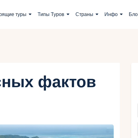
оиск туров
рящие туры
Типы Туров
Страны
Инфо
Бло
орящие туры
ипы Туров
траны
нфо
сных фактов
лог
онтакты
Укр