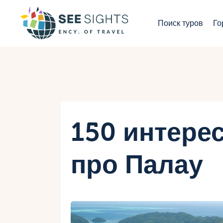
П
Поиск туров
Го
Г
Т
С
И
150 интере
Б
про Палау
К