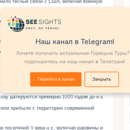
нило тесные связи с США, включая военную
ена из Корора в Нгерулмуд на острове
Наш канал в Telegram!
 1994 года.
чу фосфатов на острове Ангаур.
Хочете получать актуальные Горящие Туры?
подпишитесь на наш канал в Телеграм!
Перейти в канал
Закрыть
ау датируются примерно 1000 годом до н.э.
ители прибыли с территории современной
и поселений V века н.э., включая раковины и