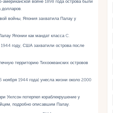
-американской войне 1898 года острова были
 долларов.
овой войны, Япония захватила Палау у
Палау Японии как мандат класса C.
 1944 году, США захватили острова после
печную территорию Тихоокеанских островов
5 ноября 1944 года) унесла жизни около 2000
енри Уилсон потерпел кораблекрушение у
ейцем, подробно описавшим Палау.