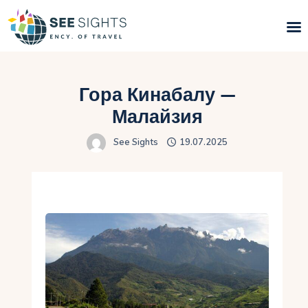
Поиск туров
Гора Кинабалу —
Горящие туры
Малайзия
See Sights
19.07.2025
Типы Туров
Страны
Инфо
Блог
Контакты