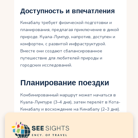
Доступность и впечатления
Кинабалу требует физической подготовки и
планирования, предлагая приключение в дикой
природе. Куала-Лумпур, напротив, доступен и
комфортен, с развитой инфраструктурой.
Вместе они создают сбалансированное
путешествие для любителей природы и
городских исследований.
Планирование поездки
Комбинированный маршрут может начаться в
Куала-Лумпуре (3–4 дня), затем перелёт в Кота-
Кинабалу и восхождение на Кинабалу (2–3 дня).
Сухой сезон (март–октябрь) идеален для обоих
направлений. Для Кинабалу нужна тёплая
одежда и треккинговые ботинки, для города —
лёгкая одежда и скромный наряд для храмов.