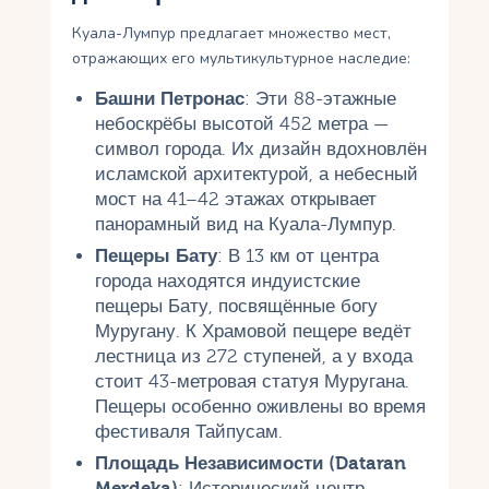
Куала-Лумпур предлагает множество мест,
отражающих его мультикультурное наследие:
Башни Петронас
: Эти 88-этажные
небоскрёбы высотой 452 метра —
символ города. Их дизайн вдохновлён
исламской архитектурой, а небесный
мост на 41–42 этажах открывает
панорамный вид на Куала-Лумпур.
Пещеры Бату
: В 13 км от центра
города находятся индуистские
пещеры Бату, посвящённые богу
Муругану. К Храмовой пещере ведёт
лестница из 272 ступеней, а у входа
стоит 43-метровая статуя Муругана.
Пещеры особенно оживлены во время
фестиваля Тайпусам.
Площадь Независимости (Dataran
Merdeka)
: Исторический центр