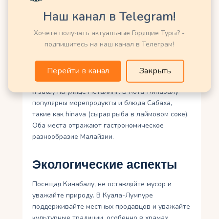
Бюджет варьируется: Кинабалу требует затрат
Наш канал в Telegram!
на тур, а в Куала-Лумпуре есть варианты для
всех кошельков.
Хочете получать актуальные Горящие Туры? -
подпишитесь на наш канал в Телеграм!
Кулинарное путешествие
Перейти в канал
Закрыть
В Куала-Лумпуре стоит попробовать nasi lemak
и satay на улице Петалинг. В Кота-Кинабалу
популярны морепродукты и блюда Сабаха,
такие как hinava (сырая рыба в лаймовом соке).
Оба места отражают гастрономическое
разнообразие Малайзии.
Экологические аспекты
Посещая Кинабалу, не оставляйте мусор и
уважайте природу. В Куала-Лумпуре
поддерживайте местных продавцов и уважайте
культурные традиции, особенно в храмах.