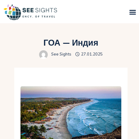
Поиск туров
ГОА — Индия
Горящие туры
See Sights
27.01.2025
Типы Туров
Страны
Инфо
Блог
Контакты