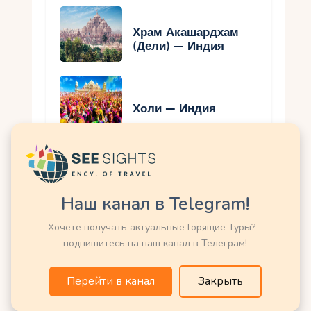
Храм Акашардхам
(Дели) — Индия
Холи — Индия
Дивали — Индия
Наш канал в Telegram!
Хочете получать актуальные Горящие Туры? -
подпишитесь на наш канал в Телеграм!
Гималаи — Индия
Перейти в канал
Закрыть
Кумбха Мела —