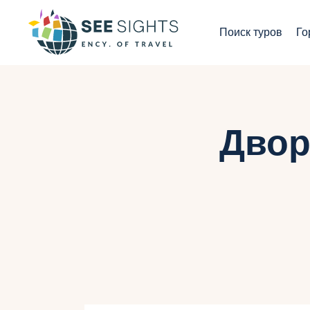
П
Поиск туров
Го
Г
Т
С
Двор
И
Б
К