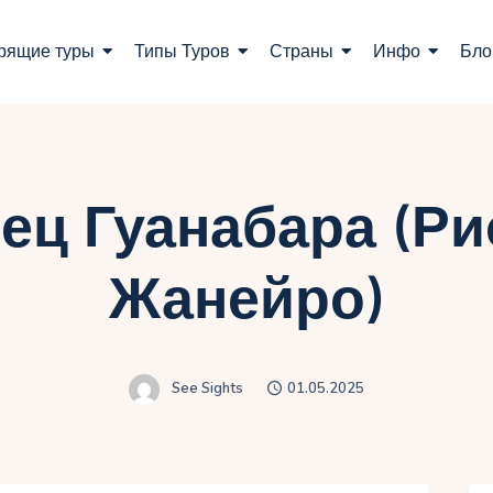
оиск туров
рящие туры
Типы Туров
Страны
Инфо
Бло
орящие туры
ипы Туров
траны
ец Гуанабара (Ри
нфо
Жанейро)
лог
онтакты
See Sights
01.05.2025
Укр