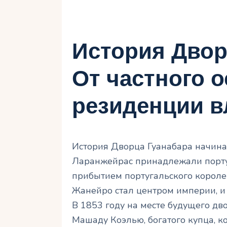
История Двор
От частного о
резиденции в
История Дворца Гуанабара начинает
Ларанжейрас принадлежали португ
прибытием португальского короле
Жанейро стал центром империи, и 
В 1853 году на месте будущего дв
Машаду Коэлью, богатого купца, к