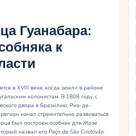
ца Гуанабара:
собняка к
ласти
ся в XVIII веке, когда земли в районе
альским колонистам. В 1808 году, с
вского двора в Бразилию, Рио-де-
регион начал стремительно развиваться.
орца был построен особняк для Жозе
оторый назвал его
Paço de São Cristóvão
.