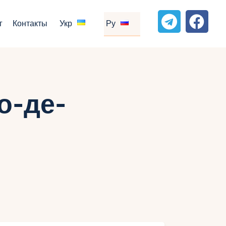
г
Контакты
Укр
Ру
о-де-