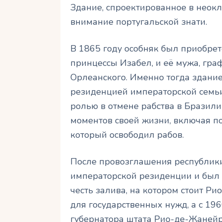
Здание, спроектированное в неокл
внимание португальской знати.
В 1865 году особняк был приобрет
принцессы Изабел, и её мужа, гра
Орлеанского. Именно тогда здани
резиденцией императорской семьи
ролью в отмене рабства в Бразили
моментов своей жизни, включая по
который освободил рабов.
После провозглашения республики 
императорской резиденции и был 
честь залива, на котором стоит Ри
для государственных нужд, а с 19
губернатора штата Рио-де-Жанейр