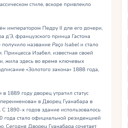
ассическом стиле, вскоре привлекло
ён императором Педру II для его дочери,
фа д’Э, французского принца Гастона
е получило название
Paço Isabel
и стало
. Принцесса Изабел, известная своей
и, жила здесь во время ключевых
дписание «Золотого закона» 1888 года,
в 1889 году дворец утратил статус
переименован в Дворец Гуанабара в
о. С 1890-х годов здание использовалось
60 года стало официальной резиденцией
о. Сегодня Дворец Гуанабара сочетает