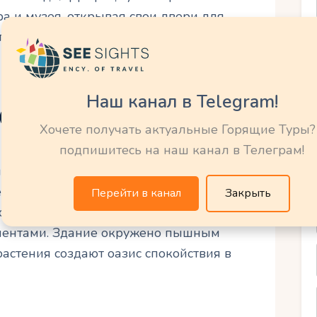
а и музея, открывая свои двери для
тий.
Наш канал в Telegram!
е великолепие
Хочете получать актуальные Горящие Туры?
подпишитесь на наш канал в Телеграм!
еоклассической архитектуры, которая
ка. Его фасад, вдохновлённый
Перейти в канал
Закрыть
ся симметрией, колоннами и
ментами. Здание окружено пышным
растения создают оазис спокойствия в