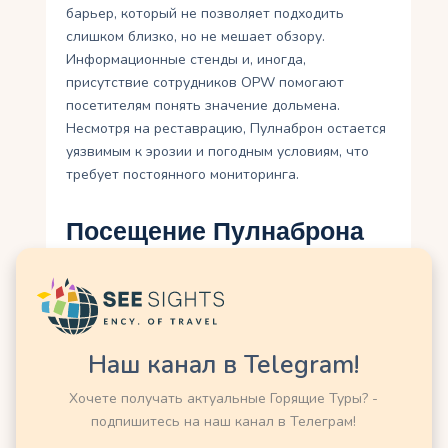
барьер, который не позволяет подходить
слишком близко, но не мешает обзору.
Информационные стенды и, иногда,
присутствие сотрудников OPW помогают
посетителям понять значение дольмена.
Несмотря на реставрацию, Пулнаброн остается
уязвимым к эрозии и погодным условиям, что
требует постоянного мониторинга.
Посещение Пулнаброна
Дольмен Пулнаброн — одна из самых
посещаемых достопримечательностей
Ирландии, ежегодно привлекающая около 200
000 туристов. Его доступность — он
Наш канал в Telegram!
расположен всего в 100 метрах от дороги R480
— делает его удобным для посещения как в
Хочете получать актуальные Горящие Туры? -
рамках организованных экскурсий, так и
подпишитесь на наш канал в Телеграм!
самостоятельно. Рядом есть автостоянка,