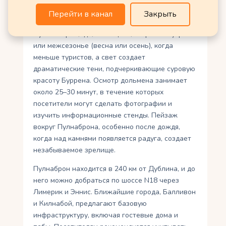
построенная советом графства Клэр, что
Перейти в канал
Закрыть
облегчает доступ для автомобилистов.
Лучшее время для посещения — раннее утро
или межсезонье (весна или осень), когда
меньше туристов, а свет создает
драматические тени, подчеркивающие суровую
красоту Буррена. Осмотр дольмена занимает
около 25–30 минут, в течение которых
посетители могут сделать фотографии и
изучить информационные стенды. Пейзаж
вокруг Пулнаброна, особенно после дождя,
когда над камнями появляется радуга, создает
незабываемое зрелище.
Пулнаброн находится в 240 км от Дублина, и до
него можно добраться по шоссе N18 через
Лимерик и Эннис. Ближайшие города, Балливон
и Килнабой, предлагают базовую
инфраструктуру, включая гостевые дома и