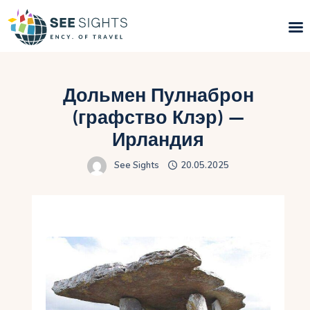
Поиск туров
Дольмен Пулнаброн
Горящие туры
(графство Клэр) —
Ирландия
Типы Туров
See Sights
20.05.2025
Страны
Инфо
Блог
Контакты