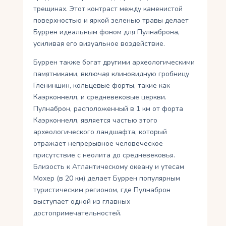
трещинах. Этот контраст между каменистой
поверхностью и яркой зеленью травы делает
Буррен идеальным фоном для Пулнаброна,
усиливая его визуальное воздействие.
Буррен также богат другими археологическими
памятниками, включая клиновидную гробницу
Глениншин, кольцевые форты, такие как
Каэрконнелл, и средневековые церкви.
Пулнаброн, расположенный в 1 км от форта
Каэрконнелл, является частью этого
археологического ландшафта, который
отражает непрерывное человеческое
присутствие с неолита до средневековья.
Близость к Атлантическому океану и утесам
Мохер (в 20 км) делает Буррен популярным
туристическим регионом, где Пулнаброн
выступает одной из главных
достопримечательностей.