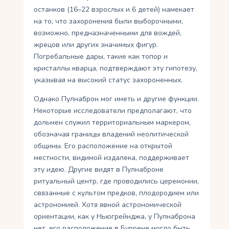
останков (16–22 взрослых и 6 детей) намекает
на то, что захоронения были выборочными,
возможно, предназначенными для вождей,
жрецов или других значимых фигур.
Погребальные дары, такие как топор и
кристаллы кварца, подтверждают эту гипотезу,
указывая на высокий статус захороненных.
Однако Пулнаброн мог иметь и другие функции.
Некоторые исследователи предполагают, что
дольмен служил территориальным маркером,
обозначая границы владений неолитической
общины. Его расположение на открытой
местности, видимой издалека, поддерживает
эту идею. Другие видят в Пулнаброне
ритуальный центр, где проводились церемонии,
связанные с культом предков, плодородием или
астрономией. Хотя явной астрономической
ориентации, как у Ньюгрейнджа, у Пулнаброна
нет, его расположение в Буррене могло быть