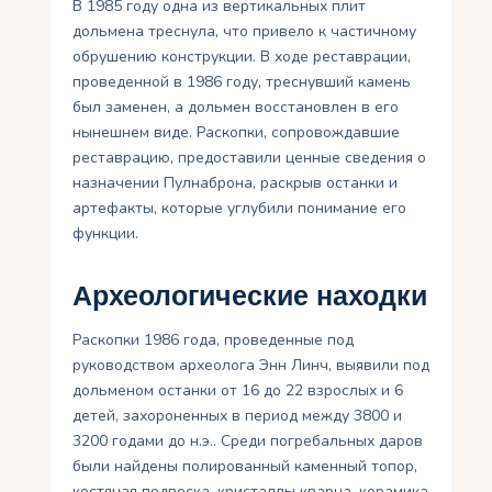
В 1985 году одна из вертикальных плит
дольмена треснула, что привело к частичному
обрушению конструкции. В ходе реставрации,
проведенной в 1986 году, треснувший камень
был заменен, а дольмен восстановлен в его
нынешнем виде. Раскопки, сопровождавшие
реставрацию, предоставили ценные сведения о
назначении Пулнаброна, раскрыв останки и
артефакты, которые углубили понимание его
функции.
Археологические находки
Раскопки 1986 года, проведенные под
руководством археолога Энн Линч, выявили под
дольменом останки от 16 до 22 взрослых и 6
детей, захороненных в период между 3800 и
3200 годами до н.э.. Среди погребальных даров
были найдены полированный каменный топор,
костяная подвеска, кристаллы кварца, керамика