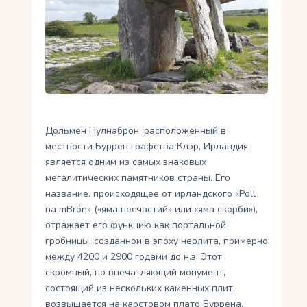
Укр
Ру
Дольмен Пулнаброн, расположенный в
местности Буррен графства Клэр, Ирландия,
является одним из самых знаковых
мегалитических памятников страны. Его
название, происходящее от ирландского «Poll
na mBrón» («яма несчастий» или «яма скорби»),
отражает его функцию как портальной
гробницы, созданной в эпоху неолита, примерно
между 4200 и 2900 годами до н.э. Этот
скромный, но впечатляющий монумент,
состоящий из нескольких каменных плит,
возвышается на карстовом плато Буррена,