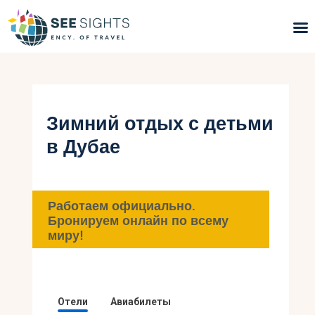
Поиск туров
Горящие туры
Зимний отдых с детьми
в Дубае
Типы Туров
Страны
Работаем официально.
Инфо
Бронируем онлайн по всему
миру!
Блог
Контакты