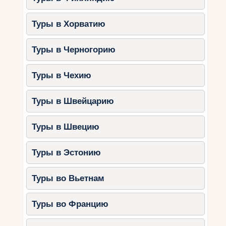
Dubai Aquarium & Underwater Zoo:
Огромный аквариум с морскими
Туры в Хорватию
обитателями.
Зона для наблюдения за
Туры в Черногорию
пингвинами.
Туры в Чехию
Лучшие семейные отели для
зимнего отдыха
Туры в Швейцарию
1.
Atlantis The Palm
Туры в Швецию
Собственный аквапарк, детский клуб
и аквариум.
Туры в Эстонию
Просторные семейные номера.
Туры во Вьетнам
2.
Jumeirah Beach Hotel
Туры во Францию
Доступ к аквапарку Wild Wadi.
Детские клубы и ежедневные