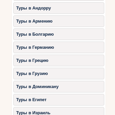
2. Тематические парки
Туры в Андорру
Дубай предлагает широкий выбор
тематических парков для детей разного
Туры в Армению
возраста.
IMG Worlds of Adventure:
Туры в Болгарию
Крупнейший крытый парк с зонами
Marvel, Cartoon Network и Lost
Туры в Германию
Valley.
Аттракционы для малышей и
Туры в Грецию
подростков.
Legoland Dubai:
Туры в Грузию
Творческие зоны, аттракционы и
Туры в Доминикану
водный парк.
Мастер-классы по строительству
Туры в Египет
из LEGO.
Motiongate Dubai:
Туры в Израиль