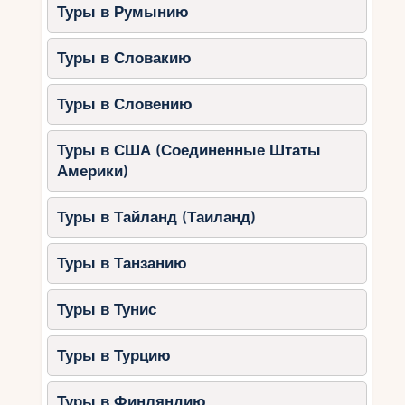
будут интересны детям и
Туры в Румынию
взрослым.
Деревня культур (Global Village):
Туры в Словакию
Национальные павильоны,
Туры в Словению
аттракционы и шоу-программы.
5. Природные и
Туры в США (Соединенные Штаты
образовательные активности
Америки)
Dubai Safari Park:
Туры в Тайланд (Таиланд)
Знакомство с животными в
естественных условиях.
Туры в Танзанию
Образовательные программы для
детей.
Туры в Тунис
Зелёный оазис Al Barari:
Туры в Турцию
Прогулки по паркам, пикники и
наблюдение за птицами.
Туры в Финляндию