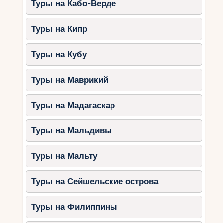
Туры на Кабо-Верде
программы для детей.
Туры на Кипр
3.
Rove Hotels
Бюджетный вариант с современным
Туры на Кубу
дизайном.
Удобное расположение рядом с
Туры на Маврикий
основными
достопримечательностями.
Туры на Мадагаскар
Полезные советы для
Туры на Мальдивы
зимнего отдыха с детьми
Планируйте маршрут заранее:
Это
Туры на Мальту
поможет максимально эффективно
использовать время.
Туры на Сейшельские острова
Учитывайте возраст детей:
Выбирайте развлечения, которые
Туры на Филиппины
будут интересны вашему ребёнку.