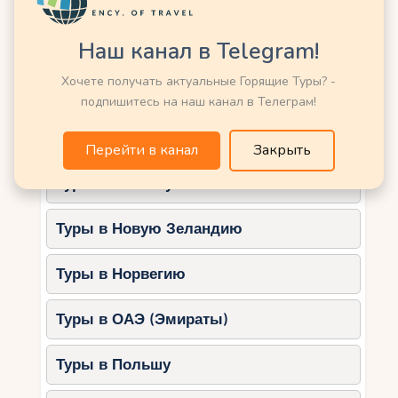
Туры в Кению
кайтсёрферами.
La Mer:
Наш канал в Telegram!
Туры в Китай
Комфортные зоны для отдыха,
Хочете получать актуальные Горящие Туры? -
водные аттракционы и пляжные
Туры в Латвию
подпишитесь на наш канал в Телеграм!
кафе.
Туры в Марокко
4. Культурные
Перейти в канал
Закрыть
достопримечательности
Туры в Мексику
Познакомьте детей с историей и культурой
Дубая.
Туры в Новую Зеландию
Dubai Museum:
Туры в Норвегию
Экспозиции, рассказывающие о
традициях и истории региона.
Туры в ОАЭ (Эмираты)
Интерактивные зоны для детей.
Музей будущего:
Туры в Польшу
Инновационные выставки, которые