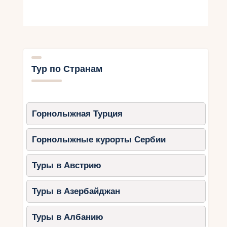
благодаря мягкому климату.
Aquaventure Waterpark (Atlantis The
Palm):
Более 30 аттракционов, включая
детские зоны.
Тур по Странам
Частный пляж и бассейны с
подогревом.
Wild Wadi Waterpark:
Горнолыжная Турция
Тематический аквапарк с видом на
Burj Al Arab.
Горнолыжные курорты Сербии
Горки для детей, волновой бассейн
и ленивые реки.
Туры в Австрию
Laguna Waterpark (La Mer):
Туры в Азербайджан
Зоны для малышей, аттракционы
для подростков и ленивые реки.
Туры в Албанию