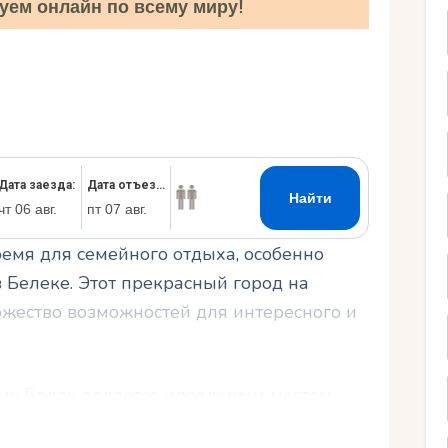
уем онлайн по всему миру!
Ру
емя для семейного отдыха, особенно
в Белеке. Этот прекрасный город на
жество возможностей для интересного и
ему Белек является идеальным местом
ак выбрать подходящий отель, чтобы