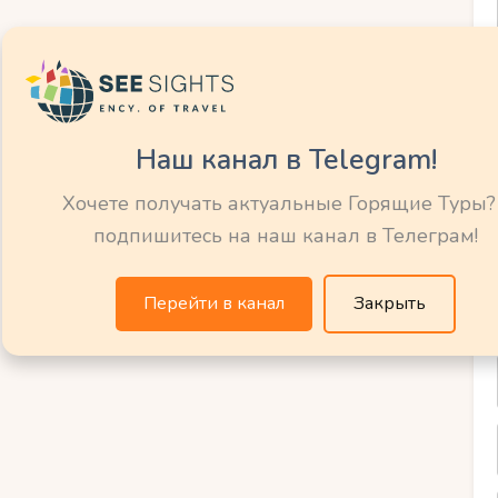
на наличие ресторанов с детским меню и
атки или дополнительной кровати в
 семейных путешественников поможет
Наш канал в Telegram!
вует всем требованиям и позволит
 отдыхом в Белеке.
Хочете получать актуальные Горящие Туры?
подпишитесь на наш канал в Телеграм!
ть и чем
Перейти в канал
Закрыть
леке:
 для юных
иков?