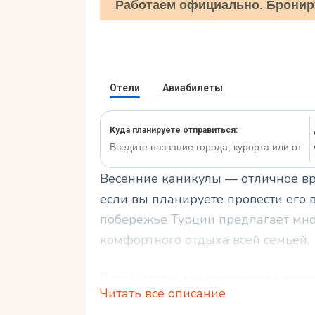
Работаем официально. Бронир
Весенние каникулы — отличное вр
если вы планируете провести его 
побережье Турции предлагает мно
комфортного отдыха всей семьей.
В этой статье мы рассмотрим, поч
Читать все описание
для весеннего отдыха с детьми, к