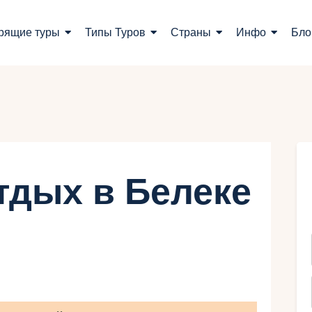
оиск туров
рящие туры
Типы Туров
Страны
Инфо
Бло
орящие туры
ипы Туров
траны
нфо
тдых в Белеке
лог
онтакты
Укр