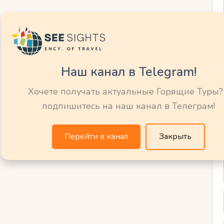
убами, аквапарками и различными
тешественников.
тели-клубы, которые предлагают все
Наш канал в Telegram!
лечений, включая детские программы и
 отдыха с детьми на Кубе стоит обратить
Хочете получать актуальные Горящие Туры?
г и удобств, чтобы создать комфортные
подпишитесь на наш канал в Телеграм!
Перейти в канал
Закрыть
ть пляжный
турные
Кубе?