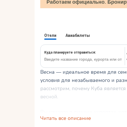
Работаем официально. Бронир
Весна — идеальное время для семе
условия для незабываемого и разн
рассмотрим, почему Куба являетс
весной.
Вы узнаете о лучших курортах, кот
Читать все описание
также о том, как совместить пляж