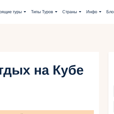
оиск туров
рящие туры
Типы Туров
Страны
Инфо
Бло
орящие туры
ипы Туров
траны
нфо
тдых на Кубе
лог
онтакты
Укр