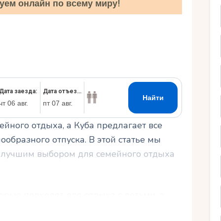
уем онлайн по всему миру!
Ру
йного отдыха, а Куба предлагает все
ообразного отпуска. В этой статье мы
я лучшим выбором для семейного отдыха
орые подходят для отдыха с детьми, а
ный отдых с культурными экскурсиями на