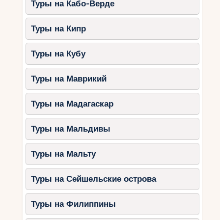
Туры на Кабо-Верде
волшебного мира. Насколько важны такие
приключения для нас? Как они влияют на нашу
Туры на Кипр
жизнь и наше самочувствие? Может быть, они
помогают нам найти баланс и убежать от
повседневной суеты? Размышления на эту тему
Туры на Кубу
открывают широкий простор для мыслей и
вдохновляют на новые приключения.
Туры на Маврикий
Туры на Мадагаскар
Туры на Мальдивы
Туры на Мальту
Туры на Сейшельские острова
Туры на Филиппины