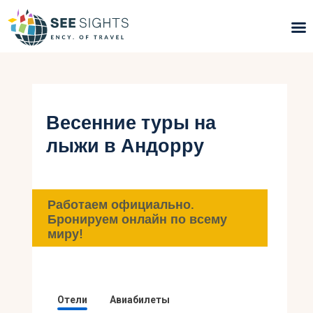
Поиск туров
Горящие туры
Весенние туры на
лыжи в Андорру
Типы Туров
Страны
Работаем официально.
Инфо
Бронируем онлайн по всему
миру!
Блог
Контакты