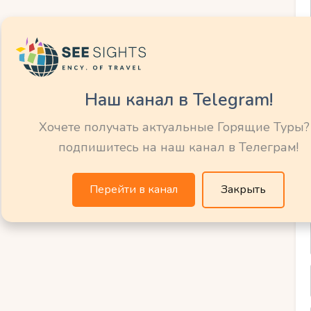
ли, шлемы и другие защитные элементы
дорожного движения и обучить детей их
Наш канал в Telegram!
использовать яркую одежду или жилетки
 Необходимо также учить детей правильно
Хочете получать актуальные Горящие Туры?
ельными к окружающим. Следуя этим
подпишитесь на наш канал в Телеграм!
е условия для велосипедных прогулок с
ремяпровождением всей семьей.
Перейти в канал
Закрыть
мые живописные
елосипедистов с