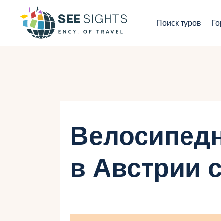
П
Поиск туров
Го
Г
Т
С
И
Велосипед
Б
в Австрии 
К