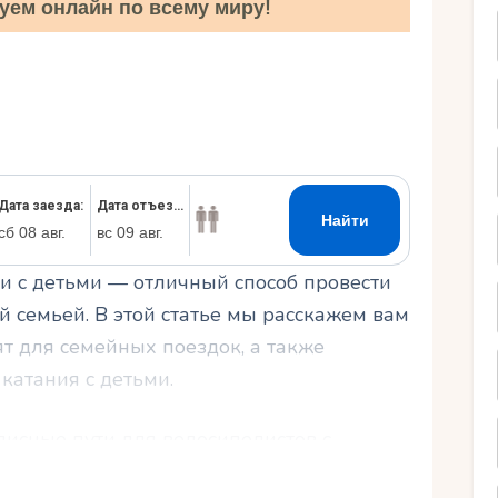
уем онлайн по всему миру!
Ру
 с детьми — отличный способ провести
й семьей. В этой статье мы расскажем вам
ят для семейных поездок, а также
катания с детьми.
писные пути для велосипедистов с
 как выбрать идеальный велосипед для