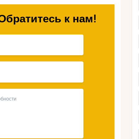
стрийские пейзажи на велопрогулку, вы
споминания и укрепить связь с вашими
Обратитесь к нам!
ти подходят для
здок?
еде в Австрии есть множество
самых популярных вариантов являются
оходят по побережью озер. Такие
ложностью и безопасностью, что делает
ми. Кроме того, такие трассы обычно