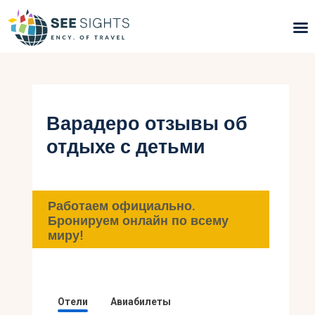
Поиск туров
Горящие туры
Варадеро отзывы об
отдыхе с детьми
Типы Туров
Страны
Работаем официально.
Инфо
Бронируем онлайн по всему
миру!
Блог
Контакты