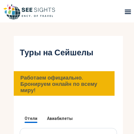
Поиск туров
Горящие туры
Туры на Сейшелы
Типы Туров
Страны
Работаем официально.
Бронируем онлайн по всему
миру!
Инфо
Блог
Контакты