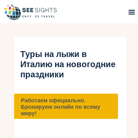
Поиск туров
Горящие туры
Туры на лыжи в
Италию на новогодние
Типы Туров
праздники
Страны
Инфо
Работаем официально.
Бронируем онлайн по всему
Блог
миру!
Контакты