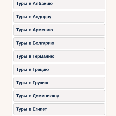
В это время здесь проводятся различные
Туры в Албанию
праздничные мероприятия, такие как
фейерверки, концерты и фестивали. Туристы
Туры в Андорру
могут насладиться новогодней ярмаркой, где
можно приобрести подарки и национальные
Туры в Армению
кулинарные изыски. Новогодние праздники в
горах Италии — это возможность окунуться в
Туры в Болгарию
атмосферу сказки и создать незабываемые
воспоминания.
Туры в Германию
Почувствуйте
Туры в Грецию
аутентичную атмосферу
итальянского
Туры в Грузию
горнолыжного курорта
Туры в Доминикану
Итальянские горнолыжные курорты
предлагают уникальную возможность
Туры в Египет
почувствовать аутентичную атмосферу этого